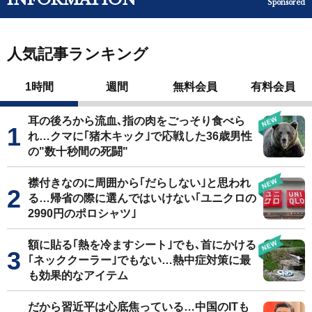
Sponsored
人気記事ランキング
1時間
週間
無料会員
有料会員
耳の後ろから流血､指の肉をごっそり食べら
れ…クマに｢猪木キック｣で応戦した36歳男性
の"数十秒間の死闘"
襟付きなのに周囲から｢だらしない｣と思われ
る…帰省の際に選んではいけない｢ユニクロの
2990円のポロシャツ｣
額に貼る｢熱を冷ますシート｣でも､首にかける
｢ネッククーラー｣でもない…熱中症対策に最
も効果的なアイテム
だから習近平は心底焦っている…中国のITも