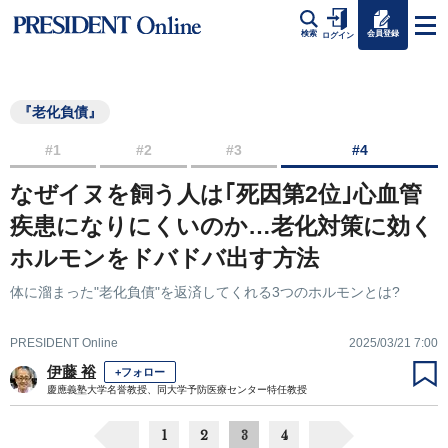
会員登録
検索
ログイン
『老化負債』
#1
#2
#3
#4
なぜイヌを飼う人は｢死因第2位｣心血管
疾患になりにくいのか…老化対策に効く
ホルモンをドバドバ出す方法
体に溜まった"老化負債"を返済してくれる3つのホルモンとは?
PRESIDENT Online
2025/03/21 7:00
伊藤 裕
+フォロー
慶應義塾大学名誉教授、同大学予防医療センター特任教授
1
2
3
4