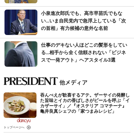
小泉進次郎氏でも、高市早苗氏でもな
い...いま自民党内で急浮上している「次
の首相」有力候補の意外な名前
仕事のデキない人ほどこの髪形をしてい
る...相手から全く信頼されない「ビジネ
スで一発アウト」ヘアスタイル3選
吞んべえが歓喜するアテ。ザーサイの発酵し
た旨味とイカの香ばしさがビールを呼ぶ「イ
カザーサイ」／『オステリア コマチーナ』
⻲井良真シェフの「家つまみレシピ」
トップページへ