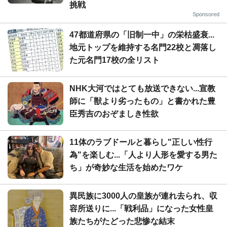
挑戦
Sponsored
47都道府県の「旧制一中」の栄枯盛衰...
地元トップを維持する名門22校と凋落し
た元名門17校の全リスト
NHK大河ではとても放送できない...宣教
師に「獣より劣ったもの」と書かれた豊
臣秀吉のおぞましき性欲
11体のラブドールと暮らし"正しい性行
為"を楽しむ...「人より人形を愛する男た
ち」が奇妙な生活を始めたワケ
異民族に3000人の皇族が連れ去られ、収
容所送りに...「戦利品」になった女性皇
族たちがたどった悲惨な結末