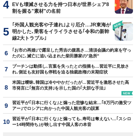
EVも壊滅させる力を持つ日本が世界シェア8
割を握る"素材"の名前
｢外国人観光客や子連れ｣より厄介…JR東海が
明かした､乗客をイライラさせる｢令和の新幹
線2大トラブル｣
｢お市の再婚｣で露呈した秀吉の腹黒さ…清須会議の約束を守っ
たのに､滅亡に追い込まれた柴田勝家の"急所"
プーチンは動揺し､言葉を失ったとの指摘も…習近平に見放さ
れ､側近も友好国も停戦を迫る独裁政権の末期症状
米国は曖昧､韓国は冷ややかだったが…習近平を激怒させた高
市発言に｢無言の支持｣を示した国の｢大胆な手法｣
習近平が｢日本に行くな｣と煽った悲惨な結末…｢8万円の激安ツ
アー｣でロシアに向かった中国人観光客の誤算
習近平が｢日本に行くな｣と煽っても､寿司は奪えない…｢スシロ
ー14時間待ち｣が映し出す中国人客の本音