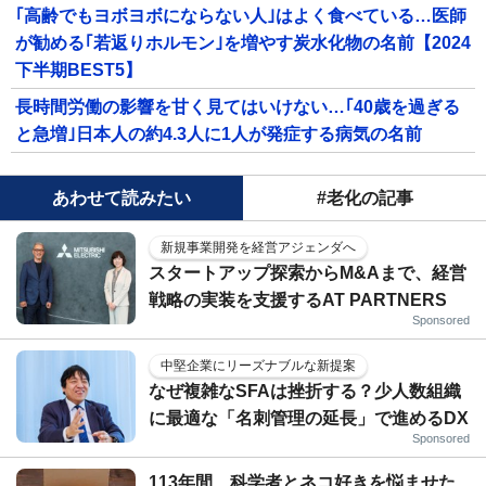
｢高齢でもヨボヨボにならない人｣はよく食べている…医師
が勧める｢若返りホルモン｣を増やす炭水化物の名前【2024
下半期BEST5】
長時間労働の影響を甘く見てはいけない…｢40歳を過ぎる
と急増｣日本人の約4.3人に1人が発症する病気の名前
あわせて読みたい
#老化の記事
新規事業開発を経営アジェンダへ
スタートアップ探索からM&Aまで、経営
戦略の実装を支援するAT PARTNERS
Sponsored
中堅企業にリーズナブルな新提案
なぜ複雑なSFAは挫折する？少人数組織
に最適な「名刺管理の延長」で進めるDX
Sponsored
113年間、科学者とネコ好きを悩ませた