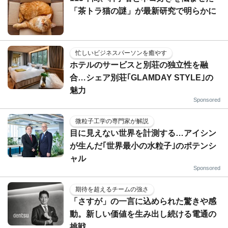
「茶トラ猫の謎」が最新研究で明らかに
忙しいビジネスパーソンを癒やす
ホテルのサービスと別荘の独立性を融
合…シェア別荘｢GLAMDAY STYLE｣の
魅力
Sponsored
微粒子工学の専門家が解説
目に見えない世界を計測する…アイシン
が生んだ｢世界最小の水粒子｣のポテンシ
ャル
Sponsored
期待を超えるチームの強さ
「さすが」の一言に込められた驚きや感
動。新しい価値を生み出し続ける電通の
挑戦