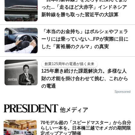
った...「走るほど大赤字」インドネシア
新幹線を勝ち取った習近平の大誤算
「本当のお金持ち」はポルシェやフェラ
ーリには乗っていない...FPが実際に目に
した「富裕層のクルマ」の真実
創業125周年の電通が描く未来
125年磨き続けた課題解決力。多様な人
財の才能を掛け合わせて挑む、これから
の電通
Sponsored
70モデル超の「スピードマスター」から自分
らしい一本を。日本橋三越でオメガの期間限
定ポップアップ開催