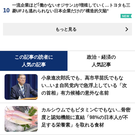
一流企業ほど｢働かないオジサン｣が増殖していく…トヨタも三
菱UFJも逃れられない日本企業だけの"構造的欠陥"
もっと見る
この記事の読者に
政治・経済の
人気の記事
人気記事
小泉進次郎氏でも、高市早苗氏でもな
い...いま自民党内で急浮上している「次
の首相」有力候補の意外な名前
カルシウムでもビタミンCでもない...骨密
度と認知機能に直結「98%の日本人が不
足する栄養素」を取れる食材