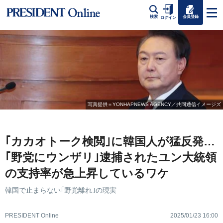
会員登録
検索
ログイン
写真提供＝YONHAPNEWS AGENCY／共同通信イメージズ
｢カカオトーク検閲｣に韓国人が猛反発…
｢野党にウンザリ｣逮捕されたユン大統領
の支持率が急上昇しているワケ
韓国で止まらない｢野党離れ｣の現実
PRESIDENT Online
2025/01/23 16:00