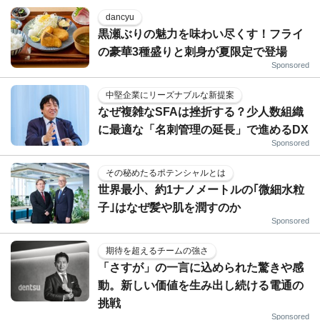
dancyu
黒瀬ぶりの魅力を味わい尽くす！フライ
の豪華3種盛りと刺身が夏限定で登場
Sponsored
中堅企業にリーズナブルな新提案
なぜ複雑なSFAは挫折する？少人数組織
に最適な「名刺管理の延長」で進めるDX
Sponsored
その秘めたるポテンシャルとは
世界最小、約1ナノメートルの｢微細水粒
子｣はなぜ髪や肌を潤すのか
Sponsored
期待を超えるチームの強さ
「さすが」の一言に込められた驚きや感
動。新しい価値を生み出し続ける電通の
挑戦
Sponsored