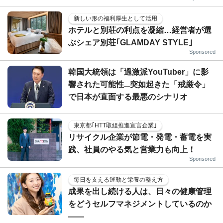
新しい形の福利厚生として活用
ホテルと別荘の利点を凝縮…経営者が選
ぶシェア別荘｢GLAMDAY STYLE｣
Sponsored
韓国大統領は「過激派YouTuber」に影
響された可能性...突如起きた「戒厳令」
で日本が直面する最悪のシナリオ
東京都｢HTT取組推進宣言企業｣
リサイクル企業が節電・発電・蓄電を実
践、社員のやる気と営業力も向上！
Sponsored
毎日を支える運動と栄養の整え方
成果を出し続ける人は、日々の健康管理
をどうセルフマネジメントしているのか
——