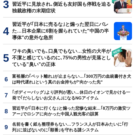
習近平に見放され､側近も友好国も停戦を迫る
独裁政権の末期症状
習近平が｢日本に売るな｣と煽った翌日にバレ
た…日本企業に6割を握られていた"中国の半
導体"の意外な急所
ワキの臭いでも､口臭でもない…女性の大半が
不潔と感じているのに､75%の男性が見落とし
ている"臭い"の正体
富裕層の｢ペット離れ｣が止まらない…｢300万円の血統書付き犬
は時代遅れ｣という真のお金持ちが"向かった先"
｢ボディーバッグ｣より評判が悪い…休日のイオンで見かける一
発で｢だらしないお父さん｣になるNGアイテム
習近平が｢日本に行くな｣と煽った悲惨な結末…｢8万円の激安ツ
アー｣でロシアに向かった中国人観光客の誤算
名前を書く紙も整理券もない…フランス人が日本みたいに｢行
列｣に並ばないのに｢順番｣を守れる謎システム