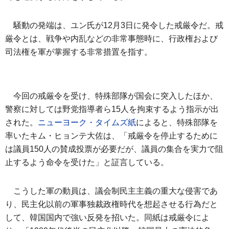
騒動の発端は、ユン氏が12月3日に発令した戒厳令だ。戒
厳令とは、戦争や内乱などの非常事態時に、行政権および
司法権を軍が掌握する非常措置を指す。
今回の戒厳令を受け、特殊部隊が国会に突入したほか、
警察に対しては野党指導者ら15人を拘束するよう指示が出
された。
ニューヨーク・タイムズ紙
によると、特殊部隊を
率いたキム・ヒョンテ大佐は、「戒厳令を停止するために
は議員150人の賛成投票が必要だが、議員の集合を実力で阻
止するよう命令を受けた」と証言している。
こうした軍の動員は、議会制民主主義の重大な侵害であ
り、民主化以前の軍事独裁政権時代を想起させる行為だと
して、韓国国内で強い反発を招いた。同紙は戒厳令によ