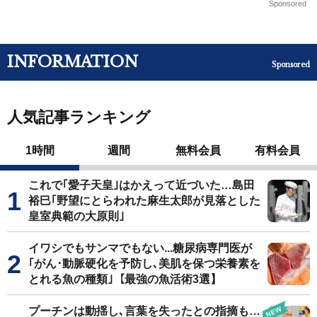
Sponsored
INFORMATION
Sponsored
人気記事ランキング
1時間
週間
無料会員
有料会員
これで｢愛子天皇｣はかえって近づいた…島田
裕巳｢野望にとらわれた麻生太郎が見落とした
皇室典範の大原則｣
イワシでもサンマでもない...糖尿病専門医が
｢がん･動脈硬化を予防し､美肌を保つ栄養素を
とれる魚の種類｣【最強の魚活術3選】
プーチンは動揺し､言葉を失ったとの指摘も…