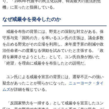
り、「1980年代後半の民主化以降、韓国最大の憲法的危
機」に至ったと指摘している。
なぜ戒厳令を発令したのか
戒厳令布告の背景には、野党との深刻な対立がある。保
守系与党「国民の力」を率いるユン氏の主張は、議会多数
を占める野党がその立場を利用し、来年度予算の削減や政
治任命者への度重なる弾劾を試みていたと主張する。「政
府を麻痺させようとした」として、ユン氏自身が抱いた
「絶望」を理由に戒厳令を布告したとの説明だ。
ユン氏による戒厳令宣言の背景には、選挙不正への強い
疑念があったことが明らかになった。
ニューヨーク・タイ
ムズ
が詳細を報じている。
「反国家勢力を一掃する」として戒厳令を宣言したユン