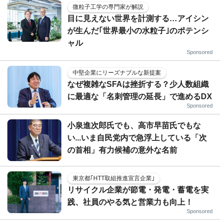
微粒子工学の専門家が解説
目に見えない世界を計測する…アイシン
が生んだ｢世界最小の水粒子｣のポテンシ
ャル
Sponsored
中堅企業にリーズナブルな新提案
なぜ複雑なSFAは挫折する？少人数組織
に最適な「名刺管理の延長」で進めるDX
Sponsored
小泉進次郎氏でも、高市早苗氏でもな
い...いま自民党内で急浮上している「次
の首相」有力候補の意外な名前
東京都｢HTT取組推進宣言企業｣
リサイクル企業が節電・発電・蓄電を実
践、社員のやる気と営業力も向上！
Sponsored