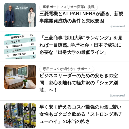
事業ポートフォリオの変革に挑戦
三菱電機とAT PARTNERSが語る、新規
事業開発成功の条件と失敗要因
Sponsored
「三菱商事"採用大学"ランキング」を見
れば一目瞭然...学歴社会・日本で成功に
必要な「出身大学の最低ライン」
専用デスクが細やかにサポート
ビジネスリーダーのための安らぎの空
間…都心を離れて軽井沢の「シェア別
荘」へ！
Sponsored
早く安く酔えるコスパ最強のお酒...若い
女性もゴクゴク飲める「ストロング系チ
ューハイ」の本当の怖さ