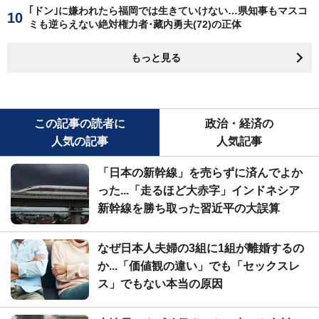
｢ドン｣に嫌われたら福岡では生きていけない…県知事もマスコ
ミも逆らえない絶対権力者･藏内勇夫(72)の正体
もっと見る
この記事の読者に
政治・経済の
人気の記事
人気記事
「日本の新幹線」を売らずに済んでよか
った...「走るほど大赤字」インドネシア
新幹線を勝ち取った習近平の大誤算
なぜ日本人夫婦の3組に1組が離婚するの
か...「価値観の違い」でも「セックスレ
ス」でもない本当の原因