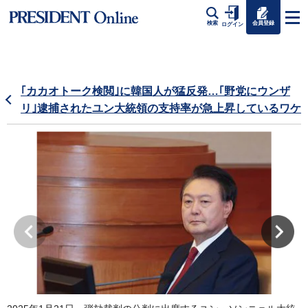
会員登録
検索
ログイン
｢カカオトーク検閲｣に韓国人が猛反発…｢野党にウンザ
リ｣逮捕されたユン大統領の支持率が急上昇しているワケ