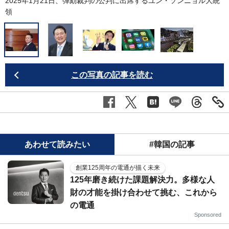
2025年1月21日、弾劾裁判の公判に出席するユン・ソンニョル大統
領
大
C
この写真の記事を読む
あわせて読みたい
#韓国の記事
創業125周年の電通が描く未来
125年磨き続けた課題解決力。多様な人
財の才能を掛け合わせて挑む、これから
の電通
Sponsored