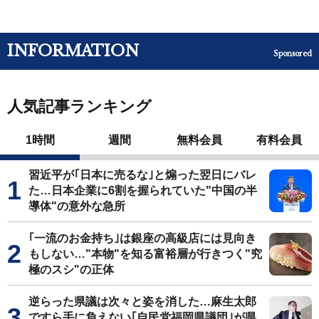
INFORMATION
Sponsored
人気記事ランキング
1時間
週間
無料会員
有料会員
習近平が｢日本に売るな｣と煽った翌日にバレ
た…日本企業に6割を握られていた"中国の半
導体"の意外な急所
｢一流のお金持ち｣は銀座の高級店には見向き
もしない…"本物"を知る富裕層が行きつく"究
極のスシ"の正体
逆らった県議は次々と姿を消した…麻生太郎
ですら手に負えない｢自民党福岡県議団｣が県