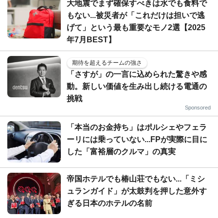
大地震でまず確保すべきは水でも食料で
もない...被災者が「これだけは担いで逃
げて」という最も重要なモノ2選【2025
年7月BEST】
期待を超えるチームの強さ
「さすが」の一言に込められた驚きや感
動。新しい価値を生み出し続ける電通の
挑戦
Sponsored
「本当のお金持ち」はポルシェやフェラ
ーリには乗っていない...FPが実際に目に
した「富裕層のクルマ」の真実
帝国ホテルでも椿山荘でもない...「ミシ
ュランガイド」が太鼓判を押した意外す
ぎる日本のホテルの名前