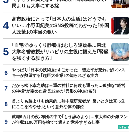
民よりも大事にする掟
高市政権にとって｢日本人の生活｣はどうでも
いい…小野田紀美のSNS投稿でわかった｢外国
人政策｣の本当の狙い
｢自宅でゆっくり静養｣はむしろ逆効果…東北
大学名誉教授がリハビリの主役に据えた｢腎臓
を強くする歩き方｣
やっぱり｢日本の技術｣はすごかった…習近平が恐れ､ゼレンス
キーが熱望する｢超巨大企業｣の知られざる実力
だから松下幸之助は三重の神社に何度も通った…孤独な"経営
の神様"が崇めた身長12mの｢異形の神｣の名前
首よりも脇よりも効果的…熱中症研究者が｢暑いときは真っ先
にここを冷やせ｣という意外な体の部位
就職9カ月の夜､布団の中で｢もう辞めよう｣…東大卒の外銀マン
が年収1100万円を捨てて選んだ意外すぎる仕事