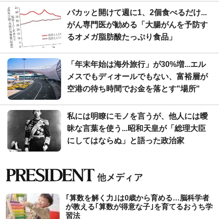
パカッと開けて週に1、2個食べるだけ...
がん専門医が勧める「大腸がんを予防す
るオメガ脂肪酸たっぷり食品」
「年末年始は海外旅行」が30%増...エル
メスでもディオールでもない、富裕層が
空港の待ち時間でお金を落とす"場所"
私には明瞭にモノを言うが、他人には曖
昧な言葉を使う...昭和天皇が「総理大臣
にしてはならぬ」と語った政治家
｢算数を解く力｣は0歳から育める…脳科学者
が教える｢算数が得意な子｣を育てるおうち学
習法