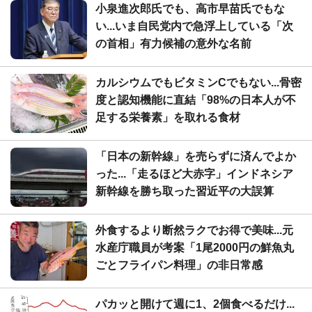
小泉進次郎氏でも、高市早苗氏でもな
い...いま自民党内で急浮上している「次
の首相」有力候補の意外な名前
カルシウムでもビタミンCでもない...骨密
度と認知機能に直結「98%の日本人が不
足する栄養素」を取れる食材
「日本の新幹線」を売らずに済んでよか
った...「走るほど大赤字」インドネシア
新幹線を勝ち取った習近平の大誤算
外食するより断然ラクでお得で美味...元
水産庁職員が考案「1尾2000円の鮮魚丸
ごとフライパン料理」の非日常感
パカッと開けて週に1、2個食べるだけ...