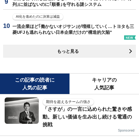
列｣に並ばないのに｢順番｣を守れる謎システム
AI化を進めたのに決算は減益
一流企業ほど｢働かないオジサン｣が増殖していく…トヨタも三
菱UFJも逃れられない日本企業だけの"構造的欠陥"
もっと見る
この記事の読者に
キャリアの
人気の記事
人気記事
期待を超えるチームの強さ
「さすが」の一言に込められた驚きや感
動。新しい価値を生み出し続ける電通の
挑戦
Sponsored