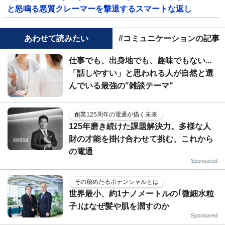
と怒鳴る悪質クレーマーを撃退するスマートな返し
あわせて読みたい
#コミュニケーションの記事
仕事でも、出身地でも、趣味でもない...
「話しやすい」と思われる人が自然と選
んでいる最強の"雑談テーマ"
創業125周年の電通が描く未来
125年磨き続けた課題解決力。多様な人
財の才能を掛け合わせて挑む、これから
の電通
Sponsored
その秘めたるポテンシャルとは
世界最小、約1ナノメートルの｢微細水粒
子｣はなぜ髪や肌を潤すのか
Sponsored