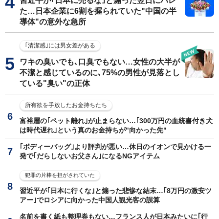
習近平が｢日本に売るな｣と煽った翌日にバレ
た…日本企業に6割を握られていた"中国の半
導体"の意外な急所
｢清潔感｣には男女差がある
ワキの臭いでも､口臭でもない…女性の大半が
不潔と感じているのに､75%の男性が見落とし
ている"臭い"の正体
所有欲を手放したお金持ちたち
富裕層の｢ペット離れ｣が止まらない…｢300万円の血統書付き犬
は時代遅れ｣という真のお金持ちが"向かった先"
｢ボディーバッグ｣より評判が悪い…休日のイオンで見かける一
発で｢だらしないお父さん｣になるNGアイテム
犯罪の片棒を担がされていた
習近平が｢日本に行くな｣と煽った悲惨な結末…｢8万円の激安ツ
アー｣でロシアに向かった中国人観光客の誤算
名前を書く紙も整理券もない…フランス人が日本みたいに｢行