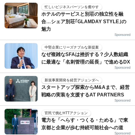
忙しいビジネスパーソンを癒やす
ホテルのサービスと別荘の独立性を融
合…シェア別荘｢GLAMDAY STYLE｣の
魅力
Sponsored
中堅企業にリーズナブルな新提案
なぜ複雑なSFAは挫折する？少人数組織
に最適な「名刺管理の延長」で進めるDX
Sponsored
新規事業開発を経営アジェンダへ
スタートアップ探索からM&Aまで、経営
戦略の実装を支援するAT PARTNERS
Sponsored
官民で挑むHTTアクション
電力を「へらす・つくる・ためる」で東
京都と企業が歩む持続可能社会への道
Sponsored