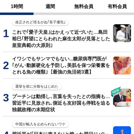
1時間
週間
無料会員
有料会員
改正されど揺るがぬ｢長子優先｣
これで｢愛子天皇｣はかえって近づいた…島田
裕巳｢野望にとらわれた麻生太郎が見落とした
皇室典範の大原則｣
イワシでもサンマでもない...糖尿病専門医が
｢がん･動脈硬化を予防し､美肌を保つ栄養素を
とれる魚の種類｣【最強の魚活術3選】
選挙を前に分裂をはじめた
プーチンは動揺し､言葉を失ったとの指摘も…
習近平に見放され､側近も友好国も停戦を迫る
独裁政権の末期症状
中国が輸入を止められないワケ