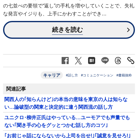
の七並べの要領で“返し”の手札を増やしていくことで、失礼
な発言やイジりも、上手にかわすことができ…
続きを読む
キャリア
#話し方
#コミュニケーション
#書籍抜粋
関連記事
関西人の｢知らんけど｣の本当の意味を東京の人は知らな
い…論破型の関東と決定的に違う関西流の話し方
ユニクロ･柳井正氏はやっている…ユーモアでも声量でも
ない｢聞き手の心をグッとつかむ話し方のコツ｣
｢お前じゃ話にならないから上司を出せ!｣｢誠意を見せろ!｣