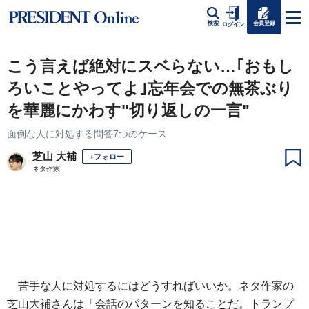
会員登録
検索
ログイン
こう言えば絶対にスベらない…｢おもし
ろいことやってよ｣忘年会での無茶ぶり
を華麗にかわす"切り返しの一言"
面倒な人に対処する問答7つのケース
芝山 大補
+フォロー
ネタ作家
苦手な人に対処するにはどうすればいいか。ネタ作家の
芝山大補さんは「会話のパターンを知ることだ。トランプ