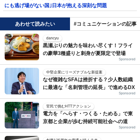
にも逃げ場がない国｣日本が抱える深刻な問題
あわせて読みたい
#コミュニケーションの記事
dancyu
黒瀬ぶりの魅力を味わい尽くす！フライ
の豪華3種盛りと刺身が夏限定で登場
Sponsored
中堅企業にリーズナブルな新提案
なぜ複雑なSFAは挫折する？少人数組織
に最適な「名刺管理の延長」で進めるDX
Sponsored
官民で挑むHTTアクション
電力を「へらす・つくる・ためる」で東
京都と企業が歩む持続可能社会への道
Sponsored