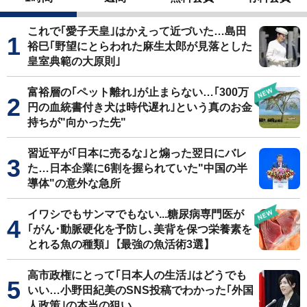
これで｢愛子天皇｣はかえって近づいた…島田
裕巳｢野望にとらわれた麻生太郎が見落とした
皇室典範の大原則｣
富裕層の｢ペット離れ｣が止まらない…｢300万
円の血統書付き犬は時代遅れ｣という真のお金
持ちが"向かった先"
習近平が｢日本に売るな｣と煽った翌日にバレ
た…日本企業に6割を握られていた"中国の半
導体"の意外な急所
イワシでもサンマでもない...糖尿病専門医が
｢がん･動脈硬化を予防し､美背を保つ栄養素を
とれる魚の種類｣【最強の魚活術3選】
高市政権にとって｢日本人の生活｣はどうでも
いい…小野田紀美のSNS投稿でわかった｢外国
人政策｣の本当の狙い