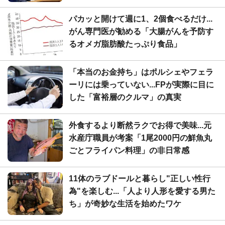
パカッと開けて週に1、2個食べるだけ...
がん専門医が勧める「大腸がんを予防す
るオメガ脂肪酸たっぷり食品」
「本当のお金持ち」はポルシェやフェラ
ーリには乗っていない...FPが実際に目に
した「富裕層のクルマ」の真実
外食するより断然ラクでお得で美味...元
水産庁職員が考案「1尾2000円の鮮魚丸
ごとフライパン料理」の非日常感
11体のラブドールと暮らし"正しい性行
為"を楽しむ...「人より人形を愛する男た
ち」が奇妙な生活を始めたワケ