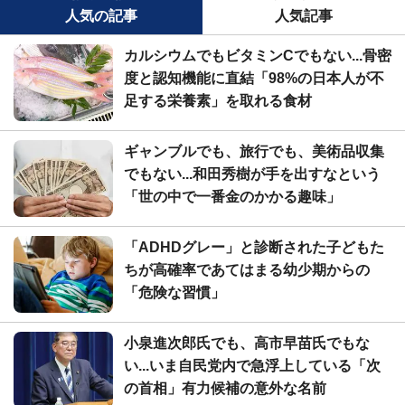
人気の記事
人気記事
カルシウムでもビタミンCでもない...骨密
度と認知機能に直結「98%の日本人が不
足する栄養素」を取れる食材
ギャンブルでも、旅行でも、美術品収集
でもない...和田秀樹が手を出すなという
「世の中で一番金のかかる趣味」
「ADHDグレー」と診断された子どもた
ちが高確率であてはまる幼少期からの
「危険な習慣」
小泉進次郎氏でも、高市早苗氏でもな
い...いま自民党内で急浮上している「次
の首相」有力候補の意外な名前