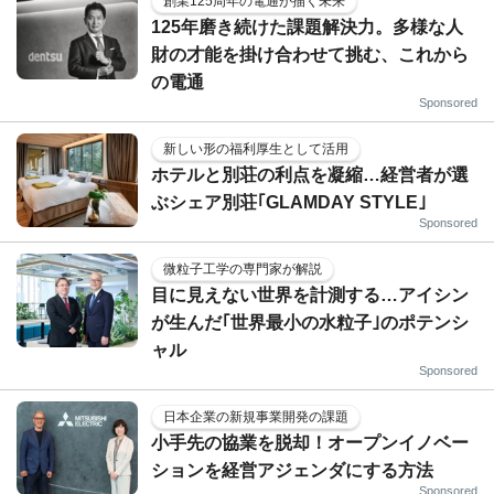
創業125周年の電通が描く未来
125年磨き続けた課題解決力。多様な人
財の才能を掛け合わせて挑む、これから
の電通
Sponsored
新しい形の福利厚生として活用
ホテルと別荘の利点を凝縮…経営者が選
ぶシェア別荘｢GLAMDAY STYLE｣
Sponsored
微粒子工学の専門家が解説
目に見えない世界を計測する…アイシン
が生んだ｢世界最小の水粒子｣のポテンシ
ャル
Sponsored
日本企業の新規事業開発の課題
小手先の協業を脱却！オープンイノベー
ションを経営アジェンダにする方法
Sponsored