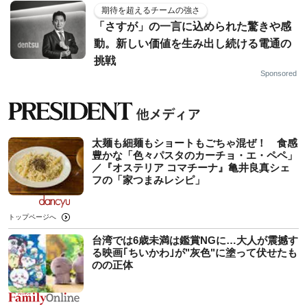
期待を超えるチームの強さ
「さすが」の一言に込められた驚きや感
動。新しい価値を生み出し続ける電通の
挑戦
Sponsored
太麺も細麺もショートもごちゃ混ぜ！ 食感
豊かな「色々パスタのカーチョ・エ・ペペ」
／『オステリア コマチーナ』亀井良真シェ
フの「家つまみレシピ」
トップページへ
台湾では6歳未満は鑑賞NGに…大人が震撼す
る映画｢ちいかわ｣が"灰色"に塗って伏せたも
のの正体