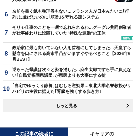
名前を書く紙も整理券もない…フランス人が日本みたいに｢行
列｣に並ばないのに｢順番｣を守れる謎システム
そりゃ仕事のことを一瞬で忘れられるわ…グーグル共同創業者
が仕事終わりに没頭していた"特殊な運動"の正体
政治家に最も向いていない人を首相にしてしまった…天皇すら
懸念を口にされる高市早苗がいますぐやるべきこと【2026年6
月BEST】
逆らった県議は次々と姿を消した…麻生太郎ですら手に負えな
い｢自民党福岡県議団｣が県民よりも大事にする掟
｢自宅でゆっくり静養｣はむしろ逆効果…東北大学名誉教授がリ
ハビリの主役に据えた｢腎臓を強くする歩き方｣
もっと見る
この記事の読者に
キャリアの