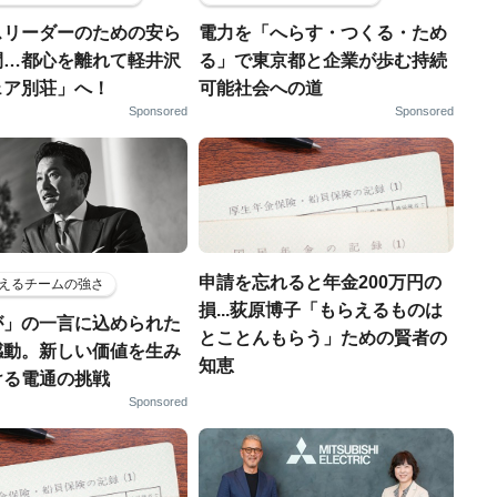
スリーダーのための安ら
電力を「へらす・つくる・ため
間…都心を離れて軽井沢
る」で東京都と企業が歩む持続
ェア別荘」へ！
可能社会への道
Sponsored
Sponsored
申請を忘れると年金200万円の
えるチームの強さ
損...荻原博子「もらえるものは
が」の一言に込められた
とことんもらう」ための賢者の
感動。新しい価値を生み
知恵
ける電通の挑戦
Sponsored