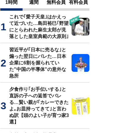
1時間
週間
無料会員
有料会員
これで｢愛子天皇｣はかえっ
て近づいた…島田裕巳｢野望
にとらわれた麻生太郎が見
落とした皇室典範の大原則｣
習近平が｢日本に売るな｣と
煽った翌日にバレた…日本
企業に6割を握られてい
た"中国の半導体"の意外な
急所
夕食作り｢お手伝いする｣と
直訴の子への返答でバレ
る…賢い親が｢カレーできた
よ｡お皿持ってきて｣と言わ
ぬ訳【頭のよい子が育つ家3
選】