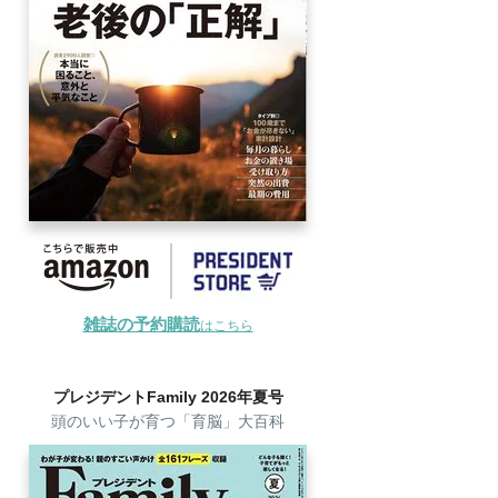
雑誌の予約購読
はこちら
プレジデントFamily 2026年夏号
頭のいい子が育つ「育脳」大百科