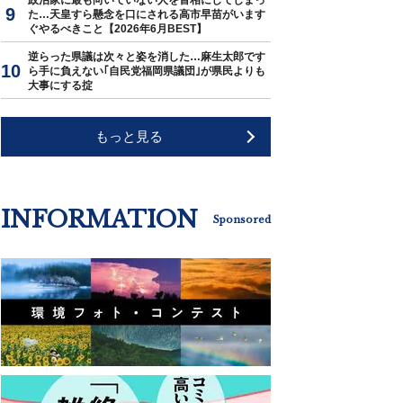
政治家に最も向いていない人を首相にしてしまっ
た…天皇すら懸念を口にされる高市早苗がいます
ぐやるべきこと【2026年6月BEST】
逆らった県議は次々と姿を消した…麻生太郎です
ら手に負えない｢自民党福岡県議団｣が県民よりも
大事にする掟
もっと見る
INFORMATION
Sponsored