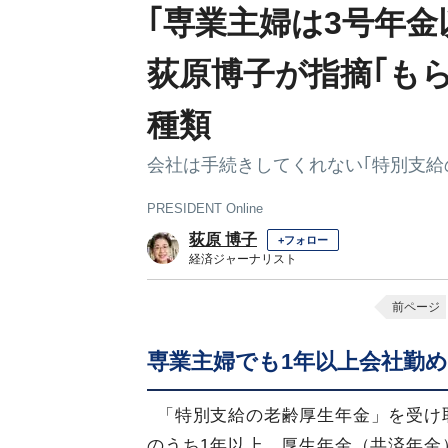
｢専業主婦は3号年
荻原博子が指摘｢も
種類
会社は手続きしてくれない｢特別支給
PRESIDENT Online
荻原 博子
+フォロー
経済ジャーナリスト
前ページ
専業主婦でも1年以上会社勤
「特別支給の老齢厚生年金」を受け
のうち1年以上、厚生年金（共済年金