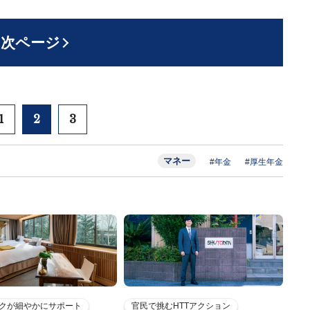
次ページ
1
2
3
マネー
#年金
#厚生年金
クが細やかにサポート
官民で挑むHTTアクション