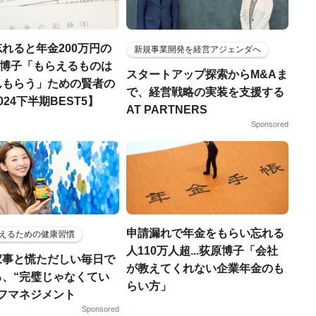
れると年金200万円の
新規事業開発を経営アジェンダへ
荻原博子「もらえるものは
スタートアップ探索からM&Aま
んもらう」ための賢者の
で、経営戦略の実装を支援する
024下半期BEST5】
AT PARTNERS
Sponsored
申請漏れで年金をもらい忘れる
えるための健康習慣
人110万人超...荻原博子「会社
家事と慌ただしい毎日で
が教えてくれない企業年金のも
る、“完璧じゃなくてい
らい方」
ルフマネジメント
Sponsored