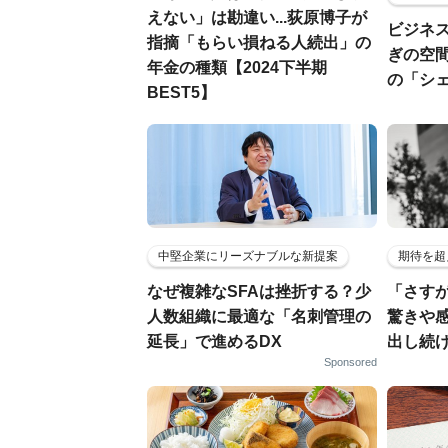
えない」は勘違い...荻原博子が
ビジネ
指摘「もらい損ねる人続出」の
ぎの空
年金の種類【2024下半期
の「シ
BEST5】
中堅企業にリーズナブルな新提案
期待を超
なぜ複雑なSFAは挫折する？少
「さす
人数組織に最適な「名刺管理の
驚きや
延長」で進めるDX
出し続
Sponsored