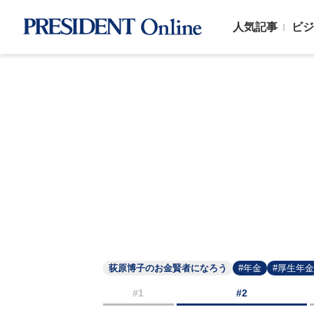
人気記事
ビジ
荻原博子のお金賢者になろう
#年金
#厚生年金
#1
#2