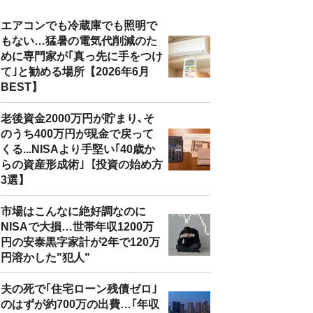
エアコンでも冷蔵庫でも照明で
もない…猛暑の電気代削減のた
めに専門家が｢真っ先に手をつけ
て｣と勧める場所【2026年6月
BEST】
老後資金2000万円が貯まり､そ
のうち400万円が現金で戻って
くる...NISAより手堅い｢40歳か
らの資産形成術｣【投資の始め方
3選】
市場はこんなに絶好調なのに
NISAで大損…世帯年収1200万
円の安泰黒字家計が2年で120万
円溶かした"犯人"
夫の死で｢住宅ローン残債ゼロ｣
のはずが約700万の出費…｢年収