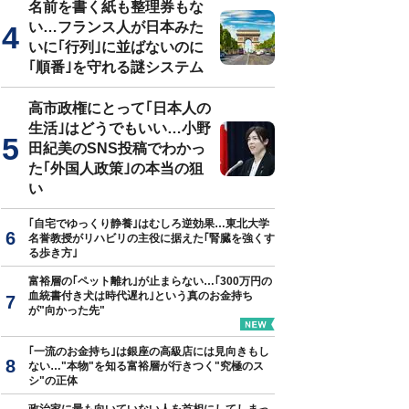
名前を書く紙も整理券もな
い…フランス人が日本みた
いに｢行列｣に並ばないのに
｢順番｣を守れる謎システム
高市政権にとって｢日本人の
生活｣はどうでもいい…小野
田紀美のSNS投稿でわかっ
た｢外国人政策｣の本当の狙
い
｢自宅でゆっくり静養｣はむしろ逆効果…東北大学
名誉教授がリハビリの主役に据えた｢腎臓を強くす
る歩き方｣
富裕層の｢ペット離れ｣が止まらない…｢300万円の
血統書付き犬は時代遅れ｣という真のお金持ち
が"向かった先"
｢一流のお金持ち｣は銀座の高級店には見向きもし
ない…"本物"を知る富裕層が行きつく"究極のス
シ"の正体