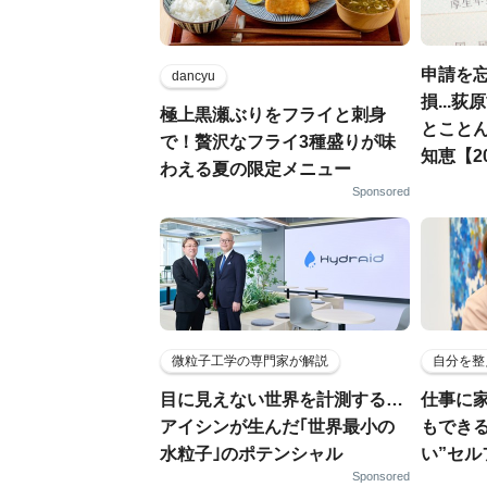
申請を忘
dancyu
損...
極上黒瀬ぶりをフライと刺身
とこと
で！贅沢なフライ3種盛りが味
知恵【2
わえる夏の限定メニュー
Sponsored
微粒子工学の専門家が解説
自分を整
目に見えない世界を計測する…
仕事に
アイシンが生んだ｢世界最小の
もでき
水粒子｣のポテンシャル
い”セ
Sponsored