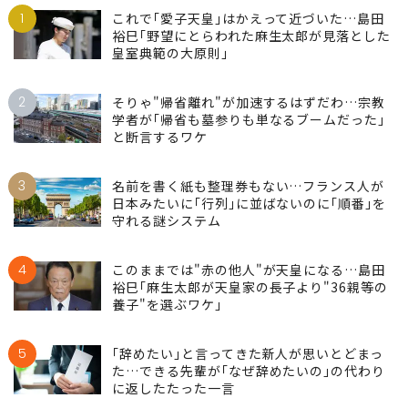
1
これで｢愛子天皇｣はかえって近づいた…島田
裕巳｢野望にとらわれた麻生太郎が見落とした
皇室典範の大原則｣
2
そりゃ"帰省離れ"が加速するはずだわ…宗教
学者が｢帰省も墓参りも単なるブームだった｣
と断言するワケ
3
名前を書く紙も整理券もない…フランス人が
日本みたいに｢行列｣に並ばないのに｢順番｣を
守れる謎システム
4
このままでは"赤の他人"が天皇になる…島田
裕巳｢麻生太郎が天皇家の長子より"36親等の
養子"を選ぶワケ｣
5
｢辞めたい｣と言ってきた新人が思いとどまっ
た…できる先輩が｢なぜ辞めたいの｣の代わり
に返したたった一言