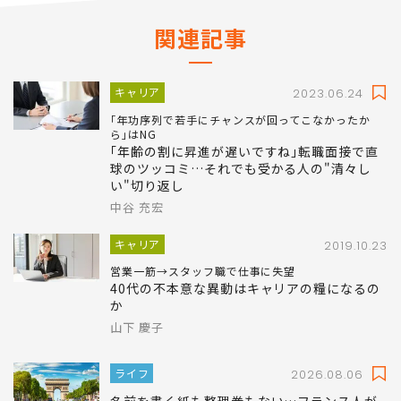
関連記事
キャリア
2023.06.24
｢年功序列で若手にチャンスが回ってこなかったか
ら｣はNG
｢年齢の割に昇進が遅いですね｣転職面接で直
球のツッコミ…それでも受かる人の"清々し
い"切り返し
中谷 充宏
キャリア
2019.10.23
営業一筋→スタッフ職で仕事に失望
40代の不本意な異動はキャリアの糧になるの
か
山下 慶子
ライフ
2026.08.06