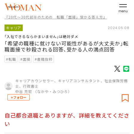
menu
『20代～30代前半のための 転職「面接」受かる答え方』
キャリア
2024.05.08
｢入社できるならかまいません｣は絶対ダメ
｢希望の職種に就けない可能性があるが大丈夫か｣転
職面接で秒殺される回答､受かる人の満点回答
#転職
#面接
#書籍抜粋
キャリアカウンセラー、キャリアコンサルタント、社会保険労務
士、行政書士
中谷 充宏 （なかや・みつひろ）
+フォロー
自己都合退職とありますが、詳細を教えてくださ
い