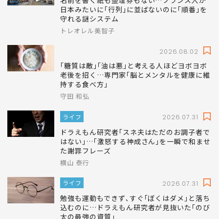
名前を書く紙も整理券もない…フランス人が
日本みたいに｢行列｣に並ばないのに｢順番｣を
守れる謎システム
トレオレル美智子
2026.08.02
｢糖質は敵｣｢油は悪｣と考える人ほどヨボヨボ
老後を招く…専門家｢脳とメンタルを健康に維
持する食べ方｣
守田 和弘
ライフ
2026.07.31
ドラえもん研究者｢スネ夫はただのお調子者で
はない｣…｢激怒する神成さん｣を一瞬で和ませ
た謝罪フレーズ
横山 泰行
ライフ
2026.07.31
勉強も運動もできず､すぐ｢ぼくはダメ｣と落ち
込むのに…ドラえもん研究者が見抜いた｢のび
太の最強の資質｣