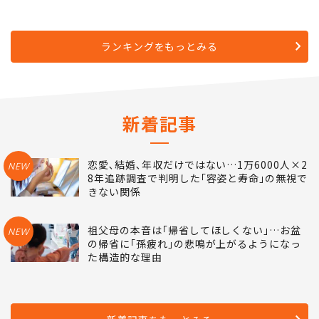
ランキングをもっとみる
新着記事
恋愛､結婚､年収だけではない…1万6000人×2
NEW
8年追跡調査で判明した｢容姿と寿命｣の無視で
きない関係
祖父母の本音は｢帰省してほしくない｣…お盆
NEW
の帰省に｢孫疲れ｣の悲鳴が上がるようになっ
た構造的な理由