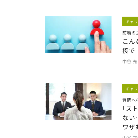
キャ
前職の
こん
接で
中谷 
キャ
質問へ
｢ス
ない
ワザ
中谷 