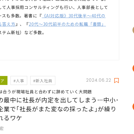
して人事採用コンサルティングも行い、人事部長として
ースも多数。著書に『
《AI対応版》30代後半～40代の
る答え方
』、『
20代～30代前半のための転職「書類」
ステム新社）など多数。
2024.06.22
リア
#人事
#新入社員
は合うが現場社員と合わずに辞めていく大問題
の最中に社長が内定を出してしまう…中小･
企業で｢社長がまた変なの採ったよ｣が繰り
れるワケ
充宏