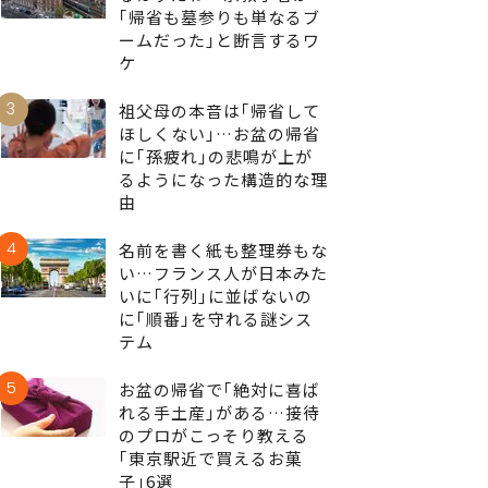
｢帰省も墓参りも単なるブ
ームだった｣と断言するワ
ケ
3
祖父母の本音は｢帰省して
ほしくない｣…お盆の帰省
に｢孫疲れ｣の悲鳴が上が
るようになった構造的な理
由
4
名前を書く紙も整理券もな
い…フランス人が日本みた
いに｢行列｣に並ばないの
に｢順番｣を守れる謎シス
テム
5
お盆の帰省で｢絶対に喜ば
れる手土産｣がある…接待
のプロがこっそり教える
｢東京駅近で買えるお菓
子｣6選