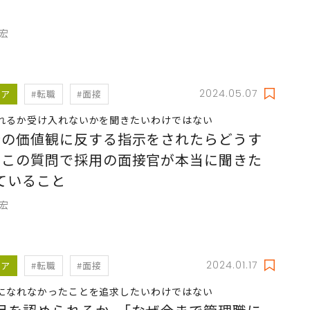
充宏
2024.05.07
リア
#転職
#面接
れるか受け入れないかを聞きたいわけではない
分の価値観に反する指示をされたらどうす
｣この質問で採用の面接官が本当に聞きた
ていること
充宏
2024.01.17
リア
#転職
#面接
になれなかったことを追求したいわけではない