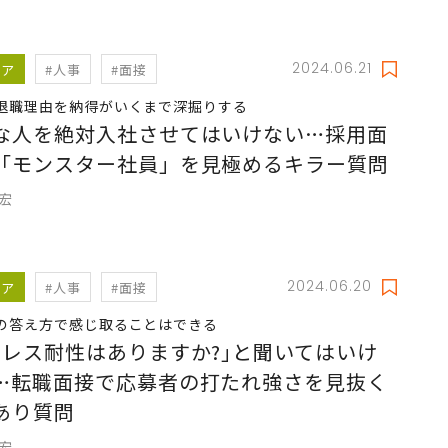
2024.06.21
リア
#人事
#面接
退職理由を納得がいくまで深掘りする
な人を絶対入社させてはいけない…採用面
「モンスター社員」を見極めるキラー質問
充宏
2024.06.20
リア
#人事
#面接
の答え方で感じ取ることはできる
トレス耐性はありますか?｣と聞いてはいけ
…転職面接で応募者の打たれ強さを見抜く
あり質問
充宏