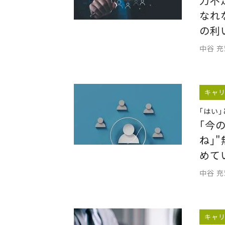
力不
なれ
の利
中谷 
キャ
｢はい
｢今
ね｣
めて
中谷 
キャ