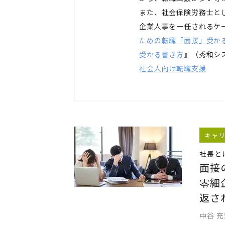
また、社会保険労務士と
企業人事を一任されるケ
ための転職「面接」受か
受かる書き方
』（秀和シ
社会人向け転職支援
キャ
社長と
面接
零細
返さ
中谷 