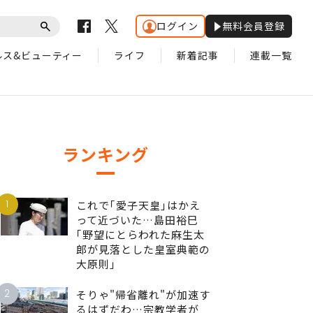
ログイン
無料会員登録
ルス&ビューティー
ライフ
新着記事
連載一覧
ランキング
1
これで｢愛子天皇｣はかえ
って近づいた…島田裕巳
｢野望にとらわれた麻生太
郎が見落とした皇室典範の
大原則｣
2
そりゃ"帰省離れ"が加速す
るはずだわ…宗教学者が