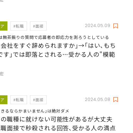
2024.05.09
リア
#転職
#面接
は無茶振りの質問で応募者の即応力を測ろうとしている
の会社をすぐ辞められますか｣→｢はい､もち
です｣では即落とされる…受かる人の"模範
"
充宏
2024.05.08
リア
#転職
#面接
できるならかまいません｣は絶対ダメ
望の職種に就けない可能性があるが大丈夫
転職面接で秒殺される回答､受かる人の満点