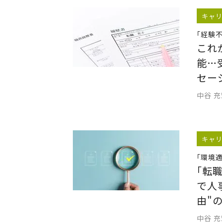
キャ
｢経験
これ
能…
セー
中谷 
キャ
｢環境
｢転
で人
由"
中谷 