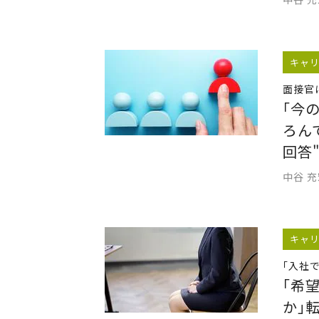
キャ
面接官
｢今
ろん
回答
中谷 
キャ
｢入社
｢希
か｣