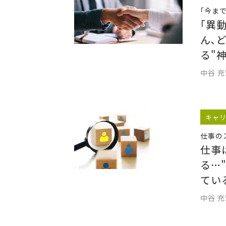
｢今ま
｢異
ん､
る"
中谷 
キャ
仕事の
仕事
る…
てい
中谷 