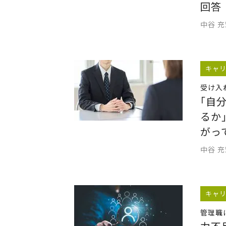
回答
中谷 
キャ
受け入
｢自
るか
がっ
中谷 
キャ
管理職