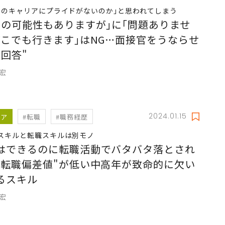
でのキャリアにプライドがないのか｣と思われてしまう
動の可能性もありますが｣に｢問題ありませ
どこでも行きます｣はNG…面接官をうならせ
神回答"
充宏
2024.01.15
リア
#転職
#職務経歴
スキルと転職スキルは別モノ
はできるのに転職活動でバタバタ落とされ
"転職偏差値"が低い中高年が致命的に欠い
るスキル
充宏