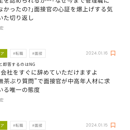
足を認められるか…｢なぜ今まで管理職に
なかったの?｣面接官の心証を爆上げする気
いた切り返し
充宏
2024.01.16
リア
#転職
#面接
｣と即答するのはNG
の会社をすぐに辞めていただけますよ
"無茶ぶり質問"で面接官が中高年人材に求
いる唯一の態度
充宏
2024.01.15
リア
#転職
#面接