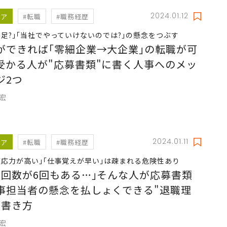
2024.01.12
リア
#転職
#職務経歴
不足?｣｢当社でやっていけないのでは?｣の懸念をつぶす
ができれば｢零細企業→大企業｣の転職が可
受かる人が"応募書類"に書く人事へのメッ
ジ2つ
充宏
2024.01.11
リア
#転職
#職務経歴
適応力が高い｣｢仕事覚えが早い｣は疎まれる危険性あり
職回数が6回もある…｣そんな人が応募書類
事担当者の懸念を払しょくできる"退職理
の書き方
充宏