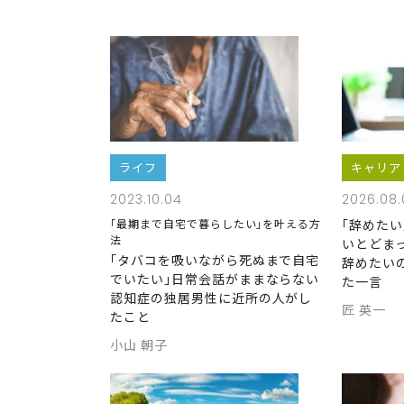
ライフ
キャリア
2023.10.04
2026.08.
｢最期まで自宅で暮らしたい｣を叶える方
｢辞めた
法
いとどま
｢タバコを吸いながら死ぬまで自宅
辞めたい
でいたい｣日常会話がままならない
た一言
認知症の独居男性に近所の人がし
匠 英一
たこと
小山 朝子