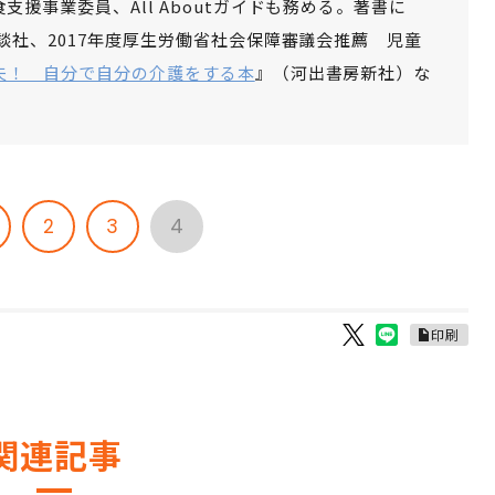
援事業委員、All Aboutガイドも務める。著書に
談社、2017年度厚生労働省社会保障審議会推薦 児童
夫！ 自分で自分の介護をする本
』（河出書房新社）な
2
3
4
印刷
関連記事