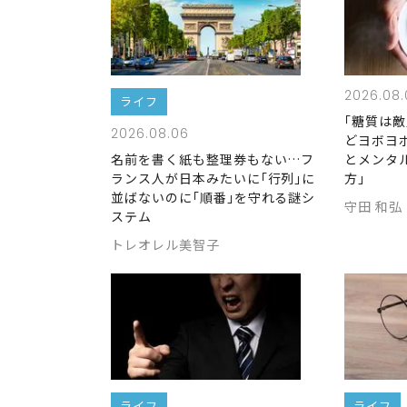
2026.08.
ライフ
｢糖質は敵
2026.08.06
どヨボヨ
とメンタ
名前を書く紙も整理券もない…フ
方｣
ランス人が日本みたいに｢行列｣に
並ばないのに｢順番｣を守れる謎シ
守田 和弘
ステム
トレオレル美智子
ライフ
ライフ