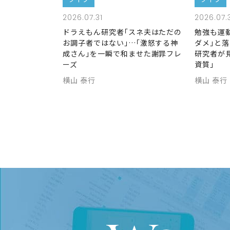
2026.07.31
2026.07.
ドラえもん研究者｢スネ夫はただの
勉強も運
お調子者ではない｣…｢激怒する神
ダメ｣と
成さん｣を一瞬で和ませた謝罪フレ
研究者が
ーズ
資質｣
横山 泰行
横山 泰行