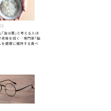
02
｣｢油は悪｣と考える人ほ
ボ老後を招く…専門家｢脳
ルを健康に維持する食べ