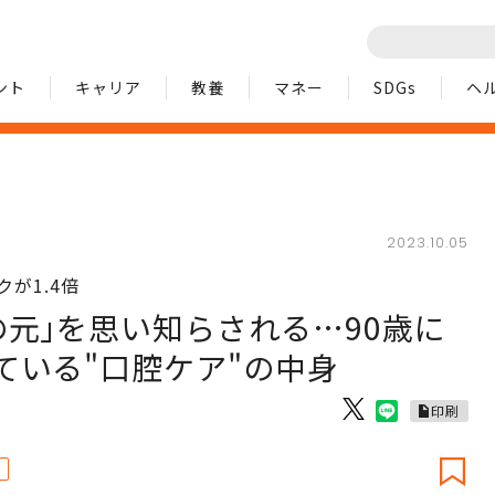
ント
キャリア
教養
マネー
SDGs
ヘ
2023.10.05
が1.4倍
元｣を思い知らされる…90歳に
ている"口腔ケア"の中身
印刷