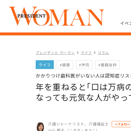
イベ
プレジデント ウーマン
ライフ
コラム
ライフ
#健康
#予防
#書籍抜粋
かかりつけ歯科医がいない人は認知症リスク
年を重ねると｢口は万病の
なっても元気な人がやっ
介護ジャーナリスト、介護福祉士
+フォロー
小山 朝子 （こやま・あさこ）