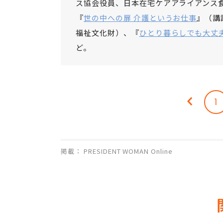
ス協会役員、日本在宅ケアアライアンス食支
『
世の中への扉 介護というお仕事
』（講
福祉文化財）、『
ひとり暮らしでも大丈
ど。
1
掲載： PRESIDENT WOMAN Online