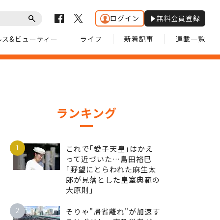
ログイン
無料会員登録
ルス&ビューティー
ライフ
新着記事
連載一覧
ランキング
1
これで｢愛子天皇｣はかえ
って近づいた…島田裕巳
｢野望にとらわれた麻生太
郎が見落とした皇室典範の
大原則｣
2
そりゃ"帰省離れ"が加速す