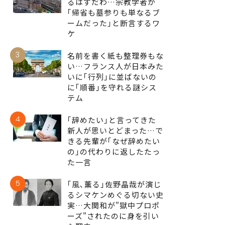
るはずだわ…宗教学者が
｢帰省も墓参りも単なるブ
ームだった｣と断言するワ
ケ
3
名前を書く紙も整理券もな
い…フランス人が日本みた
いに｢行列｣に並ばないの
に｢順番｣を守れる謎シス
テム
4
｢辞めたい｣と言ってきた
新人が思いとどまった…で
きる先輩が｢なぜ辞めたい
の｣の代わりに返したたっ
た一言
5
｢風､薫る｣佐野晶哉が演じ
るシマケンめぐる切ない史
実…大関和が"獄中プロポ
ーズ"されたのに身を引い