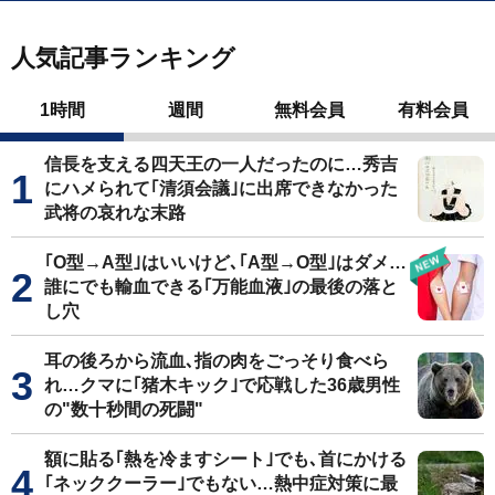
人気記事ランキング
1時間
週間
無料会員
有料会員
信長を支える四天王の一人だったのに…秀吉
にハメられて｢清須会議｣に出席できなかった
武将の哀れな末路
｢O型→A型｣はいいけど､｢A型→O型｣はダメ…
誰にでも輸血できる｢万能血液｣の最後の落と
し穴
耳の後ろから流血､指の肉をごっそり食べら
れ…クマに｢猪木キック｣で応戦した36歳男性
の"数十秒間の死闘"
額に貼る｢熱を冷ますシート｣でも､首にかける
｢ネッククーラー｣でもない…熱中症対策に最