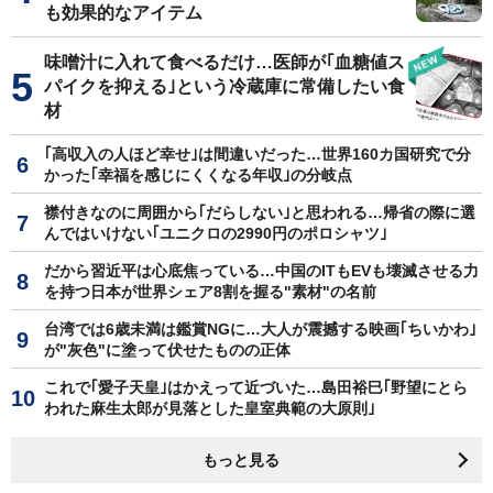
も効果的なアイテム
味噌汁に入れて食べるだけ…医師が｢血糖値ス
パイクを抑える｣という冷蔵庫に常備したい食
材
｢高収入の人ほど幸せ｣は間違いだった…世界160カ国研究で分
かった｢幸福を感じにくくなる年収｣の分岐点
襟付きなのに周囲から｢だらしない｣と思われる…帰省の際に選
んではいけない｢ユニクロの2990円のポロシャツ｣
だから習近平は心底焦っている…中国のITもEVも壊滅させる力
を持つ日本が世界シェア8割を握る"素材"の名前
台湾では6歳未満は鑑賞NGに…大人が震撼する映画｢ちいかわ｣
が"灰色"に塗って伏せたものの正体
これで｢愛子天皇｣はかえって近づいた…島田裕巳｢野望にとら
われた麻生太郎が見落とした皇室典範の大原則｣
もっと見る