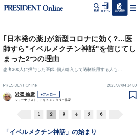
会員登録
検索
ログイン
｢日本発の薬｣が新型コロナに効く?…医
師すら"イベルメクチン神話"を信じてし
まった2つの理由
患者300人に投与した医師､個人輸入して過剰服用する人も…
PRESIDENT Online
2023/07/04 14:00
岩澤 倫彦
+フォロー
ジャーナリスト、ドキュメンタリー作家
1
2
3
4
5
6
「イベルメクチン神話」の始まり