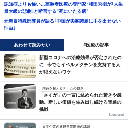
認知症よりも怖い…高齢者医療の専門家･和田秀樹が｢人生
最大級の悲劇｣と断言する"死にいたる病"
元海自特殊部隊員が語る｢中国が尖閣諸島に手を出せない
理由｣
あわせて読みたい
#医療の記事
新型コロナへの治療効果が否定されたの
に...今でもイベルメクチンを支持する人
が絶えないワケ
期待を超えるチームの強さ
「さすが」の一言に込められた驚きや感
動。新しい価値を生み出し続ける電通の
挑戦
Sponsored
日本企業の新規事業開発の課題