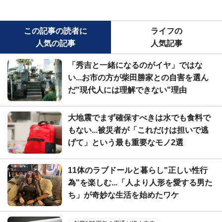
この記事の読者に
ライフの
人気の記事
人気記事
「秀吉と一緒になるのがイヤ」ではな
い...お市の方が柴田勝家との自害を選ん
だ"現代人には理解できない"理由
大地震でまず確保すべきは水でも食料で
もない...被災者が「これだけは担いで逃
げて」という最も重要なモノ2選
11体のラブドールと暮らし"正しい性行
為"を楽しむ...「人より人形を愛する男た
ち」が奇妙な生活を始めたワケ