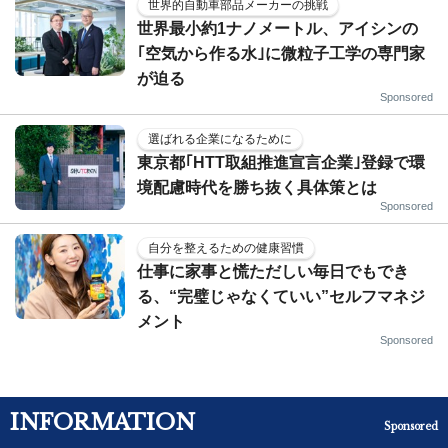
世界的自動車部品メーカーの挑戦
世界最小約1ナノメートル、アイシンの
｢空気から作る水｣に微粒子工学の専門家
が迫る
Sponsored
選ばれる企業になるために
東京都｢HTT取組推進宣言企業｣登録で環
境配慮時代を勝ち抜く具体策とは
Sponsored
自分を整えるための健康習慣
仕事に家事と慌ただしい毎日でもでき
る、“完璧じゃなくていい”セルフマネジ
メント
Sponsored
INFORMATION
Sponsored