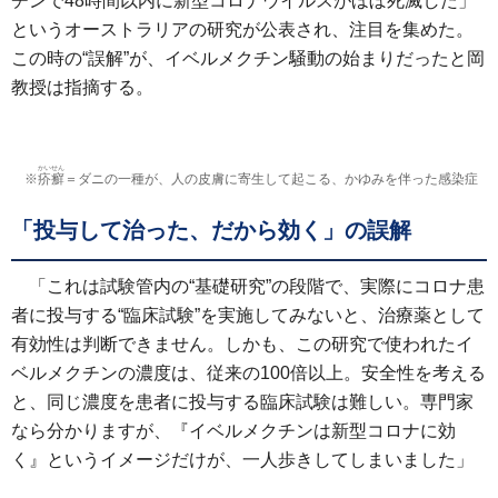
チンで48時間以内に新型コロナウイルスがほぼ死滅した」
というオーストラリアの研究が公表され、注目を集めた。
この時の“誤解”が、イベルメクチン騒動の始まりだったと岡
教授は指摘する。
かいせん
※
疥癬
＝ダニの一種が、人の皮膚に寄生して起こる、かゆみを伴った感染症
「投与して治った、だから効く」の誤解
「これは試験管内の“基礎研究”の段階で、実際にコロナ患
者に投与する“臨床試験”を実施してみないと、治療薬として
有効性は判断できません。しかも、この研究で使われたイ
ベルメクチンの濃度は、従来の100倍以上。安全性を考える
と、同じ濃度を患者に投与する臨床試験は難しい。専門家
なら分かりますが、『イベルメクチンは新型コロナに効
く』というイメージだけが、一人歩きしてしまいました」