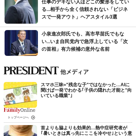
仕事のデキない人ほどこの髪形をしてい
る...相手から全く信頼されない「ビジネ
スで一発アウト」ヘアスタイル3選
小泉進次郎氏でも、高市早苗氏でもな
い...いま自民党内で急浮上している「次
の首相」有力候補の意外な名前
スマホ三昧="残念な子"ではなかった…AIに
聞けば一発でわかる｢子供の隠れた才能と"向
いている職業"｣
トップページへ
首よりも脇よりも効果的…熱中症研究者が
｢暑いときは真っ先にここを冷やせ｣という意