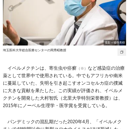
撮影＝福寺美樹
埼玉医科大学総合医療センターの岡秀昭教授
イベルメクチンは、寄生虫や疥癬
など感染症の治療
（※）
薬として世界中で使用されている。中でもアフリカや南米
に蔓延していた、失明を引き起こすオンコセルカ症の撲滅
に大きな貢献を果たした。この実績が評価され、イベルメ
クチンを開発した大村智氏（北里大学特別栄誉教授）は、
2015年にノーベル生理学・医学賞を受賞している。
パンデミックの混乱期だった2020年4月、「イベルメク