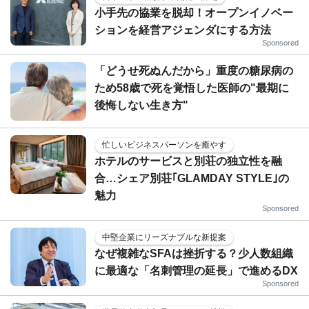
小手先の協業を脱却！オープンイノベー
ションを経営アジェンダにする方法
Sponsored
「どうせ死ぬんだから」重度の糖尿病の
ため58歳で死を覚悟した医師の"最期に
後悔しない生き方"
忙しいビジネスパーソンを癒やす
ホテルのサービスと別荘の独立性を融
合…シェア別荘｢GLAMDAY STYLE｣の
魅力
Sponsored
中堅企業にリーズナブルな新提案
なぜ複雑なSFAは挫折する？少人数組織
に最適な「名刺管理の延長」で進めるDX
Sponsored