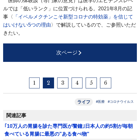
医師の体験談（専門家の意見）は医学のエビデンスレベ
ルでは「低いランク」に位置づけられる。2021年8月の記
事〈
「イベルメクチンこそ新型コロナの特効薬」を信じて
はいけない5つの理由
〉で解説しているので、ご参照いただ
きたい。
次ページ
1
2
3
4
5
6
ライフ
#医療
#コロナウイルス
関連記事
｢10万人の胃腸を診た専門医が警鐘｣日本人の約5割が毎朝
食べている胃腸に最悪の"ある食べ物"