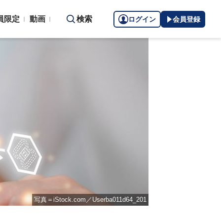
員限定
動画
検索
ログイン
会員登録
写真＝iStock.com／Userba011d64_201