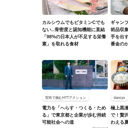
カルシウムでもビタミンCでも
ギャン
ない...骨密度と認知機能に直結
術品収集
「98%の日本人が不足する栄養
手を出
素」を取れる食材
番金の
官民で挑むHTTアクション
dancyu
電力を「へらす・つくる・ため
極上黒
る」で東京都と企業が歩む持続
で！贅
可能社会への道
わえる