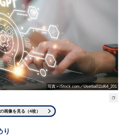
写真＝iStock.com／Userba011d64_201
の画像を見る（4枚）
めり