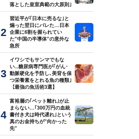
落とした皇室典範の大原則｣
習近平が｢日本に売るな｣と
煽った翌日にバレた…日本
企業に6割を握られてい
た"中国の半導体"の意外な
急所
イワシでもサンマでもな
い...糖尿病専門医が｢がん･
動脈硬化を予防し､美背を保
つ栄養素をとれる魚の種類｣
【最強の魚活術3選】
富裕層の｢ペット離れ｣が止
まらない…｢300万円の血統
書付き犬は時代遅れ｣という
真のお金持ちが"向かった
先"