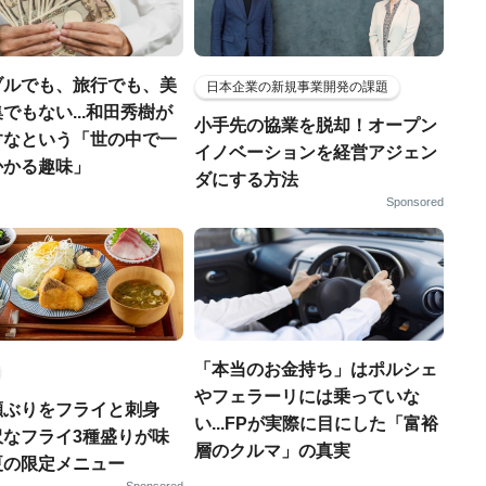
ブルでも、旅行でも、美
日本企業の新規事業開発の課題
でもない...和田秀樹が
小手先の協業を脱却！オープン
すなという「世の中で一
イノベーションを経営アジェン
かかる趣味」
ダにする方法
Sponsored
「本当のお金持ち」はポルシェ
やフェラーリには乗っていな
瀬ぶりをフライと刺身
い...FPが実際に目にした「富裕
沢なフライ3種盛りが味
層のクルマ」の真実
夏の限定メニュー