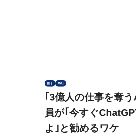
#IT
#AI
｢3億人の仕事を奪う
員が｢今すぐChat
よ｣と勧めるワケ