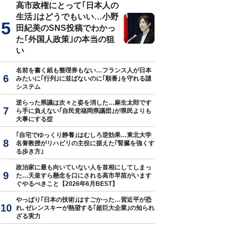
高市政権にとって｢日本人の
生活｣はどうでもいい…小野
田紀美のSNS投稿でわかっ
た｢外国人政策｣の本当の狙
い
名前を書く紙も整理券もない…フランス人が日本
みたいに｢行列｣に並ばないのに｢順番｣を守れる謎
システム
逆らった県議は次々と姿を消した…麻生太郎です
ら手に負えない｢自民党福岡県議団｣が県民よりも
大事にする掟
｢自宅でゆっくり静養｣はむしろ逆効果…東北大学
名誉教授がリハビリの主役に据えた｢腎臓を強くす
る歩き方｣
政治家に最も向いていない人を首相にしてしまっ
た…天皇すら懸念を口にされる高市早苗がいます
ぐやるべきこと【2026年6月BEST】
やっぱり｢日本の技術｣はすごかった…習近平が恐
れ､ゼレンスキーが熱望する｢超巨大企業｣の知られ
ざる実力