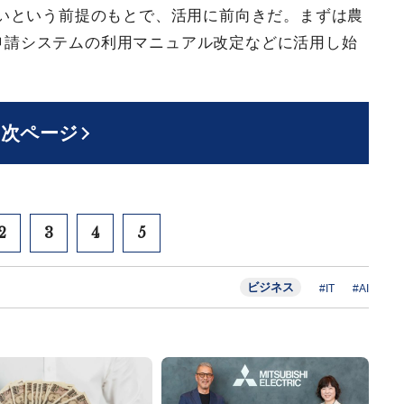
いという前提のもとで、活用に前向きだ。まずは農
子申請システムの利用マニュアル改定などに活用し始
次ページ
2
3
4
5
ビジネス
#IT
#AI