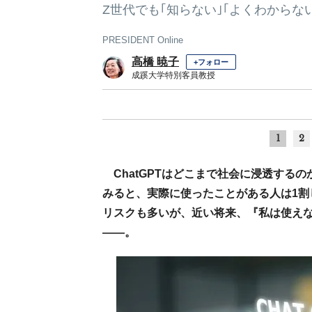
Z世代でも｢知らない｣｢よくわからな
PRESIDENT Online
高橋 暁子
+フォロー
成蹊大学特別客員教授
1
2
ChatGPTはどこまで社会に浸透す
みると、実際に使ったことがある人は1割し
リスクも多いが、近い将来、『私は使え
――。