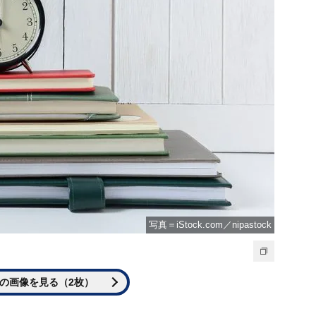
写真＝iStock.com／nipastock
の画像を見る（2枚）