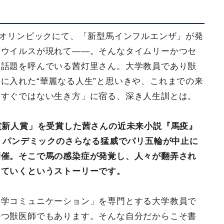
たオリンピックにて、「新型馬インフルエンザ」が発
るウイルスが現れて――。そんなタイムリーかつセ
、話題を呼んでいる茜灯里さん。大学教員であり獣
に入れた“華麗なる人生”と思いきや、これまでの来
っすぐではない生き方」に宿る、深き人生訓とは。
賞新人賞」を受賞した茜さんの近未来小説『馬疫』
年、パンデミックのさらなる猛威でパリ五輪が中止に
開催。そこで馬の感染症が発覚し、人々が翻弄され
っていくというストーリーです。
科学コミュニケーション」を専門とする大学教員で
持つ獣医師でもあります。そんな自分だからこそ書