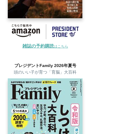
雑誌の予約購読
はこちら
プレジデントFamily 2026年夏号
頭のいい子が育つ「育脳」大百科