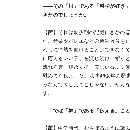
――その「根」である「科学が好き
きたのでしょうか。
【茜】
それは幼少期の記憶にさかの
れ、音楽やバレエなどの芸術教育を
れらに情熱を傾けることはできなく
に応えるいい子」を演じ続け、ずっ
流れる雲、煌めく星、美しい石……
慰めてくれました。地球46億年の歴
みなんて大したことじゃない。そん
す。
――では「幹」である「伝える」こ
【茜】
中学時代、むさぼるように読