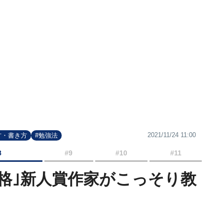
2021/11/24 11:00
方・書き方
#勉強法
8
#9
#10
#11
合格｣新人賞作家がこっそり教