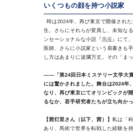
いくつもの顔を持つ小説家
時は2024年、再び東京で開催され
生。さらにそれらが変異し、未知な
ンセーショナルな小説『
馬疫
』にて
医師、さらに小説家という肩書きも手
し方はあまりに波瀾万丈。その「ま
――「第24回日本ミステリー文学大
には驚かされました。舞台は2024
なり、再び東京にてオリンピックが
るなか、若手研究者たちが立ち向か
【茜灯里さん（以下、茜）】
私は「
あり、馬術で世界を転戦した経験を