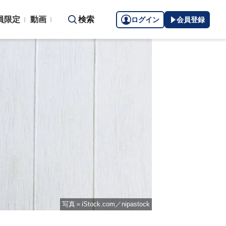
員限定
動画
検索
ログイン
会員登録
写真＝iStock.com／nipastock