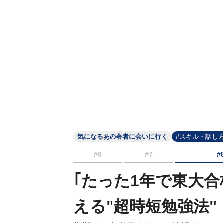
気になるあの著者に会いに行く
#スキル・話し
#6
#7
#
｢たった1年で東大
える"超時短勉強法"