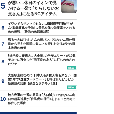
が悪い…休日のイオンで見
かける一発で｢だらしないお
父さん｣になるNGアイテム
イワシでもサンマでもない...糖尿病専門医が｢が
ん･動脈硬化を予防し､美肌を保つ栄養素をとれる
魚の種類｣【最強の魚活術3選】
怒るべきは｢おじさんの短パン｣ではない…海外報
道から見えた国民に省エネを押し付けるだけの日
本政府の無策
｢進学校→慶應大→大企業｣の学歴エリートが10数
年ぶりに再会した"元不良の友人"に打ちのめされ
たワケ
大阪駅直結なのに､日本人も外国人客も来ない…開
業1年で｢廃墟フードコート｣と呼ばれたピカピカ
新施設の悲劇【残念なタテモノ3選】
地方衰退の一番の原因は｢人口減少｣ではない…山
口の超富裕層が｢住民税43億円｣をまるっと抱えて
移住した理由