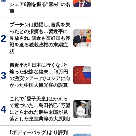
シェア8割を握る"素材"の名
前
プーチンは動揺し､言葉を失
ったとの指摘も…習近平に
見放され､側近も友好国も停
戦を迫る独裁政権の末期症
状
習近平が｢日本に行くな｣と
煽った悲惨な結末…｢8万円
の激安ツアー｣でロシアに向
かった中国人観光客の誤算
これで｢愛子天皇｣はかえっ
て近づいた…島田裕巳｢野望
にとらわれた麻生太郎が見
落とした皇室典範の大原則｣
｢ボディーバッグ｣より評判