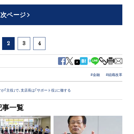
次ページ
2
3
4
0
#
#金融
#組織改革
が｢主役｣で､支店長は｢サポート役｣に徹する
記事一覧