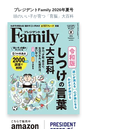
プレジデントFamily 2026年夏号
頭のいい子が育つ「育脳」大百科