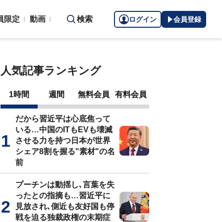
員限定
動画
検索
ログイン
会員登録
人気記事ランキング
1時間
週間
無料会員
有料会員
だから習近平は心底焦って
いる…中国のITもEVも壊滅
させる力を持つ日本が世界
シェア8割を握る"素材"の名
前
プーチンは動揺し､言葉を失
ったとの指摘も…習近平に
見放され､側近も友好国も停
戦を迫る独裁政権の末期症