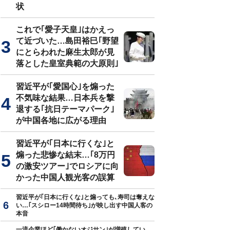
状
これで｢愛子天皇｣はかえっ
て近づいた…島田裕巳｢野望
にとらわれた麻生太郎が見
落とした皇室典範の大原則｣
習近平が｢愛国心｣を煽った
不気味な結果…日本兵を撃
退する｢抗日テーマパーク｣
が中国各地に広がる理由
習近平が｢日本に行くな｣と
煽った悲惨な結末…｢8万円
の激安ツアー｣でロシアに向
かった中国人観光客の誤算
習近平が｢日本に行くな｣と煽っても､寿司は奪えな
い…｢スシロー14時間待ち｣が映し出す中国人客の
本音
一流企業ほど｢働かないオジサン｣が増殖してい