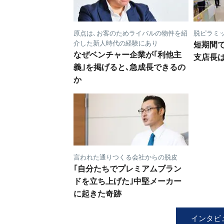
原点は､お客のためライバルの物件を紹
脱ピラミッ
介した新人時代の経験にあり
短期間
なぜベンチャー企業が｢利他主
支店長
義｣を掲げると､急成長できるの
か
言われた通りつくる会社からの脱皮
｢自分たちでプレミアムブラン
ドを立ち上げた｣中堅メーカー
に起きた奇跡
インタビ