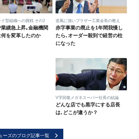
ド型組織への挑戦 その2
逆風に強いブラザー工業会長の教え
で業績急上昇｡金融機関
赤字事業の廃止を1年間我慢し
は何を変革したのか
たら､オーダー殺到で経営の柱
になった
V字回復メガネスーパー社長の結論
どんな店でも黒字にする店長
は､どこが違うか？
ューズのブログ記事一覧