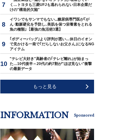
く…トヨタも三菱UFJも逃れられない日本企業だ
けの"構造的欠陥"
イワシでもサンマでもない...糖尿病専門医が｢が
ん･動脈硬化を予防し､美肌を保つ栄養素をとれる
魚の種類｣【最強の魚活術3選】
｢ボディーバッグ｣より評判が悪い…休日のイオン
で見かける一発で｢だらしないお父さん｣になるNG
アイテム
"テレビ大好き"高齢者の｢テレビ離れ｣が始まっ
た…10代後半～20代の約7割が"ほぼ見ない"衝撃
の最新データ
もっと見る
INFORMATION
Sponsored