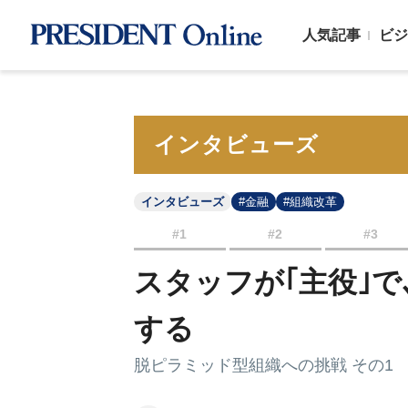
人気記事
ビジ
インタビューズ
インタビューズ
#金融
#組織改革
#1
#2
#3
スタッフが｢主役｣で
する
脱ピラミッド型組織への挑戦 その1