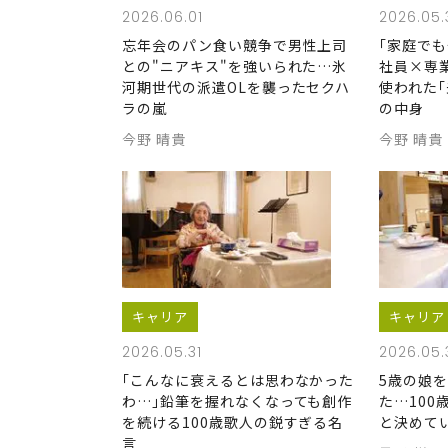
2026.06.01
2026.05.
忘年会のパン食い競争で男性上司
｢家庭で
との"ニアキス"を強いられた…氷
社員×専
河期世代の派遣OLを襲ったセクハ
使われた｢
ラの嵐
の中身
今野 晴貴
今野 晴貴
キャリア
キャリア
2026.05.31
2026.05.
｢こんなに衰えるとは思わなかった
5歳の娘
わ…｣鉛筆を握れなくなっても創作
た…10
を続ける100歳歌人の鋭すぎる名
と決めて
言