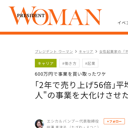
イベ
プレジデント ウーマン
キャリア
女性起業家の「
キャリア
#働き方
#起業
600万円で事業を買い取ったワケ
｢2年で売り上げ56倍｣
人"の事業を大化けさせ
エシカルバンブー代表取締役
+フォロー
田澤 恵津子 （たざわ・えつこ）