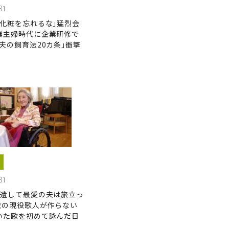
31
も化粧を忘れるな｣猛烈会
業主婦時代に企業研修で
夫の飼育法20カ条｣衝撃
31
を遺して最愛の夫は旅立っ
0歳の現役歌人が作らない
いた歌を初めて詠んだ日