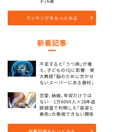
子｣6選
ランキングをもっとみる
新着記事
不足すると｢うつ病｣が増
え､子どものIQに影響…東
大教授｢脳のために欠かせ
ないスーパーにある食材｣
恋愛､結婚､年収だけでは
ない…1万6000人×28年追
跡調査で判明した｢容姿と
寿命｣の無視できない関係
新着記事をもっとみる