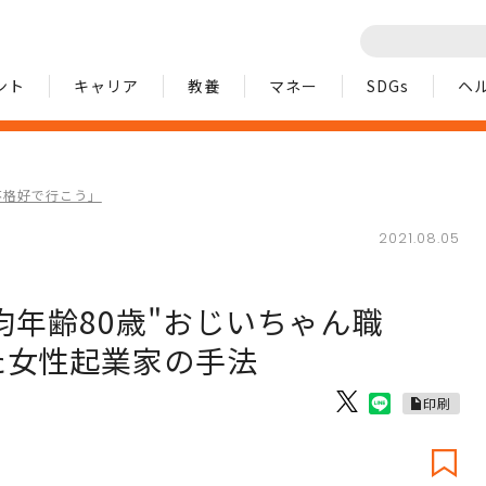
ント
キャリア
教養
マネー
SDGs
ヘ
不格好で行こう」
2021.08.05
平均年齢80歳"おじいちゃん職
た女性起業家の手法
印刷