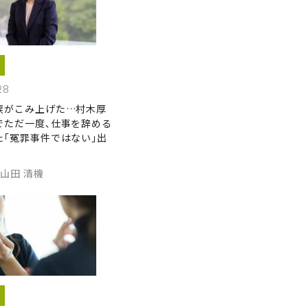
28
涙がこみ上げた…村木厚
でただ一度､仕事を辞める
た｢冤罪事件ではない｣出
,山田 清機