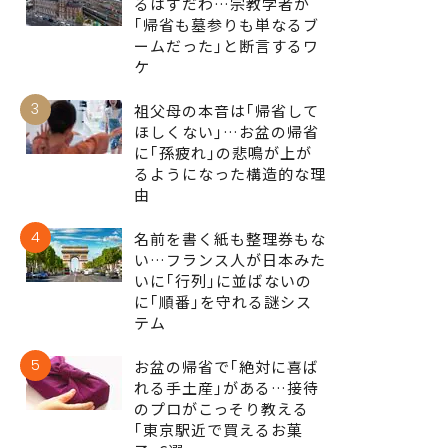
るはずだわ…宗教学者が
｢帰省も墓参りも単なるブ
ームだった｣と断言するワ
ケ
3
祖父母の本音は｢帰省して
ほしくない｣…お盆の帰省
に｢孫疲れ｣の悲鳴が上が
るようになった構造的な理
由
4
名前を書く紙も整理券もな
い…フランス人が日本みた
いに｢行列｣に並ばないの
に｢順番｣を守れる謎シス
テム
5
お盆の帰省で｢絶対に喜ば
れる手土産｣がある…接待
のプロがこっそり教える
｢東京駅近で買えるお菓