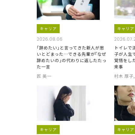
キャリア
キャリア
2026.08.06
2026.07.
｢辞めたい｣と言ってきた新人が思
トイレで
いとどまった…できる先輩が｢なぜ
子が人生
辞めたいの｣の代わりに返したたっ
覚悟をし
た一言
来事
匠 英一
村木 厚子
キャリア
キャリア