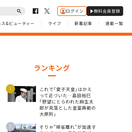
ログイン
無料会員登録
ルス&ビューティー
ライフ
新着記事
連載一覧
ランキング
1
これで｢愛子天皇｣はかえ
って近づいた…島田裕巳
｢野望にとらわれた麻生太
郎が見落とした皇室典範の
大原則｣
2
そりゃ"帰省離れ"が加速す