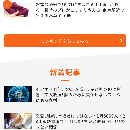
5
お盆の帰省で｢絶対に喜ばれる手土産｣があ
る…接待のプロがこっそり教える｢東京駅近で
買えるお菓子｣6選
ランキングをもっとみる
新着記事
不足すると｢うつ病｣が増え､子どものIQに影
響…東大教授｢脳のために欠かせないスーパー
にある食材｣
恋愛､結婚､年収だけではない…1万6000人×2
8年追跡調査で判明した｢容姿と寿命｣の無視で
きない関係