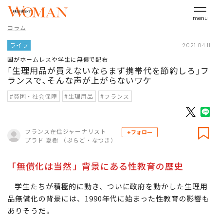
menu
コラム
ライフ
2021.04.11
国がホームレスや学生に無償で配布
｢生理用品が買えないならまず携帯代を節約しろ｣フ
ランスで､そんな声が上がらないワケ
#貧困・社会保障
#生理用品
#フランス
フランス在住ジャーナリスト
+フォロー
プラド 夏樹 （ぷらど・なつき）
「無償化は当然」背景にある性教育の歴史
学生たちが積極的に動き、ついに政府を動かした生理用
品無償化の背景には、1990年代に始まった性教育の影響も
ありそうだ。