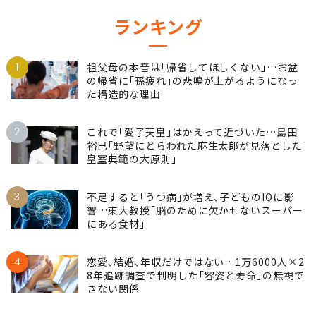
ランキング
1
祖父母の本音は｢帰省してほしくない｣…お盆
の帰省に｢孫疲れ｣の悲鳴が上がるようになっ
た構造的な理由
2
これで｢愛子天皇｣はかえって近づいた…島田
裕巳｢野望にとらわれた麻生太郎が見落とした
皇室典範の大原則｣
3
不足すると｢うつ病｣が増え､子どものIQに影
響…東大教授｢脳のために欠かせないスーパー
にある食材｣
4
恋愛､結婚､年収だけではない…1万6000人×2
8年追跡調査で判明した｢容姿と寿命｣の無視で
きない関係