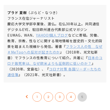
プラド 夏樹
（ぷらど・なつき）
フランス在住ジャーナリスト
慶応大学文学部卒業後、渡仏。在仏30年以上。共同通信
デジタルEYE、駐日欧州連合代表部公式マガジン
EUMAG、WAN、
YAHOO!個人ブログ
などに寄稿。労働、
教育、宗教、性などに関する現地情報を歴史的・文化的背
景を踏まえた視線から発信。著書『
フランス人の性 なぜ
＃MeTooへの反対が起きたのか
』（2018年、光文社新
書）でフランスの性教育について紹介。共著に『
日本のコ
ロナ致死率は、なぜ欧米よりも圧倒的に低いのか？
』
（2020年、宝島社）、『
コロナ対策 各国リーダーたちの
通信簿
』（2021年、光文社新書）。
1
2
3
4
5