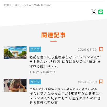
掲載： PRESIDENT WOMAN Online
関連記事
ライフ
2026.08.06
名前を書く紙も整理券もない…フランス人が
日本みたいに｢行列｣に並ばないのに｢順番｣を
守れる謎システム
トレオレル美智子
ライフ
2024.08.03
主張を恐れず自信を持って発言できるようになる
挨拶もできなかった子が1年で堂々たる姿に…
フランス人が恥ずかしがり屋を直すためにさ
せる意外な習い事