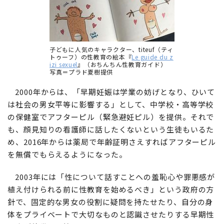
子どもに人気のキャラクター、titeuf（ティ
トゥーフ）の性教育の絵本『
Le guide du z
izi sexuel
』（おちんちん性教育ガイド）
写真＝プラド夏樹提供
2000年からは、「早期妊娠は学業の妨げとなり、ひいて
は社会の男女平等に影響する」として、中学校・高等学校
の保健室でアフターピル（緊急避妊ピル）を提供。それで
も、顔見知りの看護師に話したくないという生徒もいるた
め、2016年からは薬局で年齢証明さえすればアフターピル
を無償でもらえるようになった。
2003年には「性について話すことへの羞恥心や罪悪感が
植え付けられる前に性教育を始めるべき」という政府の方
針で、固定的な男女の役割に疑問を持たせたり、自分の身
体をプライベートで大切なものと認識させたりする早期性