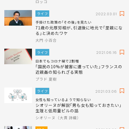
ロッコ
ライフ
2022.03.01
手掛けた政策の｢その後｣を見たい
71歳の元厚労相が､引退後に地元で｢里親にな
る｣と決めたワケ
大門 小百合
ライフ
2021.06.16
日本でもコロナ禍で2割増
｢国民の10%が被害に遭っていた｣フランスの
近親姦の知られざる実態
プラド 夏樹
ライフ
2021.03.06
女性も知っているようで知らない
シオリーヌが解説｢男も女も知っておきたい｣
生理と低用量ピルの話
シオリーヌ（大貫 詩織）