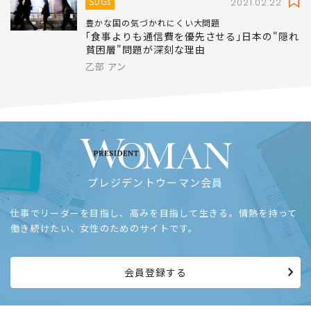
SDGs
2021.02.22
豊かな国の気づかれにくい大問題
｢食事よりも通信費を優先させる｣日本の"隠れ
貧困層"問題が深刻な理由
乙部 アン
プレジデントウーマン会員
仕事でリーダーを目指し、高みを目指して生きる。情熱を持って
働き続けたい、女性のためのサイトです。
会員登録する