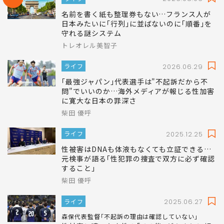
名前を書く紙も整理券もない…フランス人が
日本みたいに｢行列｣に並ばないのに｢順番｣を
守れる謎システム
トレオレル美智子
ライフ
2026.06.29
｢最強ジャパン｣代表選手は"不起訴だから不
問"でいいのか…海外メディアが報じる性加害
に寛大な日本の罪深さ
柴田 優呼
ライフ
2025.12.25
性被害はDNAも体液もなくても立証できる…
元検事が語る｢性犯罪の捜査で双方に必ず確認
すること｣
柴田 優呼
ライフ
2025.06.27
森保代表監督｢不起訴の理由は確認していない｣