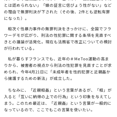
とは認められない」「娘の証言に信ぴょう性がない」など
の理由で無罪判決が下された（その後、2件とも逆転有罪
になった）。
相次ぐ性暴力事件の無罪判決をきっかけに、全国でフラ
ワーデモが広がり、刑法の性犯罪に関する条項を見直すべ
きとの議論が活発化。現在も法務省で改正についての検討
が行われている。
私が暮らすフランスでも、近年の＃MeToo運動の高ま
りから、被害者の視点から刑法の性犯罪を見直すことが求
められ、今年4月21日に「未成年者を性的犯罪と近親姦か
ら擁護するための新法」が成立した。
ちなみに、「近親相姦」という言葉があるが、「相」が
入ると「互いに納得の上での行為」という印象を与えてし
まう。このため最近は、「近親姦」という言葉が一般的に
なっているので、ここでもこの言葉を使いたい。