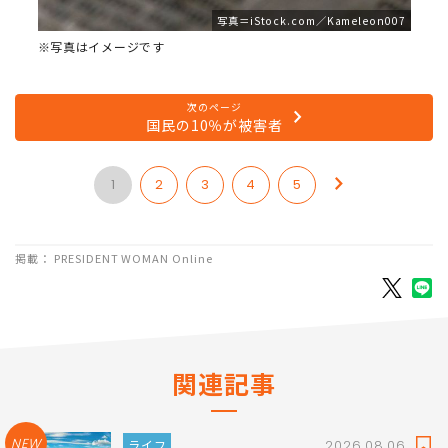
写真＝iStock.com／Kameleon007
※写真はイメージです
次のページ
国民の10％が被害者
1
2
3
4
5
掲載： PRESIDENT WOMAN Online
関連記事
NEW
ライフ
2026.08.06