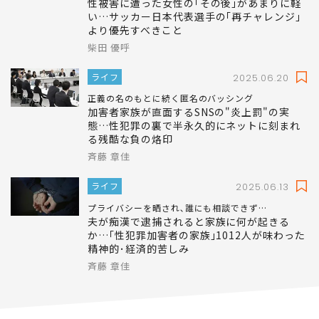
性被害に遭った女性の｢その後｣があまりに軽
い…サッカー日本代表選手の｢再チャレンジ｣
より優先すべきこと
柴田 優呼
ライフ
2025.06.20
正義の名のもとに続く匿名のバッシング
加害者家族が直面するSNSの"炎上罰"の実
態…性犯罪の裏で半永久的にネットに刻まれ
る残酷な負の烙印
斉藤 章佳
ライフ
2025.06.13
プライバシーを晒され､誰にも相談できず…
夫が痴漢で逮捕されると家族に何が起きる
か…｢性犯罪加害者の家族｣1012人が味わった
精神的･経済的苦しみ
斉藤 章佳