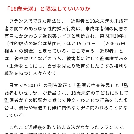
「18歳未満」と限定していいのか
フランスでできた新法は、「近親者と18歳未満の未成年
者の間でのあらゆる性的挿入行為は、未成年者側の同意の
有無にかかわらず近親姦レイプと判断され、禁固刑20年」
〔性的虐待の場合は禁固刑10年と15万ユーロ（2000万円
相当）の罰金〕と定めている。ここで言う「近親者」と
は、親や親せきなどのうち、被害者に対して監護権がある
（生活をともにし、面倒を見たり教育をしたりする権利や
義務を持つ）人々を指す。
日本でも2017年の刑法改正で「監護者性交等罪」と「監
護者わいせつ罪」が新設され、18歳未満の子どもに対して
監護者がその影響力に乗じて性交・わいせつ行為をした場
合は、暴行や脅迫の有無に関係なく罪に問われることにな
っている。
これまで近親姦を取り締まる法がなかったフランスで、