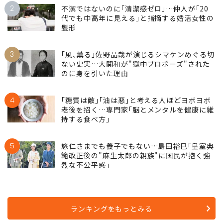
2
不潔ではないのに｢清潔感ゼロ｣…仲人が｢20
代でも中高年に見える｣と指摘する婚活女性の
髪形
3
｢風､薫る｣佐野晶哉が演じるシマケンめぐる切
ない史実…大関和が"獄中プロポーズ"された
のに身を引いた理由
4
｢糖質は敵｣｢油は悪｣と考える人ほどヨボヨボ
老後を招く…専門家｢脳とメンタルを健康に維
持する食べ方｣
5
悠仁さまでも養子でもない…島田裕巳｢皇室典
範改正後の"麻生太郎の親族"に国民が抱く強
烈な不公平感｣
ランキングをもっとみる