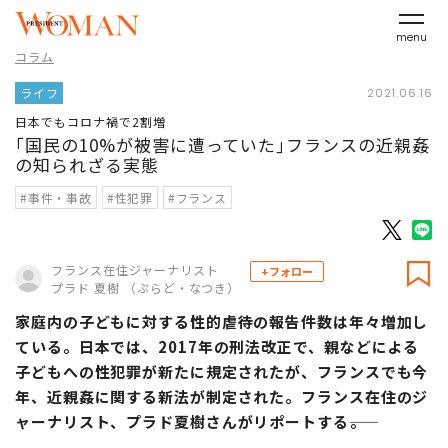
menu
コラム
ライフ
2021.06.16
日本でもコロナ禍で2割増
｢国民の10%が被害に遭っていた｣フランスの近親姦
の知られざる実態
#事件・事故
#性犯罪
#フランス
フランス在住ジャーナリスト
+フォロー
プラド 夏樹 （ぷらど・なつき）
家庭内の子どもに対する性的虐待の報告件数は年々増加し
ている。日本では、2017年の刑法改正で、親などによる
子どもへの性犯罪が新たに規定されたが、フランスでも今
年、近親姦に関する新法が制定された。フランス在住のジ
ャーナリスト、プラド夏樹さんがリポートする――。