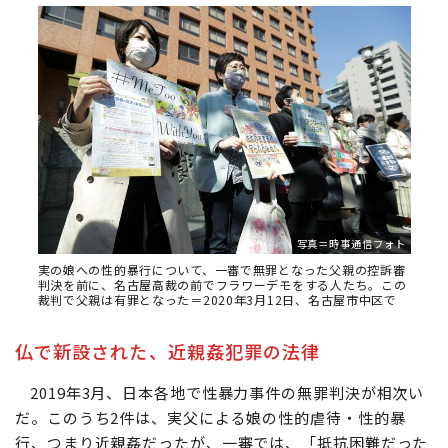
写真＝時事通信フォト
実の娘への性的暴行について、一審で無罪となった父親の控訴審
判決を前に、名古屋高裁の前でフラワーデモをする人たち。この
裁判で父親は有罪となった＝2020年3月12日、名古屋市中区で
仏で新設された、近親姦犯罪の法律
2019年3月、日本各地で性暴力事件の無罪判決が相次い
だ。このうち2件は、実父による娘の性的虐待・性的暴
行、つまり近親姦だったが、一審では、「抵抗困難だった