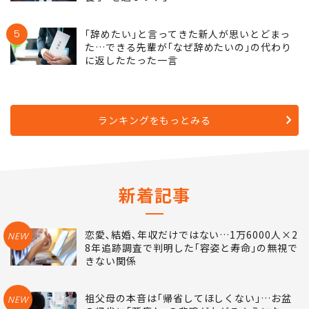
5
｢辞めたい｣と言ってきた新人が思いとどまっ
た…できる先輩が｢なぜ辞めたいの｣の代わり
に返したたった一言
ランキングをもっとみる
新着記事
恋愛､結婚､年収だけではない…1万6000人×2
NEW
8年追跡調査で判明した｢容姿と寿命｣の無視で
きない関係
祖父母の本音は｢帰省してほしくない｣…お盆
NEW