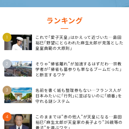
ランキング
1
これで｢愛子天皇｣はかえって近づいた…島田
裕巳｢野望にとらわれた麻生太郎が見落とした
皇室典範の大原則｣
2
そりゃ"帰省離れ"が加速するはずだわ…宗教
学者が｢帰省も墓参りも単なるブームだった｣
と断言するワケ
3
名前を書く紙も整理券もない…フランス人が
日本みたいに｢行列｣に並ばないのに｢順番｣を
守れる謎システム
4
このままでは"赤の他人"が天皇になる…島田
裕巳｢麻生太郎が天皇家の長子より"36親等の
養子"を選ぶワケ｣