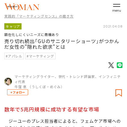
menu
実践的「マーケティングセンス」の磨き方
キャリア
2021.04.08
顕在化しにくいニーズに商機あり
売り切れ続出｢GUのサニタリーショーツ｣がつかん
だ女性の"隠れた欲求"とは
#アパレル
#マーケティング
マーケティングライター、世代・トレンド評論家、インフィニテ
ィ代表
牛窪 恵 （うしくぼ・めぐみ）
+フォロー
数年で5兆円規模に成功する有望な市場
ジーユーのプレス担当者によると、フェムケア市場への