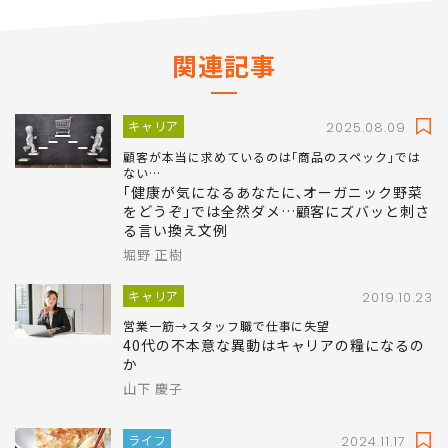
関連記事
キャリア
2025.08.09
顧客が本当に求めているのは｢商品のスペック｣では
ない…
｢健康が気になるあなたに､オーガニック野菜
をどうぞ｣では全然ダメ…顧客にズバッと刺さ
る言い換え文例
堀野 正樹
キャリア
2019.10.23
営業一筋→スタッフ職で仕事に失望
40代の不本意な異動はキャリアの糧になるの
か
山下 慶子
ライフ
2024.11.17