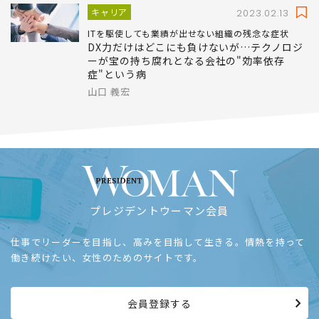
キャリア
2023.02.13
ITを駆使しても業績が出せない組織の残念な症状
DX力だけはどこにも負けないが…テクノロジ
ーが宝の持ち腐れとなる会社の"効率依存
症"という病
山口 義宏
プレジデントウーマン会員
仕事でリーダーを目指し、高みを目指して生きる。情熱を持って
働き続けたい、女性のためのサイトです。
会員登録する