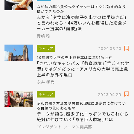
なぜ味の素冷食公式ツイッターはすぐに効果的な投
稿ができたのか
夫から｢夕食に冷凍餃子を出すのは手抜きだ｣
と言われたら…44万いいねを獲得した冷食メ
ーカー提案の｢論破｣法
青嶋 稔
キャリア
2024.03.20
10年間で大学の売上成長率は毎年34％上昇
｢きれいなキャンパス｣｢教育環境｣｢手ごろな学
費｣ではダメだった…アメリカの大学で売上急
上昇の意外な理由
永井 孝尚
キャリア
2023.04.29
昭和的働き方企業や男性管理職に決定的に欠けてい
る目線の先にあるもの
データが語る､超少子化ニッポンでもこれから
絶対に伸びていく｢ある巨大市場｣とは
プレジデント ウーマン編集部