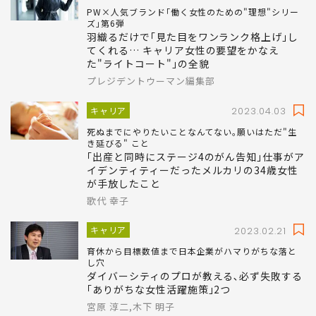
PW×人気ブランド｢働く女性のための"理想"シリー
ズ｣第6弾
羽織るだけで｢見た目をワンランク格上げ｣し
てくれる… キャリア女性の要望をかなえ
た"ライトコート"｣の全貌
プレジデントウーマン編集部
キャリア
2023.04.03
死ぬまでにやりたいことなんてない｡願いはただ"生
き延びる" こと
｢出産と同時にステージ4のがん告知｣仕事がア
イデンティティーだったメルカリの34歳女性
が手放したこと
歌代 幸子
キャリア
2023.02.21
育休から目標数値まで日本企業がハマりがちな落と
し穴
ダイバーシティのプロが教える､必ず失敗する
｢ありがちな女性活躍施策｣2つ
宮原 淳二,木下 明子