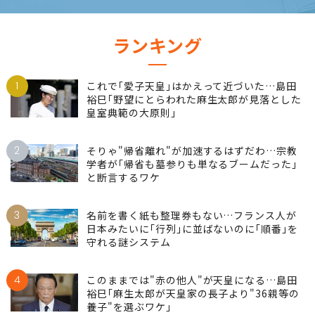
ランキング
1
これで｢愛子天皇｣はかえって近づいた…島田
裕巳｢野望にとらわれた麻生太郎が見落とした
皇室典範の大原則｣
2
そりゃ"帰省離れ"が加速するはずだわ…宗教
学者が｢帰省も墓参りも単なるブームだった｣
と断言するワケ
3
名前を書く紙も整理券もない…フランス人が
日本みたいに｢行列｣に並ばないのに｢順番｣を
守れる謎システム
4
このままでは"赤の他人"が天皇になる…島田
裕巳｢麻生太郎が天皇家の長子より"36親等の
養子"を選ぶワケ｣