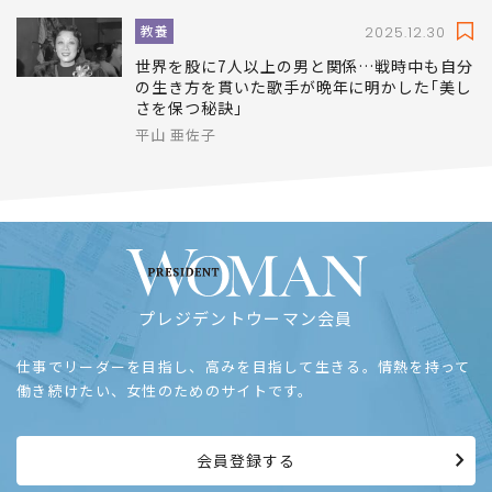
教養
2025.12.30
世界を股に7人以上の男と関係…戦時中も自分
の生き方を貫いた歌手が晩年に明かした｢美し
さを保つ秘訣｣
平山 亜佐子
プレジデントウーマン会員
仕事でリーダーを目指し、高みを目指して生きる。情熱を持って
働き続けたい、女性のためのサイトです。
会員登録する