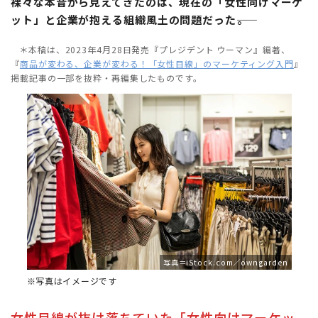
裸々な本音から見えてきたのは、現在の「女性向けマーケ
ット」と企業が抱える組織風土の問題だった――。
＊本稿は、2023年4月28日発売『プレジデント ウーマン』編著、
『
商品が変わる、企業が変わる！「女性目線」のマーケティング入門
』
掲載記事の一部を抜粋・再編集したものです。
写真＝iStock.com／owngarden
※写真はイメージです
女性目線が抜け落ちていた「女性向けマーケッ