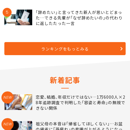
5
｢辞めたい｣と言ってきた新人が思いとどまっ
た…できる先輩が｢なぜ辞めたいの｣の代わり
に返したたった一言
ランキングをもっとみる
新着記事
恋愛､結婚､年収だけではない…1万6000人×2
NEW
8年追跡調査で判明した｢容姿と寿命｣の無視で
きない関係
祖父母の本音は｢帰省してほしくない｣…お盆
NEW
の帰省に｢孫疲れ｣の悲鳴が上がるようになっ