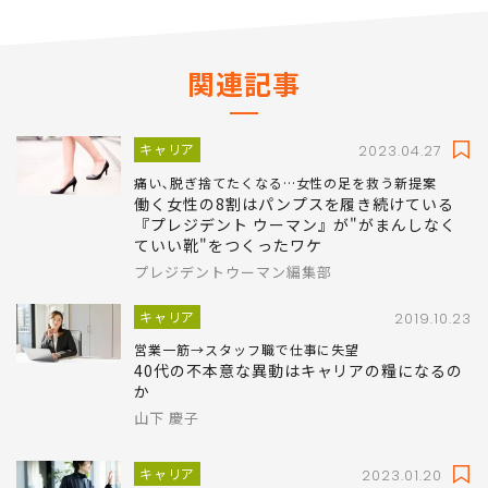
関連記事
キャリア
2023.04.27
痛い､脱ぎ捨てたくなる…女性の足を救う新提案
働く女性の8割はパンプスを履き続けている
『プレジデント ウーマン』が"がまんしなく
ていい靴"をつくったワケ
プレジデントウーマン編集部
キャリア
2019.10.23
営業一筋→スタッフ職で仕事に失望
40代の不本意な異動はキャリアの糧になるの
か
山下 慶子
キャリア
2023.01.20