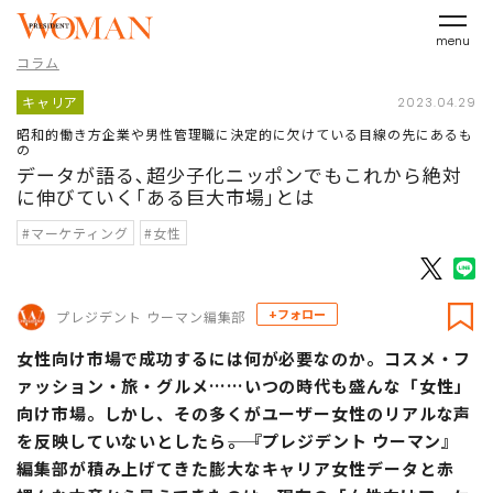
menu
コラム
キャリア
2023.04.29
昭和的働き方企業や男性管理職に決定的に欠けている目線の先にあるも
の
データが語る､超少子化ニッポンでもこれから絶対
に伸びていく｢ある巨大市場｣とは
#マーケティング
#女性
+フォロー
プレジデント ウーマン編集部
女性向け市場で成功するには何が必要なのか。コスメ・フ
ァッション・旅・グルメ……いつの時代も盛んな「女性」
向け市場。しかし、その多くがユーザー女性のリアルな声
を反映していないとしたら――。『プレジデント ウーマン』
編集部が積み上げてきた膨大なキャリア女性データと赤