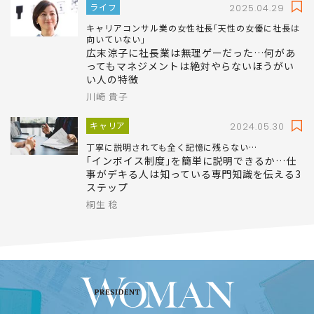
ライフ
2025.04.29
キャリアコンサル業の女性社長｢天性の女優に社長は
向いていない｣
広末涼子に社長業は無理ゲーだった…何があ
ってもマネジメントは絶対やらないほうがい
い人の特徴
川崎 貴子
キャリア
2024.05.30
丁寧に説明されても全く記憶に残らない…
｢インボイス制度｣を簡単に説明できるか…仕
事がデキる人は知っている専門知識を伝える3
ステップ
桐生 稔