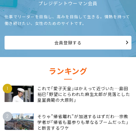
プレジデントウーマン会員
仕事でリーダーを目指し、高みを目指して生きる。情熱を持って
働き続けたい、女性のためのサイトです。
会員登録する
ランキング
1
これで｢愛子天皇｣はかえって近づいた…島田
裕巳｢野望にとらわれた麻生太郎が見落とした
皇室典範の大原則｣
2
そりゃ"帰省離れ"が加速するはずだわ…宗教
学者が｢帰省も墓参りも単なるブームだった｣
と断言するワケ