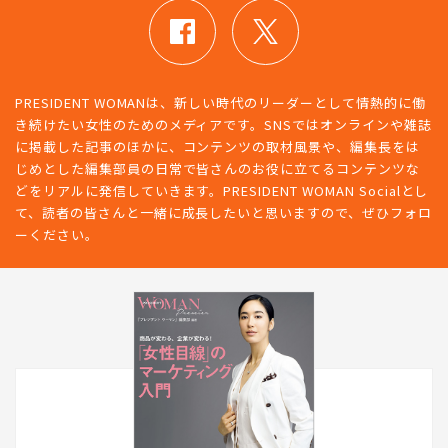
PRESIDENT WOMANは、新しい時代のリーダーとして情熱的に働
き続けたい女性のためのメディアです。SNSではオンラインや雑誌
に掲載した記事のほかに、コンテンツの取材風景や、編集長をは
じめとした編集部員の日常で皆さんのお役に立てるコンテンツな
どをリアルに発信していきます。PRESIDENT WOMAN Socialとし
て、読者の皆さんと一緒に成長したいと思いますので、ぜひフォロ
ーください。