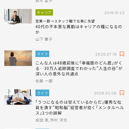
鈴木 愛子
キャリア
2019.10.23
営業一筋→スタッフ職で仕事に失望
40代の不本意な異動はキャリアの糧になるの
か
山下 慶子
ライフ
2026.07.19
こんな人は48歳前後に｢幸福度のどん底｣がく
る…30万人追跡調査でわかった"人生の谷"が
深い人の意外な共通点
佐藤 一磨
ライフ
2026.02.08
｢うつになるのは甘えているからだ｣優秀な社
員を潰す"昭和脳"経営者が抱く｢メンタルヘル
ス｣3つの誤解
成田 恵,市村 洋文