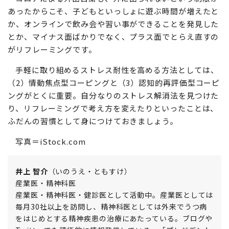
あったからこそ、子どもといっしょに遊ぶ時間が増えたと
か、オンラインで飲み会や習い事ができることを発見した
とか、マイナス面ばかりでなく、プラス面でとらえ直すの
がリフレーミングです。
手軽に取り組めるストレス耐性を高める方法としては、
（2）情動焦点型コーピングと（3）認知的再評価型コーピ
ングがとくに重要。自分なりのストレス解消法を見つけた
り、リフレーミングで考え方を変えたりといったことは、
ふだんの習慣として身につけておきましょう。
写真＝iStock.com
井上 智介
（いのうえ・ともすけ）
産業医・精神科医
産業医・精神科医・健診医として活動中。産業医としては
毎月30社以上を訪問し、精神科医としては外来でうつ病
をはじめとする精神疾患の治療にあたっている。ブログや