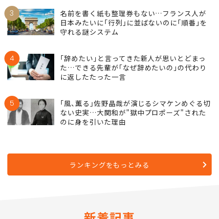
3
名前を書く紙も整理券もない…フランス人が
日本みたいに｢行列｣に並ばないのに｢順番｣を
守れる謎システム
4
｢辞めたい｣と言ってきた新人が思いとどまっ
た…できる先輩が｢なぜ辞めたいの｣の代わり
に返したたった一言
5
｢風､薫る｣佐野晶哉が演じるシマケンめぐる切
ない史実…大関和が"獄中プロポーズ"された
のに身を引いた理由
ランキングをもっとみる
新着記事