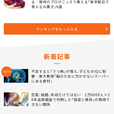
る…接待のプロがこっそり教える｢東京駅近で
買えるお菓子｣6選
ランキングをもっとみる
新着記事
不足すると｢うつ病｣が増え､子どものIQに影
NEW
響…東大教授｢脳のために欠かせないスーパー
にある食材｣
恋愛､結婚､年収だけではない…1万6000人×2
8年追跡調査で判明した｢容姿と寿命｣の無視で
きない関係