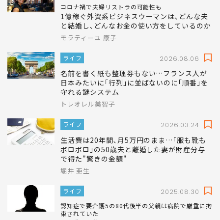
コロナ禍で夫婦リストラの可能性も
1億稼ぐ外資系ビジネスウーマンは､どんな夫
と結婚し､どんなお金の使い方をしているのか
モラティーユ 康子
ライフ
2026.08.06
名前を書く紙も整理券もない…フランス人が
日本みたいに｢行列｣に並ばないのに｢順番｣を
守れる謎システム
トレオレル美智子
ライフ
2026.03.24
生活費は20年間､月5万円のまま…｢服も靴も
ボロボロ｣の50歳夫と離婚した妻が財産分与
で得た"驚きの金額"
堀井 亜生
ライフ
2025.08.30
認知症で要介護5の80代後半の父親は病院で厳重に拘
束されていた