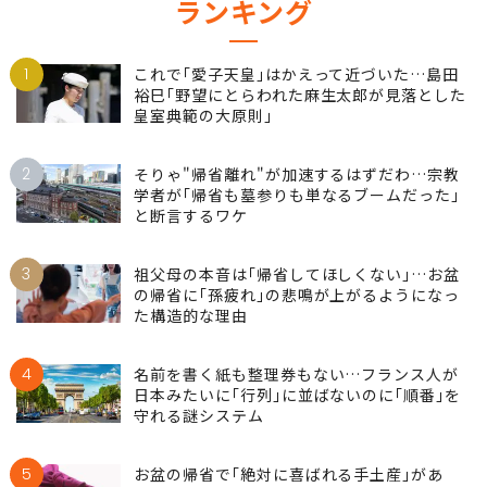
ランキング
1
これで｢愛子天皇｣はかえって近づいた…島田
裕巳｢野望にとらわれた麻生太郎が見落とした
皇室典範の大原則｣
2
そりゃ"帰省離れ"が加速するはずだわ…宗教
学者が｢帰省も墓参りも単なるブームだった｣
と断言するワケ
3
祖父母の本音は｢帰省してほしくない｣…お盆
の帰省に｢孫疲れ｣の悲鳴が上がるようになっ
た構造的な理由
4
名前を書く紙も整理券もない…フランス人が
日本みたいに｢行列｣に並ばないのに｢順番｣を
守れる謎システム
5
お盆の帰省で｢絶対に喜ばれる手土産｣があ