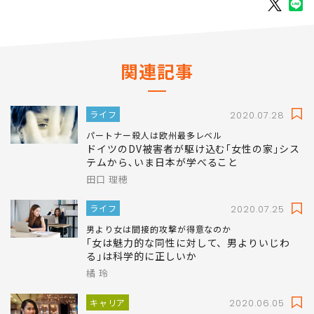
関連記事
ライフ
2020.07.28
パートナー殺人は欧州最多レベル
ドイツのDV被害者が駆け込む｢女性の家｣シス
テムから､いま日本が学べること
田口 理穂
ライフ
2020.07.25
男より女は間接的攻撃が得意なのか
｢女は魅力的な同性に対して、男よりいじわ
る｣は科学的に正しいか
橘 玲
キャリア
2020.06.05