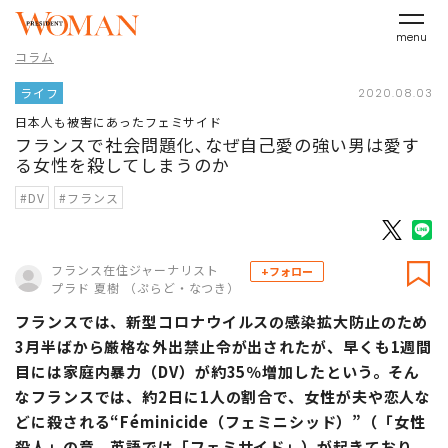
menu
コラム
ライフ
2020.08.03
日本人も被害にあったフェミサイド
フランスで社会問題化､なぜ自己愛の強い男は愛す
る女性を殺してしまうのか
#DV
#フランス
フランス在住ジャーナリスト
+フォロー
プラド 夏樹 （ぷらど・なつき）
フランスでは、新型コロナウイルスの感染拡大防止のため
3月半ばから厳格な外出禁止令が出されたが、早くも1週間
目には家庭内暴力（DV）が約35％増加したという。そん
なフランスでは、約2日に1人の割合で、女性が夫や恋人な
どに殺される“Féminicide（フェミニシッド）”（「女性
殺人」の意、英語では「フェミサイド」）が起きており、