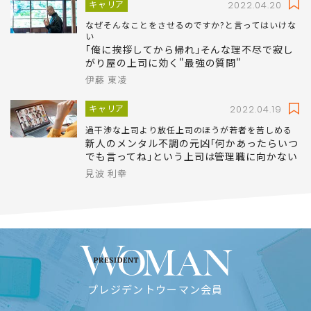
キャリア
2022.04.20
なぜそんなことをさせるのですか?と言ってはいけな
い
｢俺に挨拶してから帰れ｣そんな理不尽で寂し
がり屋の上司に効く"最強の質問"
伊藤 東凌
キャリア
2022.04.19
過干渉な上司より放任上司のほうが若者を苦しめる
新人のメンタル不調の元凶｢何かあったらいつ
でも言ってね｣という上司は管理職に向かない
見波 利幸
プレジデントウーマン会員