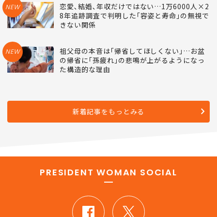
恋愛､結婚､年収だけではない…1万6000人×2
NEW
8年追跡調査で判明した｢容姿と寿命｣の無視で
きない関係
祖父母の本音は｢帰省してほしくない｣…お盆
NEW
の帰省に｢孫疲れ｣の悲鳴が上がるようになっ
た構造的な理由
新着記事をもっとみる
PRESIDENT WOMAN SOCIAL