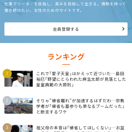
仕事でリーダーを目指し、高みを目指して生きる。情熱を持って
働き続けたい、女性のためのサイトです。
会員登録する
ランキング
1
これで｢愛子天皇｣はかえって近づいた…島田
裕巳｢野望にとらわれた麻生太郎が見落とした
皇室典範の大原則｣
2
そりゃ"帰省離れ"が加速するはずだわ…宗教
学者が｢帰省も墓参りも単なるブームだった｣
と断言するワケ
3
祖父母の本音は｢帰省してほしくない｣…お盆