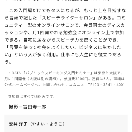
この入門編だけでもタメになるが、もっと上を目指すな
ら冒頭で記した「スピーチライターサロン」がある。コミ
ュニティー型のオンラインサロンで、会員同士のディスカ
ッションや、月1回開かれる勉強会にオンライン上で参加
できる。自宅に居ながらスピーチ力を磨くことができ、
「言葉を使って社会をよくしたい、ビジネスに生かした
い」という人が多く利用。仕事にも人生にも役立つだろ
う。
・DATA 「パブリックスピーキング入門セミナー」は東京と大阪で、
月に1回開催（大阪は別の講師）。参加費3800円。定員は5人。詳細は
公式ホームページへ。お問い合わせ：コムニス TEL03‐3341‐4001
参加費はすべて税込みです。
撮影＝冨田寿一郎
安井 洋子
（やすい・ようこ）