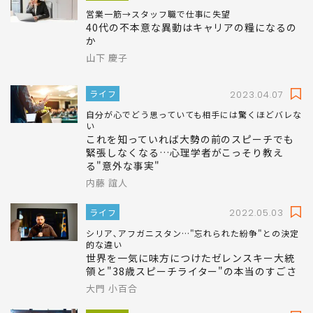
営業一筋→スタッフ職で仕事に失望
40代の不本意な異動はキャリアの糧になるの
か
山下 慶子
ライフ
2023.04.07
自分が心でどう思っていても相手には驚くほどバレな
い
これを知っていれば大勢の前のスピーチでも
緊張しなくなる…心理学者がこっそり教え
る"意外な事実"
内藤 誼人
ライフ
2022.05.03
シリア､アフガニスタン…"忘れられた紛争"との決定
的な違い
世界を一気に味方につけたゼレンスキー大統
領と"38歳スピーチライター"の本当のすごさ
大門 小百合