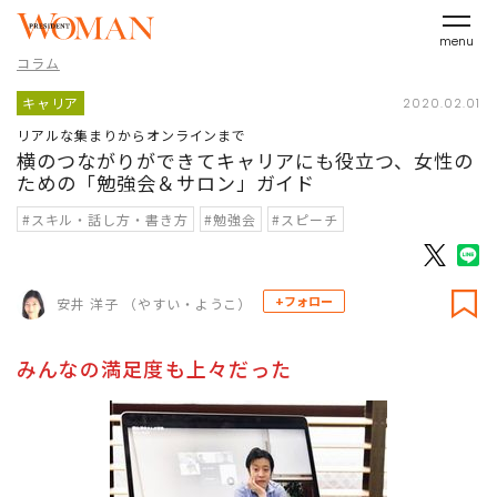
menu
コラム
キャリア
2020.02.01
リアルな集まりからオンラインまで
横のつながりができてキャリアにも役立つ、女性の
ための「勉強会＆サロン」ガイド
#スキル・話し方・書き方
#勉強会
#スピーチ
+フォロー
安井 洋子 （やすい・ようこ）
みんなの満足度も上々だった