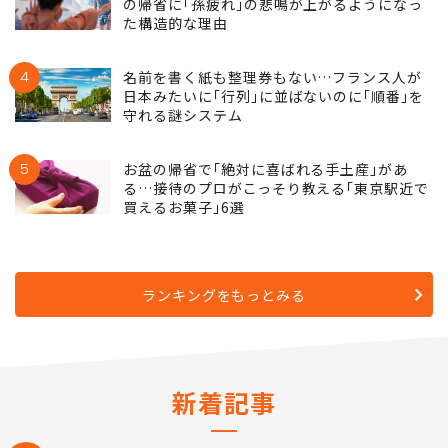
の帰省に｢孫疲れ｣の悲鳴が上がるようになっ
た構造的な理由
4
名前を書く紙も整理券もない…フランス人が
日本みたいに｢行列｣に並ばないのに｢順番｣を
守れる謎システム
5
お盆の帰省で｢絶対に喜ばれる手土産｣があ
る…接待のプロがこっそり教える｢東京駅近で
買えるお菓子｣6選
ランキングをもっとみる
新着記事