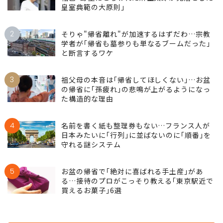
皇室典範の大原則｣
2
そりゃ"帰省離れ"が加速するはずだわ…宗教
学者が｢帰省も墓参りも単なるブームだった｣
と断言するワケ
3
祖父母の本音は｢帰省してほしくない｣…お盆
の帰省に｢孫疲れ｣の悲鳴が上がるようになっ
た構造的な理由
4
名前を書く紙も整理券もない…フランス人が
日本みたいに｢行列｣に並ばないのに｢順番｣を
守れる謎システム
5
お盆の帰省で｢絶対に喜ばれる手土産｣があ
る…接待のプロがこっそり教える｢東京駅近で
買えるお菓子｣6選