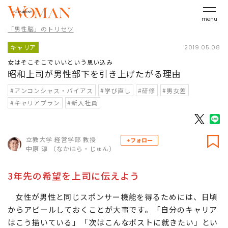
menu
「男性脳」のトリセツ
キャリア
2019.05.08
女はそこそこでいいという思い込み
昭和上司が男性部下を引き上げたがる理由
#アンコンシャス・バイアス
#学び直し
#研修
#男女差
#キャリアプラン
#新入社員
立教大学 経営学部 教授
+フォロー
中原 淳 （なかはら・じゅん）
3年先の希望を上司に伝えよう
女性が男性と同じスポンサー機能を得るためには、日頃
からアピールしておくことが大事です。「自分のキャリア
はこう描いている」「次はこんなポストに就きたい」とい