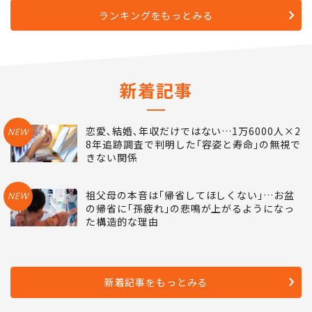
ランキングをもっとみる
新着記事
恋愛､結婚､年収だけではない…1万6000人×2
NEW
8年追跡調査で判明した｢容姿と寿命｣の無視で
きない関係
祖父母の本音は｢帰省してほしくない｣…お盆
NEW
の帰省に｢孫疲れ｣の悲鳴が上がるようになっ
た構造的な理由
新着記事をもっとみる