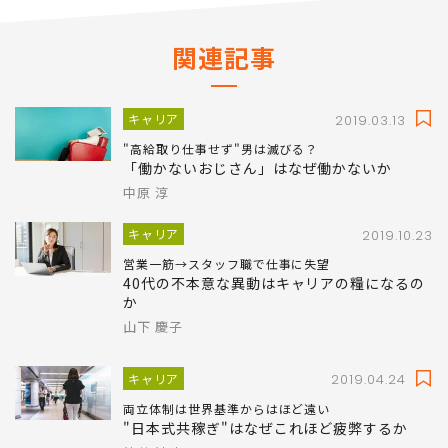
関連記事
キャリア
2019.03.13
"高給取り仕事せず"男は滅びる？
「働かないおじさん」はなぜ働かないか
中原 淳
キャリア
2019.10.23
営業一筋→スタッフ職で仕事に失望
40代の不本意な異動はキャリアの糧になるの
か
山下 慶子
キャリア
2019.04.24
両立体制は世界基準からはほど遠い
"日本式共稼ぎ"はなぜこれほど疲弊するか