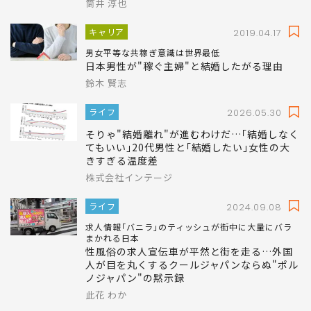
筒井 淳也
キャリア
2019.04.17
男女平等な共稼ぎ意識は世界最低
日本男性が"稼ぐ主婦"と結婚したがる理由
鈴木 賢志
ライフ
2026.05.30
そりゃ"結婚離れ"が進むわけだ…｢結婚しなく
てもいい｣20代男性と｢結婚したい｣女性の大
きすぎる温度差
株式会社インテージ
ライフ
2024.09.08
求人情報｢バニラ｣のティッシュが街中に大量にバラ
まかれる日本
性風俗の求人宣伝車が平然と街を走る…外国
人が目を丸くするクールジャパンならぬ"ポル
ノジャパン"の黙示録
此花 わか