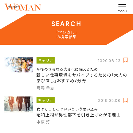
menu
SEARCH
「学び直し」
の検索結果
キャリア
2020.06.23
今後のさらなる大変化に備えるため
新しい仕事環境をサバイブするための｢大人の
学び直し｣おすすめ7分野
鳥潟 幸志
キャリア
2019.05.08
女はそこそこでいいという思い込み
昭和上司が男性部下を引き上げたがる理由
中原 淳