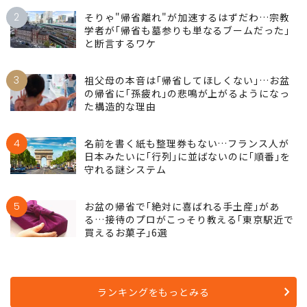
2
そりゃ"帰省離れ"が加速するはずだわ…宗教
学者が｢帰省も墓参りも単なるブームだった｣
と断言するワケ
3
祖父母の本音は｢帰省してほしくない｣…お盆
の帰省に｢孫疲れ｣の悲鳴が上がるようになっ
た構造的な理由
4
名前を書く紙も整理券もない…フランス人が
日本みたいに｢行列｣に並ばないのに｢順番｣を
守れる謎システム
5
お盆の帰省で｢絶対に喜ばれる手土産｣があ
る…接待のプロがこっそり教える｢東京駅近で
買えるお菓子｣6選
ランキングをもっとみる