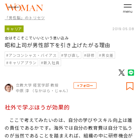
menu
「男性脳」のトリセツ
キャリア
2019.05.08
女はそこそこでいいという思い込み
昭和上司が男性部下を引き上げたがる理由
#アンコンシャス・バイアス
#学び直し
#研修
#男女差
#キャリアプラン
#新入社員
立教大学 経営学部 教授
+フォロー
中原 淳 （なかはら・じゅん）
社外で学ぶほうが効果的
ここで考えてみたいのは、自分の学びやスキル向上は誰
の責任であるかです。海外では自分の教育費は自分で払う
のが当然であることを踏まえれば、組織の中に研修機会が