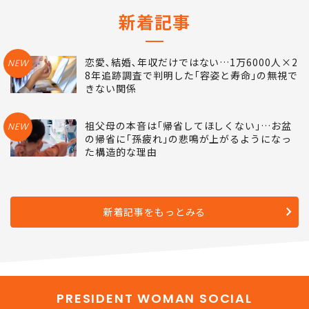
新着記事
恋愛､結婚､年収だけではない…1万6000人×2
NEW
8年追跡調査で判明した｢容姿と寿命｣の無視で
きない関係
祖父母の本音は｢帰省してほしくない｣…お盆
NEW
の帰省に｢孫疲れ｣の悲鳴が上がるようになっ
た構造的な理由
新着記事をもっとみる
PRESIDENT WOMAN SOCIAL