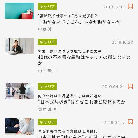
キャリア
2019.03.13
"高給取り仕事せず"男は滅びる？
「働かないおじさん」はなぜ働かないか
中原 淳
キャリア
2019.10.23
営業一筋→スタッフ職で仕事に失望
40代の不本意な異動はキャリアの糧になるの
か
山下 慶子
キャリア
2019.04.24
両立体制は世界基準からはほど遠い
"日本式共稼ぎ"はなぜこれほど疲弊するか
筒井 淳也
キャリア
2019.04.17
男女平等な共稼ぎ意識は世界最低
日本男性が"稼ぐ主婦"と結婚したがる理由