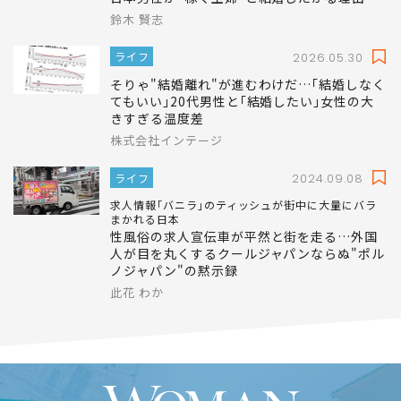
鈴木 賢志
ライフ
2026.05.30
そりゃ"結婚離れ"が進むわけだ…｢結婚しなく
てもいい｣20代男性と｢結婚したい｣女性の大
きすぎる温度差
株式会社インテージ
ライフ
2024.09.08
求人情報｢バニラ｣のティッシュが街中に大量にバラ
まかれる日本
性風俗の求人宣伝車が平然と街を走る…外国
人が目を丸くするクールジャパンならぬ"ポル
ノジャパン"の黙示録
此花 わか