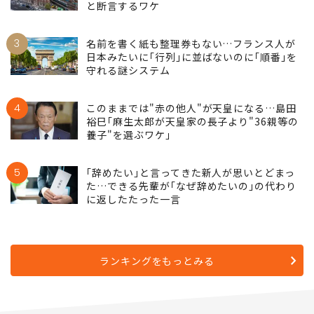
と断言するワケ
3
名前を書く紙も整理券もない…フランス人が
日本みたいに｢行列｣に並ばないのに｢順番｣を
守れる謎システム
4
このままでは"赤の他人"が天皇になる…島田
裕巳｢麻生太郎が天皇家の長子より"36親等の
養子"を選ぶワケ｣
5
｢辞めたい｣と言ってきた新人が思いとどまっ
た…できる先輩が｢なぜ辞めたいの｣の代わり
に返したたった一言
ランキングをもっとみる