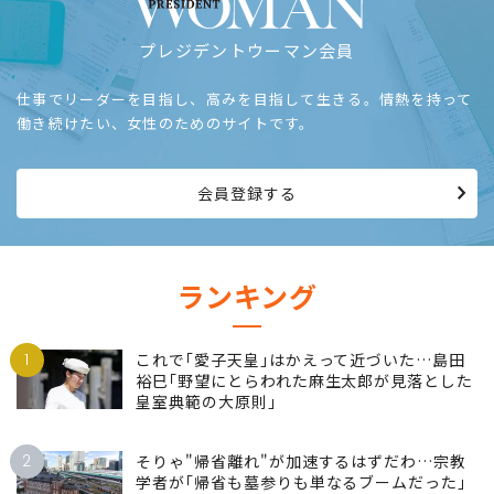
プレジデントウーマン会員
仕事でリーダーを目指し、高みを目指して生きる。情熱を持って
働き続けたい、女性のためのサイトです。
会員登録する
ランキング
1
これで｢愛子天皇｣はかえって近づいた…島田
裕巳｢野望にとらわれた麻生太郎が見落とした
皇室典範の大原則｣
2
そりゃ"帰省離れ"が加速するはずだわ…宗教
学者が｢帰省も墓参りも単なるブームだった｣