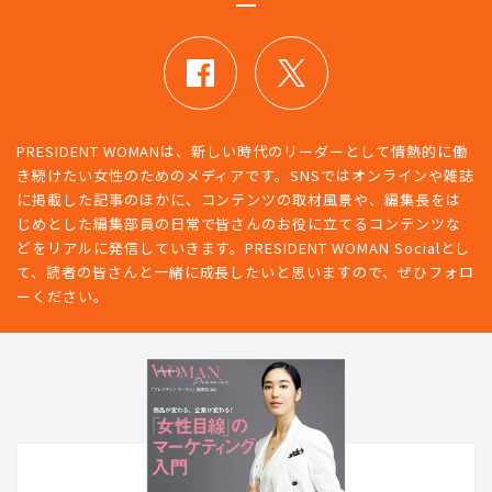
PRESIDENT WOMANは、新しい時代のリーダーとして情熱的に働
き続けたい女性のためのメディアです。SNSではオンラインや雑誌
に掲載した記事のほかに、コンテンツの取材風景や、編集長をは
じめとした編集部員の日常で皆さんのお役に立てるコンテンツな
どをリアルに発信していきます。PRESIDENT WOMAN Socialとし
て、読者の皆さんと一緒に成長したいと思いますので、ぜひフォロ
ーください。