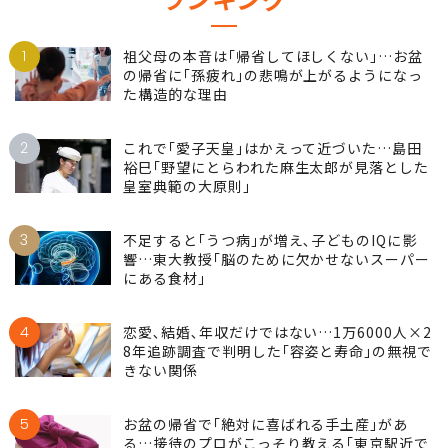
ランキング
1
祖父母の本音は｢帰省してほしくない｣…お盆
の帰省に｢孫疲れ｣の悲鳴が上がるようになっ
た構造的な理由
2
これで｢愛子天皇｣はかえって近づいた…島田
裕巳｢野望にとらわれた麻生太郎が見落とした
皇室典範の大原則｣
3
不足すると｢うつ病｣が増え､子どものIQに影
響…東大教授｢脳のために欠かせないスーパー
にある食材｣
4
恋愛､結婚､年収だけではない…1万6000人×2
8年追跡調査で判明した｢容姿と寿命｣の無視で
きない関係