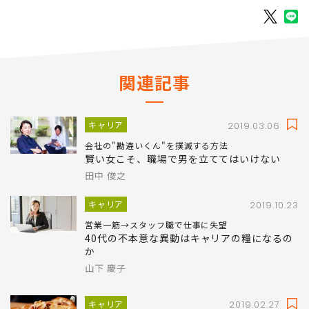
掲載： PRESIDENT WOMAN Online
関連記事
キャリア
2019.03.06
会社の"勘違いくん"を撲滅する方法
賢い女こそ、職場で男を立ててはいけない
田中 俊之
キャリア
2019.10.23
営業一筋→スタッフ職で仕事に失望
40代の不本意な異動はキャリアの糧になるの
か