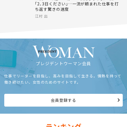
1時間でやっても1週間かけても仕事の成果はあまり
変わらない
三流は｢今週いっぱいで検討します｣､二流は
｢2､3日ください｣…一流が頼まれた仕事を打
ち返す驚きの速度
江村 出
プレジデントウーマン会員
仕事でリーダーを目指し、高みを目指して生きる。情熱を持って
働き続けたい、女性のためのサイトです。
会員登録する