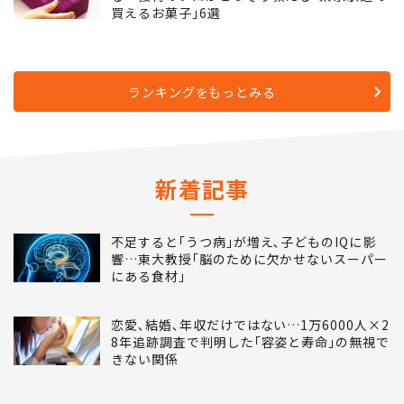
5
お盆の帰省で｢絶対に喜ばれる手土産｣があ
る…接待のプロがこっそり教える｢東京駅近で
買えるお菓子｣6選
ランキングをもっとみる
新着記事
不足すると｢うつ病｣が増え､子どものIQに影
響…東大教授｢脳のために欠かせないスーパー
にある食材｣
恋愛､結婚､年収だけではない…1万6000人×2
8年追跡調査で判明した｢容姿と寿命｣の無視で