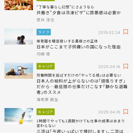
山下 慶子
キャリア
2019.02.27
“丁寧な暮らし幻想”にさようなら
共働き"夕食は冷凍ピザ"に罪悪感は必要か
筒井 淳也
ライフ
2019.02.24
保育園を騒音扱いする異様さの正体
日本がここまで子供嫌いの国になった理由
河崎 環
キャリア
2025.04.18
労働時間を延ばすだけの｢やってる感｣は必要ない
日本人の給料が上がらないのは｢頑張りすぎ｣
だから…最低限の仕事だけこなす｢静かな退職
者｣のススメ
海老原 嗣生
キャリア
2025.04.16