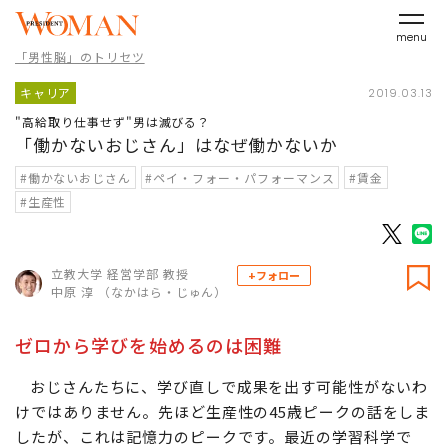
menu
「男性脳」のトリセツ
キャリア
2019.03.13
"高給取り仕事せず"男は滅びる？
「働かないおじさん」はなぜ働かないか
#働かないおじさん
#ペイ・フォー・パフォーマンス
#賃金
#生産性
立教大学 経営学部 教授
+フォロー
中原 淳 （なかはら・じゅん）
ゼロから学びを始めるのは困難
おじさんたちに、学び直しで成果を出す可能性がないわ
けではありません。先ほど生産性の45歳ピークの話をしま
したが、これは記憶力のピークです。最近の学習科学で