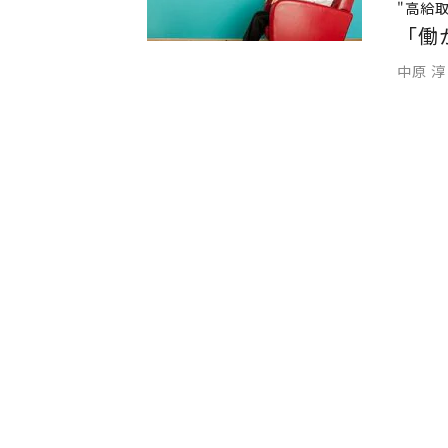
"高給
「働
中原 淳