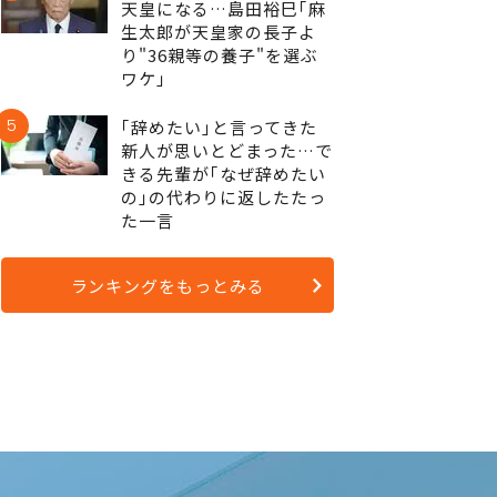
天皇になる…島田裕巳｢麻
生太郎が天皇家の長子よ
り"36親等の養子"を選ぶ
ワケ｣
5
｢辞めたい｣と言ってきた
新人が思いとどまった…で
きる先輩が｢なぜ辞めたい
の｣の代わりに返したたっ
た一言
ランキングをもっとみる