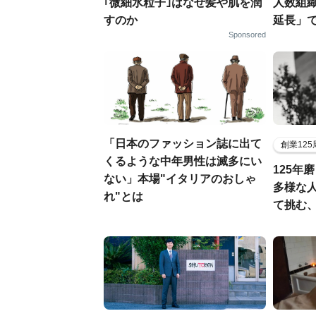
｢微細水粒子｣はなぜ髪や肌を潤
人数組
すのか
延長」で
Sponsored
「日本のファッション誌に出て
創業12
くるような中年男性は滅多にい
125年
ない」本場"イタリアのおしゃ
多様な
れ"とは
て挑む