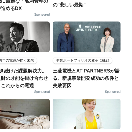
織に最適な「名刺管理の
の"悲しい最期"
進めるDX
Sponsored
5周年の電通が描く未来
事業ポートフォリオの変革に挑戦
磨き続けた課題解決力。
三菱電機とAT PARTNERSが語
人財の才能を掛け合わせ
る、新規事業開発成功の条件と
、これからの電通
失敗要因
Sponsored
Sponsored