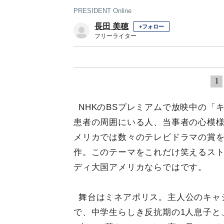
PRESIDENT Online
長田 美穂
+フォロー
フリーライター
1
NHKのBSプレミアムで放映中の「キ
患者の周囲にいる人、当事者の心模
メリカでは数々のテレビドラマの賞を
作。このテーマをこれだけ笑えるス
ディ大国アメリカならではです。
舞台はミネアポリス。主人公のキャ
で、中学生らしき反抗期の1人息子と