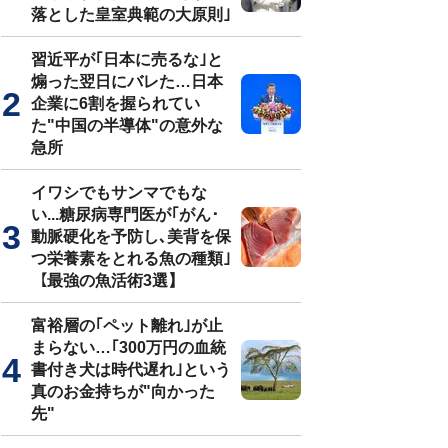
落とした皇室典範の大原則｣
習近平が｢日本に売るな｣と
煽った翌日にバレた…日本
企業に6割を握られてい
た"中国の半導体"の意外な
急所
イワシでもサンマでもな
い...糖尿病専門医が｢がん･
動脈硬化を予防し､美背を保
つ栄養素をとれる魚の種類｣
【最強の魚活術3選】
富裕層の｢ペット離れ｣が止
まらない…｢300万円の血統
書付き犬は時代遅れ｣という
真のお金持ちが"向かった
先"