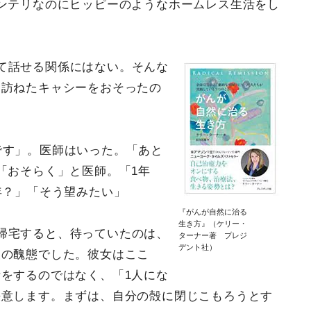
ンテリなのにヒッピーのようなホームレス生活をし
て話せる関係にはない。そんな
を訪ねたキャシーをおそったの
です」。医師はいった。「あと
「おそらく」と医師。「1年
年？」「そう望みたい」
『がんが自然に治る
生き方』（ケリー・
帰宅すると、待っていたのは、
ターナー著 プレジ
デント社）
夫の醜態でした。彼女はここ
をするのではなく、「1人にな
決意します。まずは、自分の殻に閉じこもろうとす