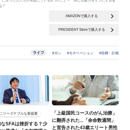
」に至った人たちが実践している9つのこと～ 自己治癒力をオンにする食
は？
AMAZONで購入する
PRESIDENT Storeで購入する
ライフ
#ガン
#モチベーション
#目標・計画
「上級国民コースのがん治療」
にリーズナブルな新提案
に翻弄された...「余命数週間」
なSFAは挫折する？少
と宣告された43歳エリート男性