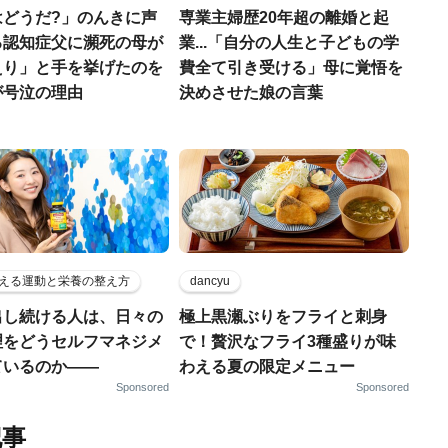
はどうだ?」のんきに声
専業主婦歴20年超の離婚と起
る認知症父に瀕死の母が
業...「自分の人生と子どもの学
えり」と手を挙げたのを
費全て引き受ける」母に覚悟を
が号泣の理由
決めさせた娘の言葉
える運動と栄養の整え方
dancyu
出し続ける人は、日々の
極上黒瀬ぶりをフライと刺身
理をどうセルフマネジメ
で！贅沢なフライ3種盛りが味
ているのか——
わえる夏の限定メニュー
Sponsored
Sponsored
記事