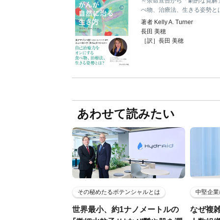
～余命宣告から「劇的な寛解
べ物、治療法、生きる姿勢と
著者
Kelly A. Turner
長田 美穂
［訳］長田 美穂
あわせて読みたい
その秘めたるポテンシャルとは
中堅企業
世界最小、約1ナノメートルの
なぜ複雑