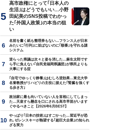
高市政権にとって｢日本人の
生活｣はどうでもいい…小野
田紀美のSNS投稿でわかっ
た｢外国人政策｣の本当の狙
い
名前を書く紙も整理券もない…フランス人が日本
みたいに｢行列｣に並ばないのに｢順番｣を守れる謎
システム
逆らった県議は次々と姿を消した…麻生太郎です
ら手に負えない｢自民党福岡県議団｣が県民よりも
大事にする掟
｢自宅でゆっくり静養｣はむしろ逆効果…東北大学
名誉教授がリハビリの主役に据えた｢腎臓を強くす
る歩き方｣
政治家に最も向いていない人を首相にしてしまっ
た…天皇すら懸念を口にされる高市早苗がいます
ぐやるべきこと【2026年6月BEST】
やっぱり｢日本の技術｣はすごかった…習近平が恐
れ､ゼレンスキーが熱望する｢超巨大企業｣の知られ
ざる実力