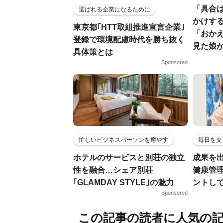
「具合
選ばれる企業になるために
かけす
東京都｢HTT取組推進宣言企業｣
「おか
登録で環境配慮時代を勝ち抜く
見た娘
具体策とは
Sponsored
忙しいビジネスパーソンを癒やす
毎日を支
ホテルのサービスと別荘の独立
成果を
性を融合…シェア別荘
健康管
｢GLAMDAY STYLE｣の魅力
ントし
Sponsored
この記事の読者に人気の