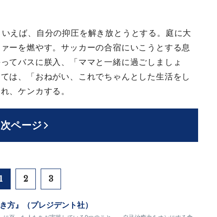
くいえば、自分の抑圧を解き放とうとする。庭に大
ファーを燃やす。サッカーの合宿にいこうとする息
持ってバスに朕入、「ママと一緒に過ごしましょ
えては、「おねがい、これでちゃんとした生活をし
られ、ケンカする。
次ページ
1
2
3
き方』（プレジデント社）