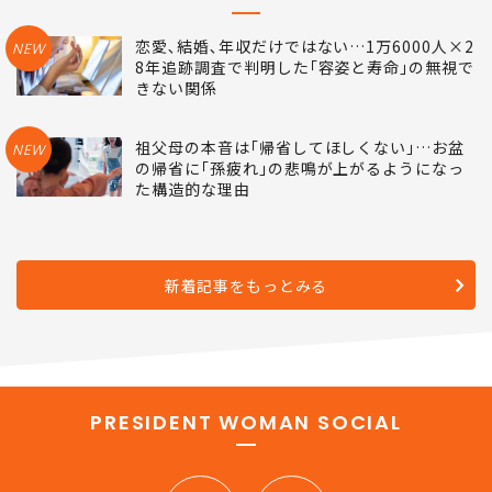
恋愛､結婚､年収だけではない…1万6000人×2
NEW
8年追跡調査で判明した｢容姿と寿命｣の無視で
きない関係
祖父母の本音は｢帰省してほしくない｣…お盆
NEW
の帰省に｢孫疲れ｣の悲鳴が上がるようになっ
た構造的な理由
新着記事をもっとみる
PRESIDENT WOMAN SOCIAL