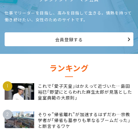
仕事でリーダーを目指し、高みを目指して生きる。情熱を持って
働き続けたい、女性のためのサイトです。
会員登録する
ランキング
1
これで｢愛子天皇｣はかえって近づいた…島田
裕巳｢野望にとらわれた麻生太郎が見落とした
皇室典範の大原則｣
2
そりゃ"帰省離れ"が加速するはずだわ…宗教
学者が｢帰省も墓参りも単なるブームだった｣
と断言するワケ