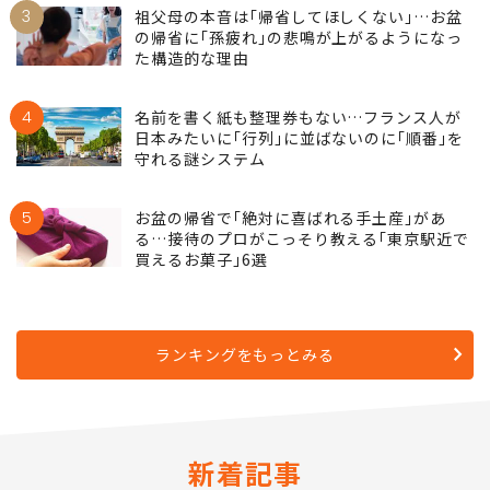
3
祖父母の本音は｢帰省してほしくない｣…お盆
の帰省に｢孫疲れ｣の悲鳴が上がるようになっ
た構造的な理由
4
名前を書く紙も整理券もない…フランス人が
日本みたいに｢行列｣に並ばないのに｢順番｣を
守れる謎システム
5
お盆の帰省で｢絶対に喜ばれる手土産｣があ
る…接待のプロがこっそり教える｢東京駅近で
買えるお菓子｣6選
ランキングをもっとみる
新着記事