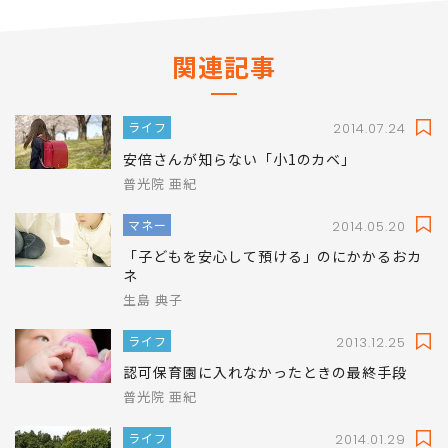
関連記事
ライフ
2014.07.24
安倍さんが知らない「小1のカベ」
普光院 亜紀
マネー
2014.05.20
「子どもを安心して預ける」のにかかるおカ
ネ
生島 典子
ライフ
2013.12.25
認可保育園に入れなかったときの最終手段
普光院 亜紀
ライフ
2014.01.29