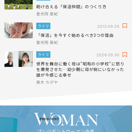
助け合える「保活仲間」のつくり方
普光院 亜紀
ライフ
2013.09.26
「保活」を今すぐ始めるべき3つの理由
普光院 亜紀
ライフ
2026.05.30
世界を舞台に働く母は"昭和の小学校"に怒り
を爆発させた…幼少期に母が側にいなかった
娘が今感じる幸せ
美木 ちがや
プレジデントウーマン会員