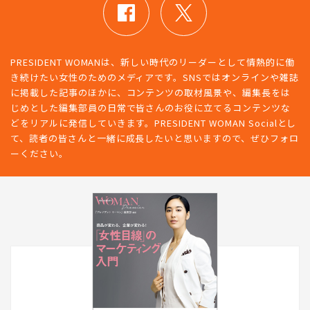
PRESIDENT WOMANは、新しい時代のリーダーとして情熱的に働
き続けたい女性のためのメディアです。SNSではオンラインや雑誌
に掲載した記事のほかに、コンテンツの取材風景や、編集長をは
じめとした編集部員の日常で皆さんのお役に立てるコンテンツな
どをリアルに発信していきます。PRESIDENT WOMAN Socialとし
て、読者の皆さんと一緒に成長したいと思いますので、ぜひフォロ
ーください。