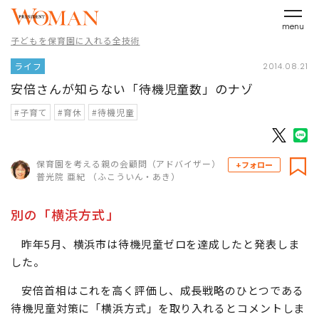
menu
子どもを保育園に入れる全技術
ライフ
2014.08.21
安倍さんが知らない「待機児童数」のナゾ
#子育て
#育休
#待機児童
保育園を考える親の会顧問（アドバイザー）
+フォロー
普光院 亜紀 （ふこういん・あき）
別の「横浜方式」
昨年5月、横浜市は待機児童ゼロを達成したと発表しま
した。
安倍首相はこれを高く評価し、成長戦略のひとつである
待機児童対策に「横浜方式」を取り入れるとコメントしま