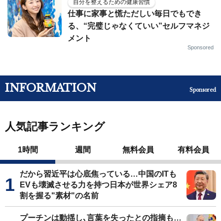
自分を整えるための健康習慣
仕事に家事と慌ただしい毎日でもでき
る、“完璧じゃなくていい”セルフマネジ
メント
Sponsored
INFORMATION
Sponsored
人気記事ランキング
1時間
週間
無料会員
有料会員
だから習近平は心底焦っている…中国のITも
EVも壊滅させる力を持つ日本が世界シェア8
割を握る"素材"の名前
プーチンは動揺し､言葉を失ったとの指摘も…