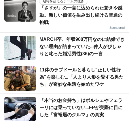
期待を超えるチームの強さ
「さすが」の一言に込められた驚きや感
動。新しい価値を生み出し続ける電通の
挑戦
Sponsored
MARCH卒、年収900万円なのに結婚でき
ない理由が詰まっていた...仲人がぴしゃ
りと叱った婚活男性(36)の一言
11体のラブドールと暮らし"正しい性行
為"を楽しむ...「人より人形を愛する男た
ち」が奇妙な生活を始めたワケ
「本当のお金持ち」はポルシェやフェラ
ーリには乗っていない...FPが実際に目に
した「富裕層のクルマ」の真実