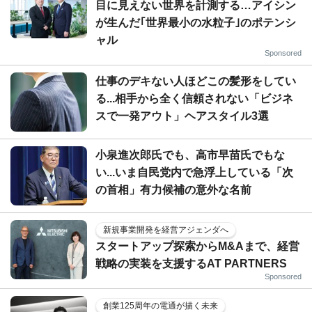
目に見えない世界を計測する…アイシン
が生んだ｢世界最小の水粒子｣のポテンシ
ャル
Sponsored
仕事のデキない人ほどこの髪形をしてい
る...相手から全く信頼されない「ビジネ
スで一発アウト」ヘアスタイル3選
小泉進次郎氏でも、高市早苗氏でもな
い...いま自民党内で急浮上している「次
の首相」有力候補の意外な名前
新規事業開発を経営アジェンダへ
スタートアップ探索からM&Aまで、経営
戦略の実装を支援するAT PARTNERS
Sponsored
創業125周年の電通が描く未来