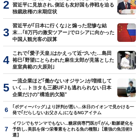
習近平に見放され､側近も友好国も停戦を迫る
独裁政権の末期症状
習近平が｢日本に行くな｣と煽った悲惨な結
末…｢8万円の激安ツアー｣でロシアに向かった
中国人観光客の誤算
これで｢愛子天皇｣はかえって近づいた…島田
裕巳｢野望にとらわれた麻生太郎が見落とした
皇室典範の大原則｣
一流企業ほど｢働かないオジサン｣が増殖して
いく…トヨタも三菱UFJも逃れられない日本
企業だけの"構造的欠陥"
｢ボディーバッグ｣より評判が悪い…休日のイオンで見かける一
発で｢だらしないお父さん｣になるNGアイテム
イワシでもサンマでもない...糖尿病専門医が｢がん･動脈硬化を
予防し､美肌を保つ栄養素をとれる魚の種類｣【最強の魚活術3
選】