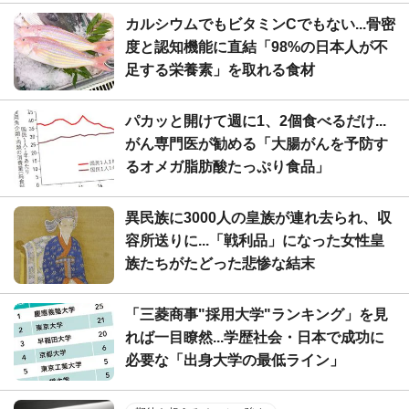
カルシウムでもビタミンCでもない...骨密
度と認知機能に直結「98%の日本人が不
足する栄養素」を取れる食材
パカッと開けて週に1、2個食べるだけ...
がん専門医が勧める「大腸がんを予防す
るオメガ脂肪酸たっぷり食品」
異民族に3000人の皇族が連れ去られ、収
容所送りに...「戦利品」になった女性皇
族たちがたどった悲惨な結末
「三菱商事"採用大学"ランキング」を見
れば一目瞭然...学歴社会・日本で成功に
必要な「出身大学の最低ライン」