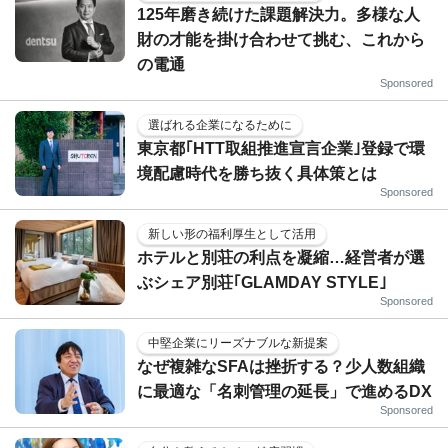
125年磨き続けた課題解決力。多様な人
財の才能を掛け合わせて挑む、これから
の電通
Sponsored
選ばれる企業になるために
東京都｢HTT取組推進宣言企業｣登録で環
境配慮時代を勝ち抜く具体策とは
Sponsored
新しい形の福利厚生として活用
ホテルと別荘の利点を凝縮…経営者が選
ぶシェア別荘｢GLAMDAY STYLE｣
Sponsored
中堅企業にリーズナブルな新提案
なぜ複雑なSFAは挫折する？少人数組織
に最適な「名刺管理の延長」で進めるDX
Sponsored