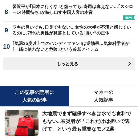
習近平が｢日本に行くな｣と煽っても､寿司は奪えない…｢スシロ
ー14時間待ち｣が映し出す中国人客の本音
ワキの臭いでも､口臭でもない…女性の大半が不潔と感じてい
るのに､75%の男性が見落としている"臭い"の正体
｢気温35度以上でのハンディファン｣は逆効果…気象科学者が
｢一緒に使わないと危険｣という冷却アイテム
もっと見る
この記事の読者に
マネーの
人気の記事
人気記事
大地震でまず確保すべきは水でも食料で
もない...被災者が「これだけは担いで逃
げて」という最も重要なモノ2選