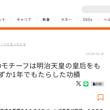
ント
キャリア
教養
マネー
SDGs
ヘ
チーフとなった人々
2026.05.15
生のモチーフは明治天皇の皇后をも
ずか1年でもたらした功績
印刷