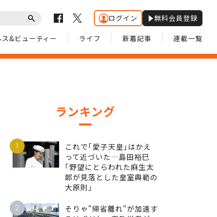
ログイン
無料会員登録
ルス&ビューティー
ライフ
新着記事
連載一覧
ランキング
1
これで｢愛子天皇｣はかえ
って近づいた…島田裕巳
｢野望にとらわれた麻生太
郎が見落とした皇室典範の
大原則｣
2
そりゃ"帰省離れ"が加速す