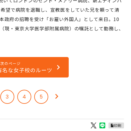
続いてロンドンのセント・メアリー病院、新エディンバ
らの希望で病院を退職し、宣教医をしていた兄を頼って清
、日本政府の招聘を受け「お雇い外国人」として来日。10
院（現・東京大学医学部附属病院）の嘱託として勤務し、
次のページ
有名な女子校のルーツ
3
4
5
印刷