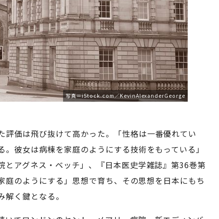
写真＝iStock.com／KevinAlexanderGeorge
た評価は飛び抜けて高かった。「性格は一番優れてい
る。彼女は病棟を家庭のようにする技術をもっている」
院とアグネス・ベッチ」、『日本医史学雑誌』第36巻第
を家庭のようにする」思想で育ち、その思想を日本にもち
み解く鍵となる。