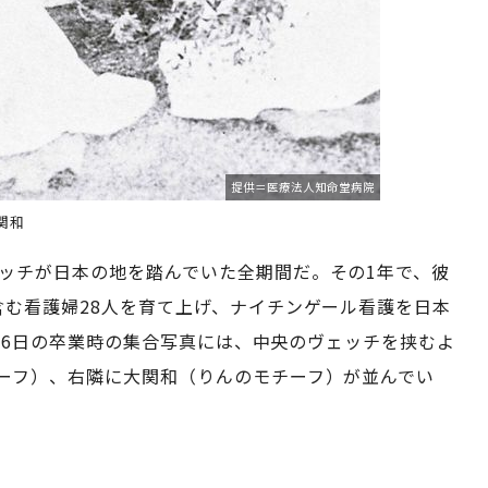
提供＝医療法人知命堂病院
関和
ェッチが日本の地を踏んでいた全期間だ。その1年で、彼
含む看護婦28人を育て上げ、ナイチンゲール看護を日本
月26日の卒業時の集合写真には、中央のヴェッチを挟むよ
ーフ）、右隣に大関和（りんのモチーフ）が並んでい