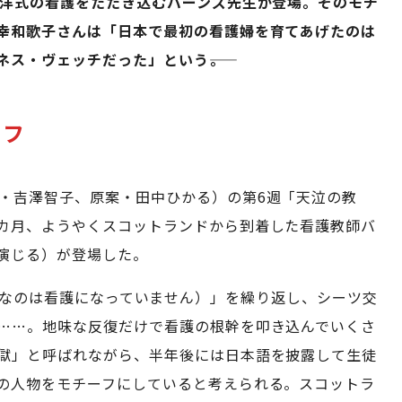
西洋式の看護をたたき込むバーンズ先生が登場。そのモチ
幸和歌子さんは「日本で最初の看護婦を育てあげたのは
ス・ヴェッチだった」という――。
ーフ
本・吉澤智子、原案・田中ひかる）の第6週「天泣の教
カ月、ようやくスコットランドから到着した看護教師バ
演じる）が登場した。
ing（こんなのは看護になっていません）」を繰り返し、シーツ交
……。地味な反復だけで看護の根幹を叩き込んでいくさ
獄」と呼ばれながら、半年後には日本語を披露して生徒
の人物をモチーフにしていると考えられる。スコットラ