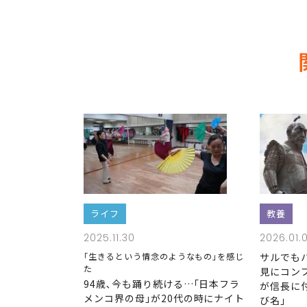
ライフ
教養
2025.11.30
2026.01.
｢生きるという情念のようなもの｣を感じ
サルでも
た
見にコン
94歳､今も踊り続ける…｢日本フラ
が信長に
メンコ界の母｣が20代の時にナイト
び名｣