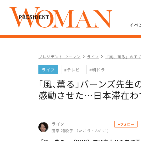
イベ
プレジデント ウーマン
ライフ
「風、薫る」のモ
ライフ
#テレビ
#朝ドラ
｢風､薫る｣バーンズ先
感動させた…日本滞在わ
ライター
+フォロー
田幸 和歌子 （たこう・わかこ）