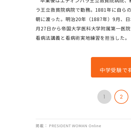
卒業後はエディンバラ王立救貧院病院、
ラ王立救貧院病院で勤務。1881年に自
朝に渡った。明治20年（1887年）9月
月27日から帝国大学医科大学附属第一医
看病法講義と看病術実地練習を担当した。
中学受験で
1
2
掲載： PRESIDENT WOMAN Online