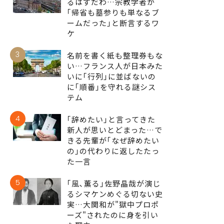
るはずだわ…宗教学者が
｢帰省も墓参りも単なるブ
ームだった｣と断言するワ
ケ
3
名前を書く紙も整理券もな
い…フランス人が日本みた
いに｢行列｣に並ばないの
に｢順番｣を守れる謎シス
テム
4
｢辞めたい｣と言ってきた
新人が思いとどまった…で
きる先輩が｢なぜ辞めたい
の｣の代わりに返したたっ
た一言
5
｢風､薫る｣佐野晶哉が演じ
るシマケンめぐる切ない史
実…大関和が"獄中プロポ
ーズ"されたのに身を引い