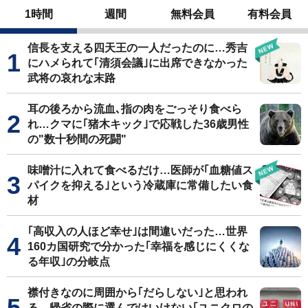
1時間
週間
無料会員
有料会員
信長を支える四天王の一人だったのに…秀吉
にハメられて｢清須会議｣に出席できなかった
武将の哀れな末路
耳の後ろから流血､指の肉をごっそり食べら
れ…クマに｢猪木キック｣で応戦した36歳男性
の"数十秒間の死闘"
味噌汁に入れて食べるだけ…医師が｢血糖値ス
パイクを抑える｣という冷蔵庫に常備したい食
材
｢高収入の人ほど幸せ｣は間違いだった…世界
160カ国研究で分かった｢幸福を感じにくくな
る年収｣の分岐点
襟付きなのに周囲から｢だらしない｣と思われ
る…帰省の際に選んではいけない｢ユニクロの