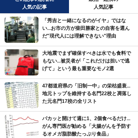
人気の記事
人気記事
「秀吉と一緒になるのがイヤ」ではな
い...お市の方が柴田勝家との自害を選ん
だ"現代人には理解できない"理由
大地震でまず確保すべきは水でも食料で
もない...被災者が「これだけは担いで逃
げて」という最も重要なモノ2選
47都道府県の「旧制一中」の栄枯盛衰...
地元トップを維持する名門22校と凋落し
た元名門17校の全リスト
パカッと開けて週に1、2個食べるだけ...
がん専門医が勧める「大腸がんを予防す
るオメガ脂肪酸たっぷり食品」