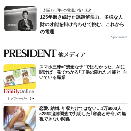
創業125周年の電通が描く未来
125年磨き続けた課題解決力。多様な人
財の才能を掛け合わせて挑む、これから
の電通
Sponsored
スマホ三昧="残念な子"ではなかった…AIに
聞けば一発でわかる｢子供の隠れた才能と"向
いている職業"｣
トップページへ
恋愛､結婚､年収だけではない…1万6000人
×28年追跡調査で判明した｢容姿と寿命｣の無
視できない関係