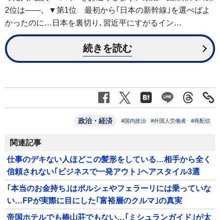
2位は――。▼第1位 最初から｢日本の新幹線｣を選べばよ
かったのに…日本を裏切り､習近平にすがるイン…
続きを読む
政治・経済
#国内政治
#外国人労働者
#再配信
関連記事
仕事のデキない人ほどこの髪形をしている…相手から全く
信頼されない｢ビジネスで一発アウト｣ヘアスタイル3選
｢本当のお金持ち｣はポルシェやフェラーリには乗っていな
い…FPが実際に目にした｢富裕層のクルマ｣の真実
帝国ホテルでも椿山荘でもない…｢ミシュランガイド｣が太