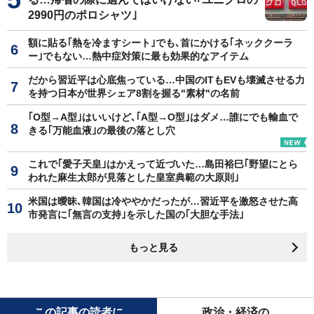
2990円のポロシャツ｣
額に貼る｢熱を冷ますシート｣でも､首にかける｢ネッククーラ
ー｣でもない…熱中症対策に最も効果的なアイテム
だから習近平は心底焦っている…中国のITもEVも壊滅させる力
を持つ日本が世界シェア8割を握る"素材"の名前
｢O型→A型｣はいいけど､｢A型→O型｣はダメ…誰にでも輸血で
きる｢万能血液｣の最後の落とし穴
これで｢愛子天皇｣はかえって近づいた…島田裕巳｢野望にとら
われた麻生太郎が見落とした皇室典範の大原則｣
米国は曖昧､韓国は冷ややかだったが…習近平を激怒させた高
市発言に｢無言の支持｣を示した国の｢大胆な手法｣
もっと見る
この記事の読者に
政治・経済の