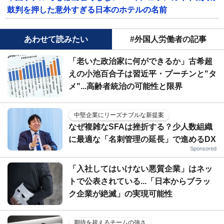
鼓判を押した意外すぎる日本のホテルの名前
あわせて読みたい
#外国人労働者の記事
「老いた政治家に何ができるか」古希超
えの小池百合子は習近平・プーチンと"タ
メ"...高齢者統治の可能性と限界
中堅企業にリーズナブルな新提案
なぜ複雑なSFAは挫折する？少人数組織
に最適な「名刺管理の延長」で進めるDX
Sponsored
「入社してはいけない悪質企業」はネッ
トで公表されている...「日本からブラッ
ク企業が絶滅」の実現可能性
期待を超えるチームの強さ