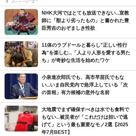
NHK大河ではとても放送できない...宣教
師に「獣より劣ったもの」と書かれた豊
臣秀吉のおぞましき性欲
11体のラブドールと暮らし"正しい性行
為"を楽しむ...「人より人形を愛する男た
ち」が奇妙な生活を始めたワケ
小泉進次郎氏でも、高市早苗氏でもな
い...いま自民党内で急浮上している「次
の首相」有力候補の意外な名前
大地震でまず確保すべきは水でも食料で
もない...被災者が「これだけは担いで逃
げて」という最も重要なモノ2選【2025
年7月BEST】