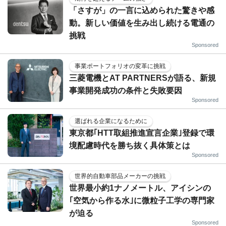
「さすが」の一言に込められた驚きや感
動。新しい価値を生み出し続ける電通の
挑戦
Sponsored
事業ポートフォリオの変革に挑戦
三菱電機とAT PARTNERSが語る、新規
事業開発成功の条件と失敗要因
Sponsored
選ばれる企業になるために
東京都｢HTT取組推進宣言企業｣登録で環
境配慮時代を勝ち抜く具体策とは
Sponsored
世界的自動車部品メーカーの挑戦
世界最小約1ナノメートル、アイシンの
｢空気から作る水｣に微粒子工学の専門家
が迫る
Sponsored