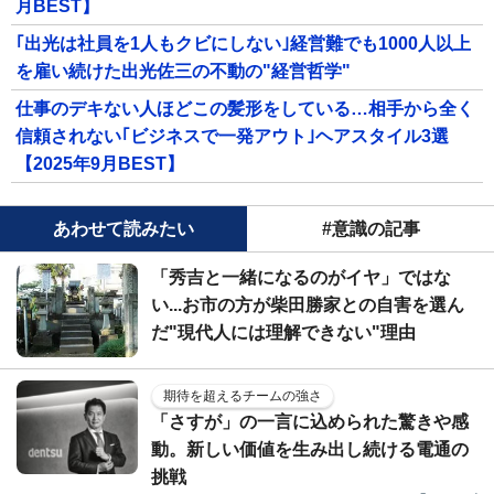
月BEST】
｢出光は社員を1人もクビにしない｣経営難でも1000人以上
を雇い続けた出光佐三の不動の"経営哲学"
仕事のデキない人ほどこの髪形をしている…相手から全く
信頼されない｢ビジネスで一発アウト｣ヘアスタイル3選
【2025年9月BEST】
あわせて読みたい
#意識の記事
「秀吉と一緒になるのがイヤ」ではな
い...お市の方が柴田勝家との自害を選ん
だ"現代人には理解できない"理由
期待を超えるチームの強さ
「さすが」の一言に込められた驚きや感
動。新しい価値を生み出し続ける電通の
挑戦