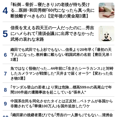
｢転倒→骨折→寝たきり｣の老後が待ち受け
る…医師･和田秀樹｢60代になったら真っ先に
断捨離すべきもの｣【定年後の黄金期3選】
信長を支える四天王の一人だったのに…秀吉
にハメられて｢清須会議｣に出席できなかった
武将の哀れな末路
織田でも武田でも上杉でもない…信長より20年早く｢最初の天
下人｣になった､教科書に載らない戦国武将の名前【豊臣兄弟！
3選】
魚ではなく怪物だった…44年前に｢生きたシーラカンス｣と対峙
したカメラマンが戦慄した"天井まで届くオーラ"【変わった生
き物3選】
｢サンダル登山の若者｣より実は危険…標高599ｍの高尾山で年
間100件超の遭難事故を起こしている"張本人"
中国系住民を同化させたタイとは正反対…ベトナムが各国から
非難されても｢華僑100万人｣を国外追放したワケ
｢織田家の後継者選び｣でも｢秀吉の一人勝ち｣でもない…清洲会