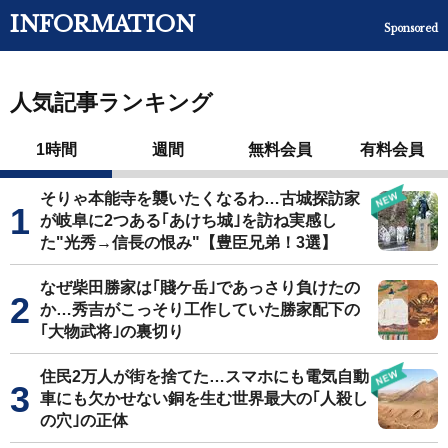
INFORMATION
Sponsored
人気記事ランキング
1時間
週間
無料会員
有料会員
そりゃ本能寺を襲いたくなるわ…古城探訪家
が岐阜に2つある｢あけち城｣を訪ね実感し
た"光秀→信長の恨み"【豊臣兄弟！3選】
なぜ柴田勝家は｢賤ケ岳｣であっさり負けたの
か…秀吉がこっそり工作していた勝家配下の
｢大物武将｣の裏切り
住民2万人が街を捨てた…スマホにも電気自動
車にも欠かせない銅を生む世界最大の｢人殺し
の穴｣の正体