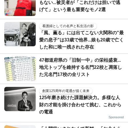
もない...被災者が「これだけは担いで逃
げて」という最も重要なモノ2選
看護婦としての名声と私生活の影
「風、薫る」には出てこない大関和の"最
愛の息子"は33歳で他界...娘も20歳で亡く
した和に唯一残された存在
47都道府県の「旧制一中」の栄枯盛衰...
地元トップを維持する名門22校と凋落し
た元名門17校の全リスト
創業125周年の電通が描く未来
125年磨き続けた課題解決力。多様な人
財の才能を掛け合わせて挑む、これから
の電通
Sponsored