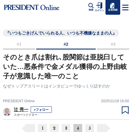
会員登録
検索
ログイン
『いつもごきげんでいられる人、いつも不機嫌なままの人』
#1
#2
#3
そのとき爪は割れ､股関節は亜脱臼して
いた…悪条件で金メダル獲得の上野由岐
子が意識した唯一のこと
なぜトップアスリートはインタビューでゆっくり話すのか
PRESIDENT Online
2025/11/18 16:00
辻 秀一
+フォロー
スポーツドクター
1
2
3
4
5