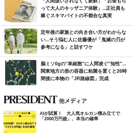
「人間扱いされなくて新鮮」「お金もら
って大人のキッザニア体験」...正社員も
稼ぐスキマバイトの不都合な真実
定年後の家族との向き合い方がわからな
い...そう悩む人に佐藤優が「鬼滅の刃が
参考になる」と話すワケ
脳ミソ0gの"単細胞"に人間凌ぐ"知性"...
関東地方の形の容器に粘菌を置くと26時
間後に本物の「JR路線図」完成
AIが試算！ 大人気オルカン積み立てで
「2000万円超」、本当の確率