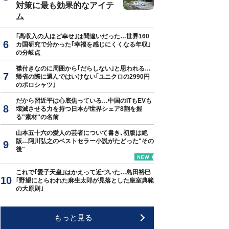
対策に最も効果的なアイテ
ム
｢高収入の人ほど幸せ｣は間違いだった…世界160
カ国研究で分かった｢幸福を感じにくくなる年収｣
の分岐点
襟付きなのに周囲から｢だらしない｣と思われる…
帰省の際に選んではいけない｢ユニクロの2990円
のポロシャツ｣
だから習近平は心底焦っている…中国のITもEVも
壊滅させる力を持つ日本が世界シェア8割を握
る"素材"の名前
山本五十六の愛人の芸者について書き､初版は絶
版…阿川弘之のベストセラー小説がたどった"その
後"
これで｢愛子天皇｣はかえって近づいた…島田裕巳
｢野望にとらわれた麻生太郎が見落とした皇室典範
の大原則｣
もっと見る