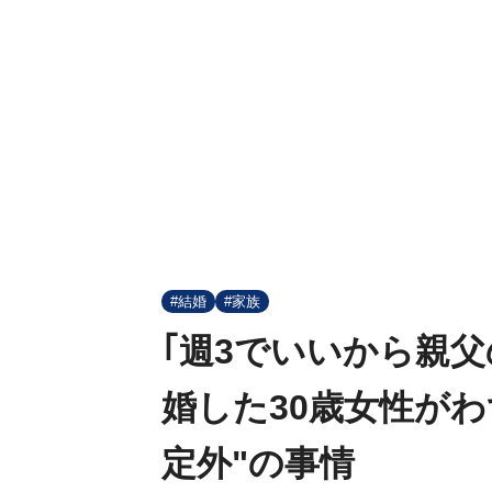
#結婚
#家族
｢週3でいいから親父
婚した30歳女性が
定外"の事情