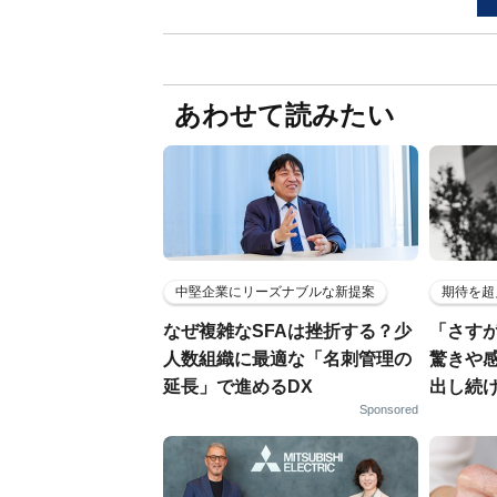
あわせて読みたい
中堅企業にリーズナブルな新提案
期待を超
なぜ複雑なSFAは挫折する？少
「さす
人数組織に最適な「名刺管理の
驚きや
延長」で進めるDX
出し続
Sponsored