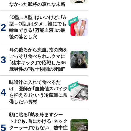
なかった武将の哀れな末路
｢O型→A型｣はいいけど､｢A
型→O型｣はダメ…誰にでも
輸血できる｢万能血液｣の最
後の落とし穴
耳の後ろから流血､指の肉を
ごっそり食べられ…クマに
｢猪木キック｣で応戦した36
歳男性の"数十秒間の死闘"
味噌汁に入れて食べるだ
け…医師が｢血糖値スパイク
を抑える｣という冷蔵庫に常
備したい食材
額に貼る｢熱を冷ますシー
ト｣でも､首にかける｢ネック
クーラー｣でもない…熱中症