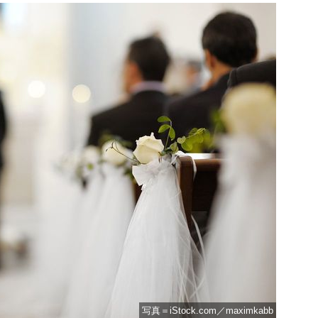
写真＝iStock.com／maximkabb