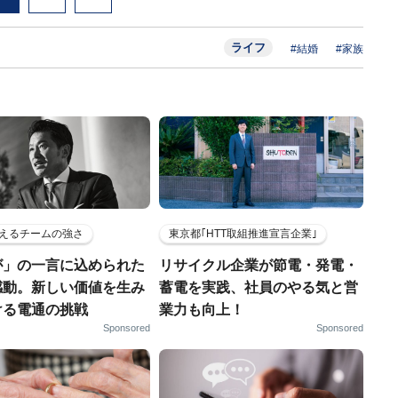
ライフ
#結婚
#家族
えるチームの強さ
東京都｢HTT取組推進宣言企業｣
が」の一言に込められた
リサイクル企業が節電・発電・
感動。新しい価値を生み
蓄電を実践、社員のやる気と営
ける電通の挑戦
業力も向上！
Sponsored
Sponsored