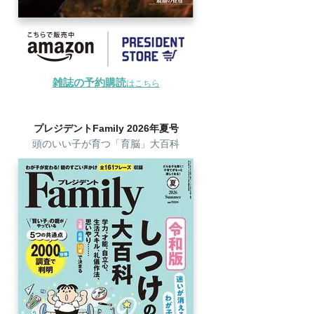
雑誌の予約購読
はこちら
プレジデントFamily 2026年夏号
頭のいい子が育つ「育脳」大百科