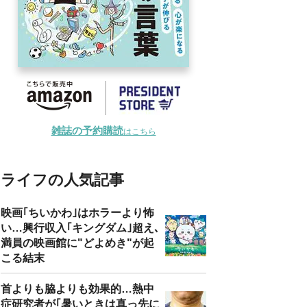
雑誌の予約購読
はこちら
ライフの人気記事
映画｢ちいかわ｣はホラーより怖
い…興行収入｢キングダム｣超え､
満員の映画館に"どよめき"が起
こる結末
首よりも脇よりも効果的…熱中
症研究者が｢暑いときは真っ先に