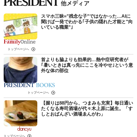
スマホ三昧="残念な子"ではなかった…AIに
聞けば一発でわかる｢子供の隠れた才能と"向
いている職業"｣
トップページへ
首よりも脇よりも効果的…熱中症研究者が
｢暑いときは真っ先にここを冷やせ｣という意
外な体の部位
トップページへ
【握りは88円から、つまみも充実】毎日通い
たくなる寿司酒場が代々木上原に誕生。「す
しとおばんざい酒場ゑんがわ」
トップページへ