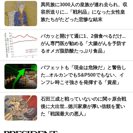
異民族に3000人の皇族が連れ去られ、収
容所送りに...「戦利品」になった女性皇
族たちがたどった悲惨な結末
パカッと開けて週に1、2個食べるだけ...
がん専門医が勧める「大腸がんを予防す
るオメガ脂肪酸たっぷり食品」
バフェットも「現金は危険だ」と警告し
た...オルカンでもS&P500でもない、イ
ンフレ時こそ強さを発揮する「資産」
石田三成と戦っていないのに関ヶ原合戦
後に大出世...徳川家康が厚い信頼を置い
た「戦国最大の悪人」