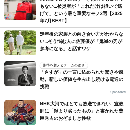
もない...被災者が「これだけは担いで逃
げて」という最も重要なモノ2選【2025
年7月BEST】
定年後の家族との向き合い方がわからな
い...そう悩む人に佐藤優が「鬼滅の刃が
参考になる」と話すワケ
期待を超えるチームの強さ
「さすが」の一言に込められた驚きや感
動。新しい価値を生み出し続ける電通の
挑戦
Sponsored
NHK大河ではとても放送できない...宣教
師に「獣より劣ったもの」と書かれた豊
臣秀吉のおぞましき性欲