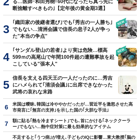
る…医師･和田秀樹｢60代になったら真っ先に
断捨離すべきもの｣【定年後の黄金期3選】
｢織田家の後継者選び｣でも｢秀吉の一人勝ち｣
でもない…清洲会議で信長の息子2人が争っ
た"本当の争点"
｢サンダル登山の若者｣より実は危険…標高
599ｍの高尾山で年間100件超の遭難事故を起
こしている"張本人"
信長を支える四天王の一人だったのに…秀吉
にハメられて｢清須会議｣に出席できなかった
武将の哀れな末路
米国は曖昧､韓国は冷ややかだったが…習近平を激怒させた高
市発言に｢無言の支持｣を示した国の｢大胆な手法｣
額に貼る｢熱を冷ますシート｣でも､首にかける｢ネッククーラ
ー｣でもない…熱中症対策に最も効果的なアイテム
不足すると｢うつ病｣が増え､子どものIQに影響…東大教授｢脳の