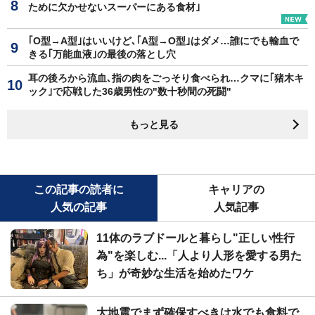
ために欠かせないスーパーにある食材｣
｢O型→A型｣はいいけど､｢A型→O型｣はダメ…誰にでも輸血で
きる｢万能血液｣の最後の落とし穴
耳の後ろから流血､指の肉をごっそり食べられ…クマに｢猪木キ
ック｣で応戦した36歳男性の"数十秒間の死闘"
もっと見る
この記事の読者に
キャリアの
人気の記事
人気記事
11体のラブドールと暮らし"正しい性行
為"を楽しむ...「人より人形を愛する男た
ち」が奇妙な生活を始めたワケ
大地震でまず確保すべきは水でも食料で