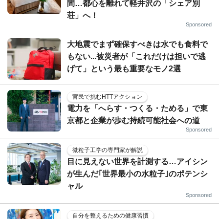
間…都心を離れて軽井沢の「シェア別
荘」へ！
Sponsored
大地震でまず確保すべきは水でも食料で
もない...被災者が「これだけは担いで逃
げて」という最も重要なモノ2選
官民で挑むHTTアクション
電力を「へらす・つくる・ためる」で東
京都と企業が歩む持続可能社会への道
Sponsored
微粒子工学の専門家が解説
目に見えない世界を計測する…アイシン
が生んだ｢世界最小の水粒子｣のポテンシ
ャル
Sponsored
自分を整えるための健康習慣