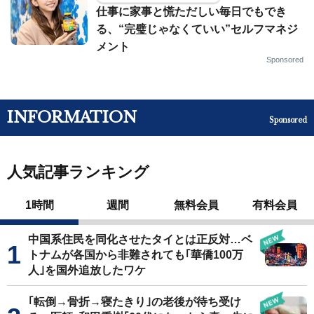
仕事に家事と慌ただしい毎日でもでき
る、“完璧じゃなくていい”セルフマネジ
メント
Sponsored
INFORMATION
Sponsored
人気記事ランキング
1時間
週間
無料会員
有料会員
中国系住民を同化させたタイとは正反対…ベ
トナムが各国から非難されても｢華僑100万
人｣を国外追放したワケ
｢転倒→骨折→寝たきり｣の老後が待ち受け