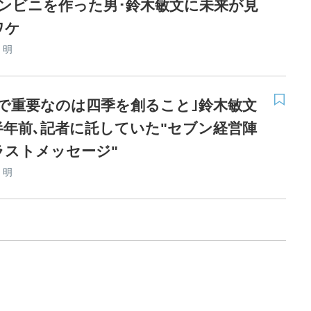
コンビニを作った男･鈴木敏文に未来が見
ワケ
 明
営で重要なのは四季を創ること｣鈴木敏文
半年前､記者に託していた"セブン経営陣
ラストメッセージ"
 明