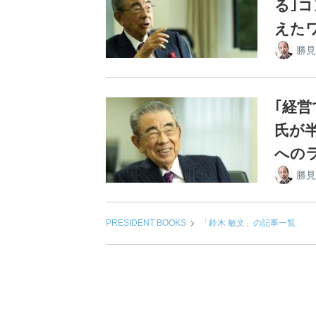
る｣
えた
勝見
｢経
氏が
への
勝見
PRESIDENT BOOKS
「鈴木 敏文」の記事一覧