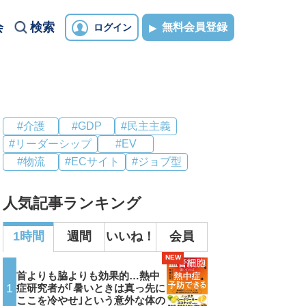
会
検索
無料会員登録
ログイン
#介護
#GDP
#民主主義
#リーダーシップ
#EV
#物流
#ECサイト
#ジョブ型
人気記事ランキング
1時間
週間
いいね！
会員
NEW
首よりも脇よりも効果的…熱中
1
症研究者が｢暑いときは真っ先に
ここを冷やせ｣という意外な体の