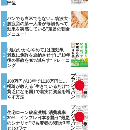
部位
パンでも白米でもない…筑波大･
2
脳疲労の第一人者が毎朝食べて
効果を実感している"定番の朝食
メニュー"
｢危ないからやめて｣は逆効果…
3
老親に免許を返納させずに"10年
後の事故を48%減らす"トレーニ
ング
100万円が13年で1118万円に…
4
橘玲が教える｢生きているだけで
貧乏になる国｣で着実に資産を増
やす方法
住宅ローン破産激増､消費税率
5
30%…インフレ日本を襲う"最悪
のシナリオ"でも若者の8割が｢幸
せ｣のワケ