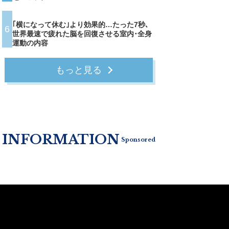
｢横になって休む｣より効果的…たった7秒､
6
世界最速で疲れた脳を回復させる室内･全身
運動の内容
もっと見る
INFORMATION
Sponsored