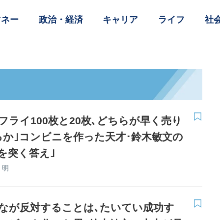
マネー
政治・経済
キャリア
ライフ
社
フライ100枚と20枚､どちらが早く売り
るか｣コンビニを作った天才･鈴木敏文の
を突く答え｣
 明
んなが反対することは､たいてい成功す