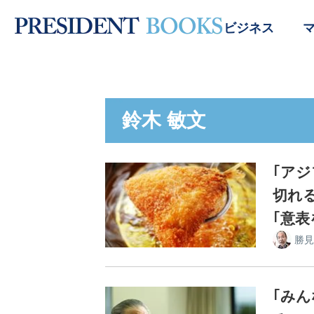
ビジネス
鈴木 敏文
｢アジ
切れ
｢意表
勝見
｢み