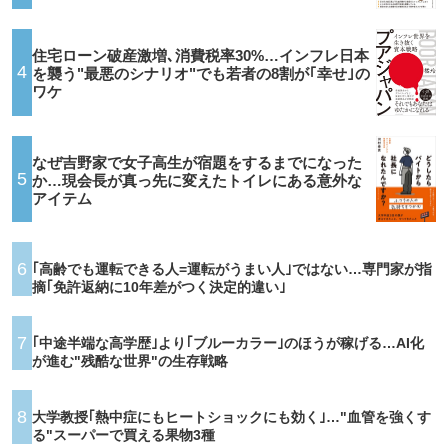
住宅ローン破産激増､消費税率30%…インフレ日本
4
を襲う"最悪のシナリオ"でも若者の8割が｢幸せ｣の
ワケ
なぜ吉野家で女子高生が宿題をするまでになった
5
か…現会長が真っ先に変えたトイレにある意外な
アイテム
6
｢高齢でも運転できる人=運転がうまい人｣ではない…専門家が指
摘｢免許返納に10年差がつく決定的違い｣
7
｢中途半端な高学歴｣より｢ブルーカラー｣のほうが稼げる…AI化
が進む"残酷な世界"の生存戦略
8
大学教授｢熱中症にもヒートショックにも効く｣…"血管を強くす
る"スーパーで買える果物3種