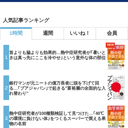
人気記事ランキング
1時間
週間
いいね！
会員
NEW
首よりも脇よりも効果的…熱中症研究者が｢暑いと
1
きは真っ先にここを冷やせ｣という意外な体の部位
銀行マンが元ニートの億万長者に頭を下げて回
2
る…｢プアジャパン｣で起きる"富裕層の全面的な入
れ替わり"
熱中症研究者が100種類検証して見つけた…｢40℃
3
の環境に負けない体｣をつくるスーパーで買える果
物の名前