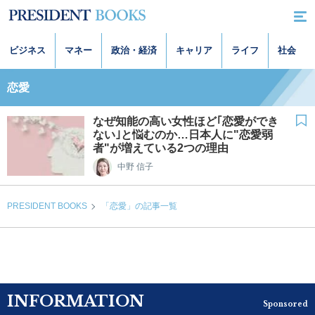
ビジネス
マネー
政治・経済
キャリア
ライフ
社会
恋愛
なぜ知能の高い女性ほど｢恋愛ができ
ない｣と悩むのか…日本人に"恋愛弱
者"が増えている2つの理由
中野 信子
PRESIDENT BOOKS
「恋愛」の記事一覧
INFORMATION
Sponsored