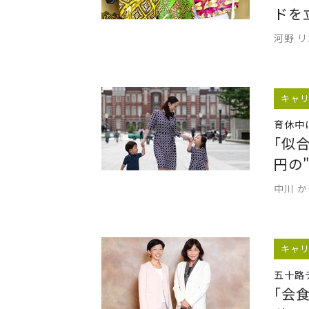
ドを
河野 
キャ
育休中
｢似
円の
中川 
キャ
五十路
｢会