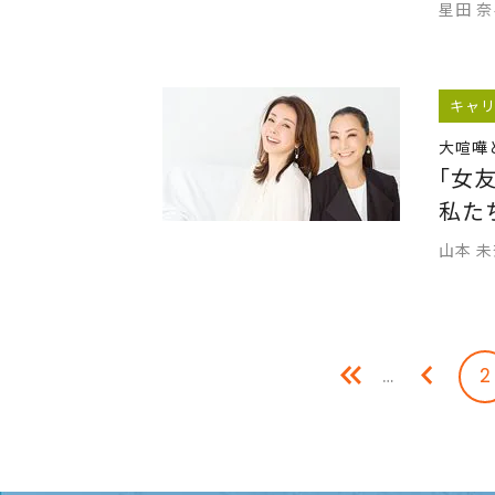
星田 
キャ
大喧嘩
｢女
私た
山本 未
…
2