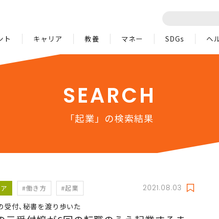
ント
キャリア
教養
マネー
SDGs
ヘ
SEARCH
「起業」の検索結果
2021.08.03
リア
#働き方
#起業
の受付､秘書を渡り歩いた