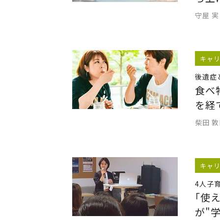
守屋 実
キャ
後遺症
食べ
を経
柴田 
キャ
4人子
｢使
が"