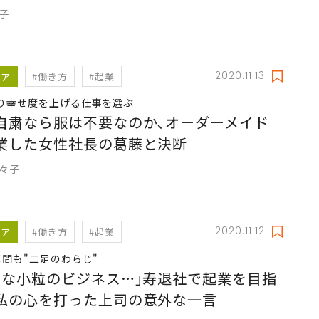
郁子
2020.11.13
リア
#働き方
#起業
り幸せ度を上げる仕事を選ぶ
自粛なら服は不要なのか､オーダーメイド
業した女性社長の葛藤と決断
奈々子
2020.11.12
リア
#働き方
#起業
年間も"二足のわらじ"
んな小粒のビジネス…｣寿退社で起業を目指
私の心を打った上司の意外な一言