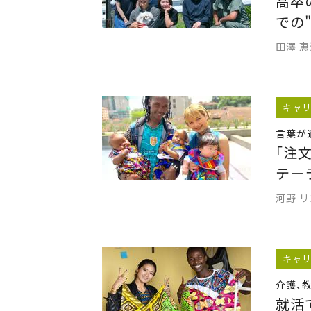
高卒
での
田澤 
キャ
言葉が
｢注
テー
河野 
キャ
介護､
就活