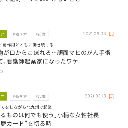
2021.05.06
リア
#働き方
#起業
と副作用とともに働き続ける
物が口からこぼれる…顔面マヒのがん手術
て､看護師起業家になったワケ
敦巨
2021.03.18
リア
#働き方
#起業
育てをしながら北九州で起業
えるものは何でも使う｣小柄な女性社長
学歴カード"を切る時