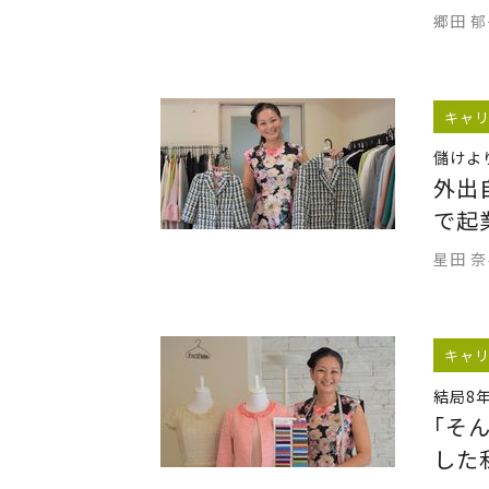
郷田 
キャ
儲けよ
外出
で起
星田 
キャ
結局8
｢そ
した