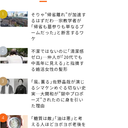
1
そりゃ"帰省離れ"が加速す
るはずだわ…宗教学者が
｢帰省も墓参りも単なるブ
ームだった｣と断言するワ
ケ
2
不潔ではないのに｢清潔感
ゼロ｣…仲人が｢20代でも
中高年に見える｣と指摘す
る婚活女性の髪形
3
｢風､薫る｣佐野晶哉が演じ
るシマケンめぐる切ない史
実…大関和が"獄中プロポ
ーズ"されたのに身を引い
た理由
4
｢糖質は敵｣｢油は悪｣と考
える人ほどヨボヨボ老後を