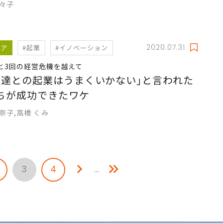
奈々子
2020.07.31
リア
#起業
#イノベーション
と3回の経営危機を越えて
友達との起業はうまくいかない｣と言われた
ちが成功できたワケ
奈子,高橋 くみ
3
4
…