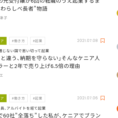
の元受付嬢が6回の転職のうえ起業するま
"わらしべ長者"物語
恵津子
2021.07.08
リア
#働き方
#起業
通じない国で思い切って起業
文と違う､納期を守らない｣そんなケニア人
ラーと2年で売り上げ6.5倍の理由
リエ
2021.07.06
リア
#働き方
#起業
教員､アルバイトを経て起業
で60社"全落ち"した私が､ケニアでブラン