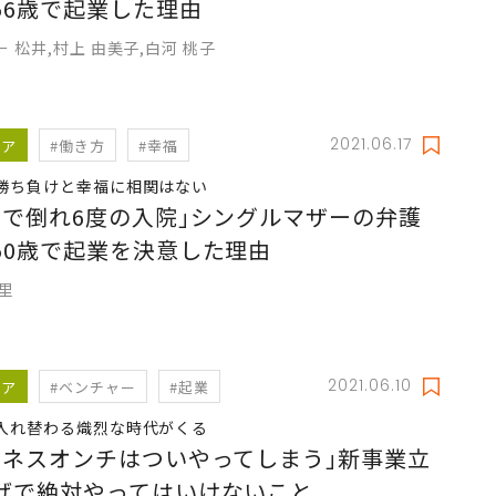
56歳で起業した理由
 松井,村上 由美子,白河 桃子
2021.06.17
リア
#働き方
#幸福
勝ち負けと幸福に相関はない
労で倒れ6度の入院｣シングルマザーの弁護
50歳で起業を決意した理由
阿里
2021.06.10
リア
#ベンチャー
#起業
入れ替わる熾烈な時代がくる
ジネスオンチはついやってしまう｣新事業立
げで絶対やってはいけないこと