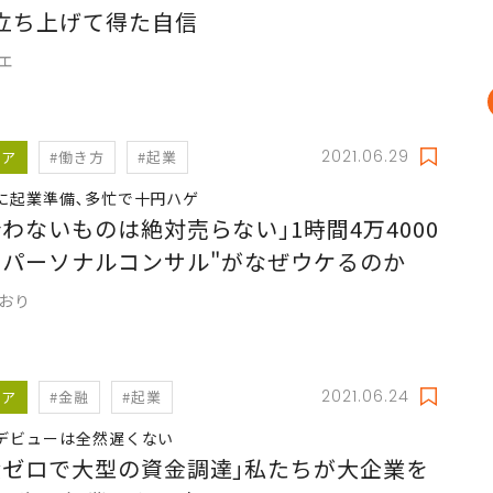
立ち上げて得た自信
リエ
2021.06.29
リア
#働き方
#起業
に起業準備､多忙で十円ハゲ
合わないものは絶対売らない｣1時間4万4000
"パーソナルコンサル"がなぜウケるのか
かおり
2021.06.24
リア
#金融
#起業
デビューは全然遅くない
食ゼロで大型の資金調達｣私たちが大企業を