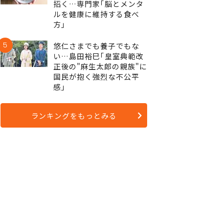
招く…専門家｢脳とメンタ
ルを健康に維持する食べ
方｣
5
悠仁さまでも養子でもな
い…島田裕巳｢皇室典範改
正後の"麻生太郎の親族"に
国民が抱く強烈な不公平
感｣
ランキングをもっとみる