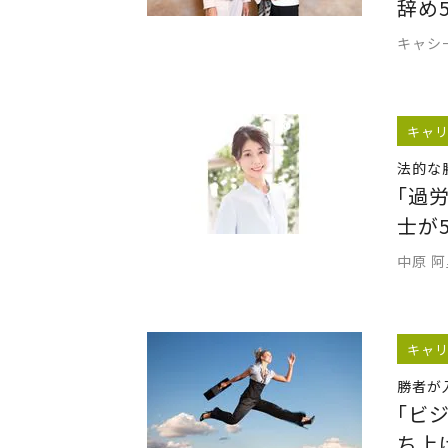
辞め
キャシー
キャ
法的な
｢過
士が
中原 
キャ
勝者が
｢ビ
ち上