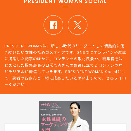
PRESIDENT WOMAN SOCIAL
PRESIDENT WOMANは、新しい時代のリーダーとして情熱的に働
き続けたい女性のためのメディアです。SNSではオンラインや雑誌
に掲載した記事のほかに、コンテンツの取材風景や、編集長をは
じめとした編集部員の日常で皆さんのお役に立てるコンテンツな
どをリアルに発信していきます。PRESIDENT WOMAN Socialとし
て、読者の皆さんと一緒に成長したいと思いますので、ぜひフォロ
ーください。