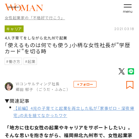
menu
女性起業家の「不格好で行こう」
キャリア
2021.03.18
4人子育てをしながら北九州で起業
｢使えるものは何でも使う｣小柄な女性社長が"学歴
カード"を切る時
#働き方
#起業
VIコンサルティング社長
+フォロー
郷田 郁子 （ごうだ・ふみこ）
▼関連記事
【前編】4児の子育てと起業を両立した私が｢家事ゼロ・深夜帰
宅｣の夫を捨てなかったワケ
「地方に住む女性の起業やキャリアをサポートしたい」。
そんな思いを抱きながら、福岡県北九州市で、女性起業家