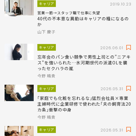
キャリア
2019.10.23
営業一筋→スタッフ職で仕事に失望
40代の不本意な異動はキャリアの糧になるの
か
山下 慶子
キャリア
2026.06.01
忘年会のパン食い競争で男性上司との"ニアキ
ス"を強いられた…氷河期世代の派遣OLを襲
ったセクハラの嵐
今野 晴貴
キャリア
2026.05.31
｢家庭でも化粧を忘れるな｣猛烈会社員×専業
主婦時代に企業研修で使われた｢夫の飼育法20
カ条｣衝撃の中身
今野 晴貴
キャリア
2026.05.31