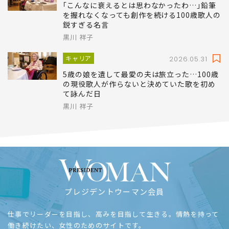
｢こんなに衰えるとは思わなかったわ…｣鉛筆
を握れなくなっても創作を続ける100歳歌人の
鋭すぎる名言
黒川 祥子
キャリア
2026.05.31
5歳の娘を遺して最愛の夫は旅立った…100歳
の現役歌人が作らないと決めていた歌を初め
て詠んだ日
黒川 祥子
プレジデントウーマン会員
仕事でリーダーを目指し、高みを目指して生きる。情熱を持って
働き続けたい、女性のためのサイトです。