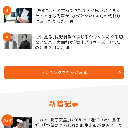
4
｢辞めたい｣と言ってきた新人が思いとどまっ
た…できる先輩が｢なぜ辞めたいの｣の代わり
に返したたった一言
5
｢風､薫る｣佐野晶哉が演じるシマケンめぐる切
ない史実…大関和が"獄中プロポーズ"された
のに身を引いた理由
ランキングをもっとみる
新着記事
これで｢愛子天皇｣はかえって近づいた…島田
NEW
裕巳｢野望にとらわれた麻生太郎が見落とした