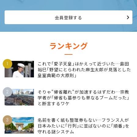
会員登録する
ランキング
1
これで｢愛子天皇｣はかえって近づいた…島田
裕巳｢野望にとらわれた麻生太郎が見落とした
皇室典範の大原則｣
2
そりゃ"帰省離れ"が加速するはずだわ…宗教
学者が｢帰省も墓参りも単なるブームだった｣
と断言するワケ
3
名前を書く紙も整理券もない…フランス人が
日本みたいに｢行列｣に並ばないのに｢順番｣を
守れる謎システム