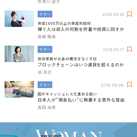
中津川 詔子
マネー
2019.05.18
年収1000万以上の資産形成術
稼ぐ人は収入の何割を貯蓄や投資に回すか
高橋 晴美
マネー
2019.05.17
技術革新がお金の概念をなくす日
ブロックチェーンはいつ通貨を超えるのか
翁 百合
マネー
2018.08.08
国がキャッシュレス化進める狙い
日本人が"現金払い"に執着する意外な理由
奥田 由意