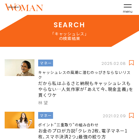
menu
SEARCH
「キャッシュレス」
の検索結果
マネー
2025.02.08
キャッシュレスの風潮に潜むのっぴきならないリス
ク
だから私はふるさと納税もキャッシュレスも
やらない…人気作家が｢あえて今､現金主義｣を
貫くワケ
林 望
マネー
2021.02.09
ポイント"三重取り"の組み合わせ
お金のプロが力説｢クレカ2枚､電子マネー1
枚､スマホ決済2つ｣最強の絞り方