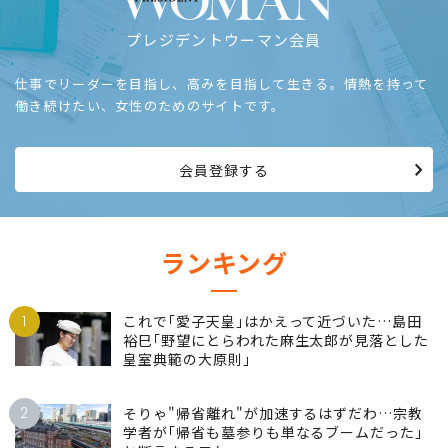
プレジデントウーマン会員
仕事でリーダーを目指し、高みを目指して生きる。情熱を持って
働き続けたい、女性のためのサイトです。
会員登録する
ランキング
1
これで｢愛子天皇｣はかえって近づいた…島田
裕巳｢野望にとらわれた麻生太郎が見落とした
皇室典範の大原則｣
2
そりゃ"帰省離れ"が加速するはずだわ…宗教
学者が｢帰省も墓参りも単なるブームだった｣