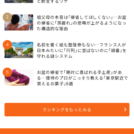
と断言するワケ
3
祖父母の本音は｢帰省してほしくない｣…お盆
の帰省に｢孫疲れ｣の悲鳴が上がるようになっ
た構造的な理由
4
名前を書く紙も整理券もない…フランス人が
日本みたいに｢行列｣に並ばないのに｢順番｣を
守れる謎システム
5
お盆の帰省で｢絶対に喜ばれる手土産｣があ
る…接待のプロがこっそり教える｢東京駅近で
買えるお菓子｣6選
ランキングをもっとみる