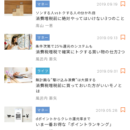
マネー
2019.09.19
ソンする人vsトクする人の分かれ目
消費増税前に絶対やってはいけない3つのこと
高山 一恵
マネー
2019.09.13
条件次第で25％還元のシステムも
消費税増税で確実にトクする買い物の仕方2つ
風呂内 亜矢
ライフ
2019.09.01
無計画な"駆け込み浪費"は大損する
消費税増税前に買っておいた方がいいモノと
は
風呂内 亜矢
マネー
2019.05.28
dポイントからクレカ還元率まで
いま一番お得な「ポイントランキング」