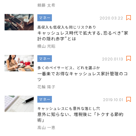
頼藤 太希
マネー
2020.03.22
高収入も低収入も同じリスクあり
キャッシュレス時代で拡大する､恐るべき“家
計の隠れ赤字”とは
横山 光昭
マネー
2020.01.13
多くのペイサービス、どれを選ぶか
一番楽でお得なキャッシュレス家計管理のコ
ツ
花輪 陽子
マネー
2019.10.01
キャッシュレスにも意外な落とし穴
意外に知らない、増税後に「トクする節約
術」
高山 一恵