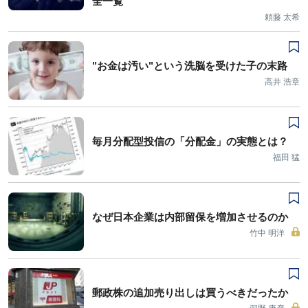
全一覧
頼藤 太希
"お金は汚い"という洗脳を受けた子の末路
高井 浩章
毎月分配型投信の「分配金」の実態とは？
福田 猛
なぜ日本企業は内部留保を増加させるのか
竹中 明洋
郵政株の追加売り出しは買うべきだったか