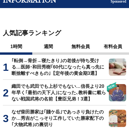
INFORMATION
Sponsored
人気記事ランキング
1時間
週間
無料会員
有料会員
｢転倒→骨折→寝たきり｣の老後が待ち受け
る…医師･和田秀樹｢60代になったら真っ先に
断捨離すべきもの｣【定年後の黄金期3選】
織田でも武田でも上杉でもない…信長より20
年早く｢最初の天下人｣になった､教科書に載ら
ない戦国武将の名前【豊臣兄弟！3選】
なぜ柴田勝家は｢賤ケ岳｣であっさり負けたの
か…秀吉がこっそり工作していた勝家配下の
｢大物武将｣の裏切り