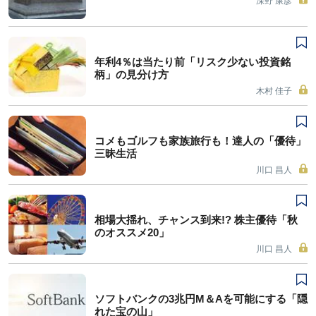
深野 康彦
年利4％は当たり前「リスク少ない投資銘
柄」の見分け方
木村 佳子
コメもゴルフも家族旅行も！達人の「優待」
三昧生活
川口 昌人
相場大揺れ、チャンス到来!? 株主優待「秋
のオススメ20」
川口 昌人
ソフトバンクの3兆円M＆Aを可能にする「隠
れた宝の山」