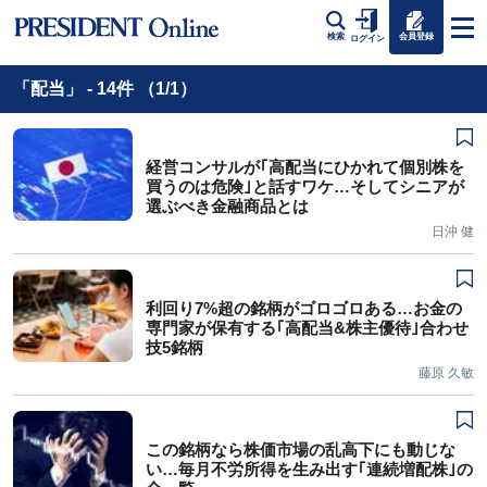
会員登録
検索
ログイン
「配当」 - 14件 （1/1）
経営コンサルが｢高配当にひかれて個別株を
買うのは危険｣と話すワケ…そしてシニアが
選ぶべき金融商品とは
日沖 健
利回り7%超の銘柄がゴロゴロある…お金の
専門家が保有する｢高配当&株主優待｣合わせ
技5銘柄
藤原 久敏
この銘柄なら株価市場の乱高下にも動じな
い…毎月不労所得を生み出す｢連続増配株｣の