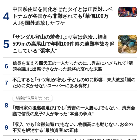
中国系住民を同化させたタイとは正反対…ベ
トナムが各国から非難されても｢華僑100万
人｣を国外追放したワケ
｢サンダル登山の若者｣より実は危険…標高
599ｍの高尾山で年間100件超の遭難事故を起
こしている"張本人"
信長を支える四天王の一人だったのに…秀吉にハメられて｢清
須会議｣に出席できなかった武将の哀れな末路
不足すると｢うつ病｣が増え､子どものIQに影響…東大教授｢脳の
ために欠かせないスーパーにある食材｣
結論は"先送り"だった
｢織田家の後継者選び｣でも｢秀吉の一人勝ち｣でもない…清洲会
議で信長の息子2人が争った"本当の争点"
｢収入｣でも｢金融知識｣でもない…物価高にも動じない､お金の
不安を解消する｢最強資産｣の正体