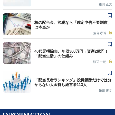
鎌田 正文
株の配当金、節税なら「確定申告不要制度」
は本当か
落合 孝裕
40代元掃除夫、年収300万円→資産2億円！
「配当生活」の仕組み
渡辺 一朗
「配当長者ランキング」役員報酬だけでは分
からない大金持ち経営者113人
鎌田 正文