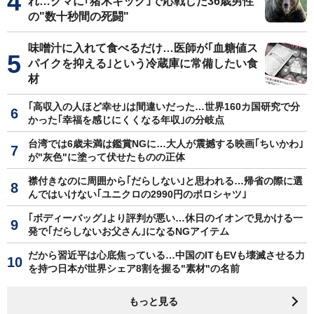
れ…クマに｢猪木キック｣で応戦した36歳男性
の"数十秒間の死闘"
味噌汁に入れて食べるだけ…医師が｢血糖値ス
パイクを抑える｣という冷蔵庫に常備したい食
材
｢高収入の人ほど幸せ｣は間違いだった…世界160カ国研究で分
かった｢幸福を感じにくくなる年収｣の分岐点
台湾では6歳未満は鑑賞NGに…大人が震撼する映画｢ちいかわ｣
が"灰色"に塗って伏せたものの正体
襟付きなのに周囲から｢だらしない｣と思われる…帰省の際に選
んではいけない｢ユニクロの2990円のポロシャツ｣
｢ボディーバッグ｣より評判が悪い…休日のイオンで見かける一
発で｢だらしないお父さん｣になるNGアイテム
だから習近平は心底焦っている…中国のITもEVも壊滅させる力
を持つ日本が世界シェア8割を握る"素材"の名前
もっと見る