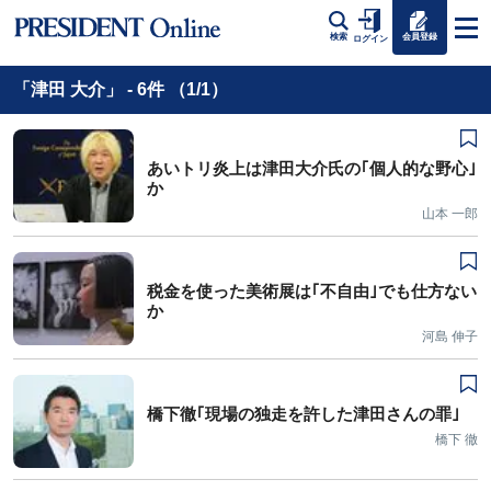
会員登録
検索
ログイン
「津田 大介」 - 6件 （1/1）
あいトリ炎上は津田大介氏の｢個人的な野心｣
か
山本 一郎
税金を使った美術展は｢不自由｣でも仕方ない
か
河島 伸子
橋下徹｢現場の独走を許した津田さんの罪｣
橋下 徹