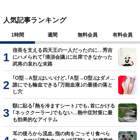
人気記事ランキング
1時間
週間
無料会員
有料会員
信長を支える四天王の一人だったのに…秀吉
にハメられて｢清須会議｣に出席できなかった
武将の哀れな末路
｢O型→A型｣はいいけど､｢A型→O型｣はダメ…
誰にでも輸血できる｢万能血液｣の最後の落と
し穴
額に貼る｢熱を冷ますシート｣でも､首にかける
｢ネッククーラー｣でもない…熱中症対策に最
も効果的なアイテム
耳の後ろから流血､指の肉をごっそり食べら