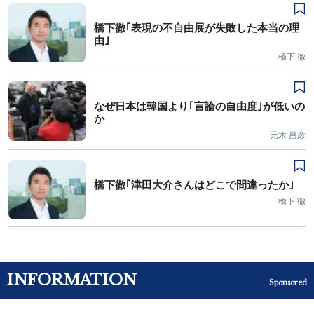
橋下徹｢表現の不自由展が失敗した本当の理
由｣
橋下 徹
なぜ日本は韓国より｢言論の自由度｣が低いの
か
元木 昌彦
橋下徹｢津田大介さんはどこで間違ったか｣
橋下 徹
INFORMATION
Sponsored