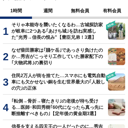
1時間
週間
無料会員
有料会員
そりゃ本能寺を襲いたくなるわ…古城探訪家
が岐阜に2つある｢あけち城｣を訪ね実感し
た"光秀→信長の恨み"【豊臣兄弟！3選】
なぜ柴田勝家は｢賤ケ岳｣であっさり負けたの
か…秀吉がこっそり工作していた勝家配下の
｢大物武将｣の裏切り
住民2万人が街を捨てた…スマホにも電気自動
車にも欠かせない銅を生む世界最大の｢人殺し
の穴｣の正体
｢転倒→骨折→寝たきり｣の老後が待ち受け
る…医師･和田秀樹｢60代になったら真っ先に
断捨離すべきもの｣【定年後の黄金期3選】
信長を支える四天王の一人だったのに…秀吉