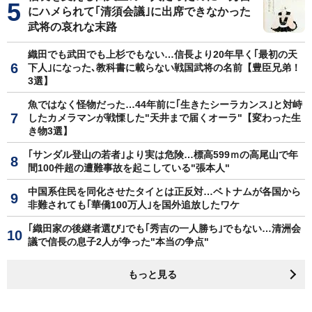
にハメられて｢清須会議｣に出席できなかった
武将の哀れな末路
織田でも武田でも上杉でもない…信長より20年早く｢最初の天
下人｣になった､教科書に載らない戦国武将の名前【豊臣兄弟！
3選】
魚ではなく怪物だった…44年前に｢生きたシーラカンス｣と対峙
したカメラマンが戦慄した"天井まで届くオーラ"【変わった生
き物3選】
｢サンダル登山の若者｣より実は危険…標高599ｍの高尾山で年
間100件超の遭難事故を起こしている"張本人"
中国系住民を同化させたタイとは正反対…ベトナムが各国から
非難されても｢華僑100万人｣を国外追放したワケ
｢織田家の後継者選び｣でも｢秀吉の一人勝ち｣でもない…清洲会
議で信長の息子2人が争った"本当の争点"
もっと見る