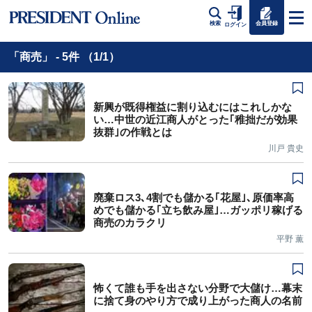
会員登録
検索
ログイン
「商売」 - 5件 （1/1）
新興が既得権益に割り込むにはこれしかな
い…中世の近江商人がとった｢稚拙だが効果
抜群｣の作戦とは
川戸 貴史
廃棄ロス3､4割でも儲かる｢花屋｣､原価率高
めでも儲かる｢立ち飲み屋｣…ガッポリ稼げる
商売のカラクリ
平野 薫
怖くて誰も手を出さない分野で大儲け…幕末
に捨て身のやり方で成り上がった商人の名前