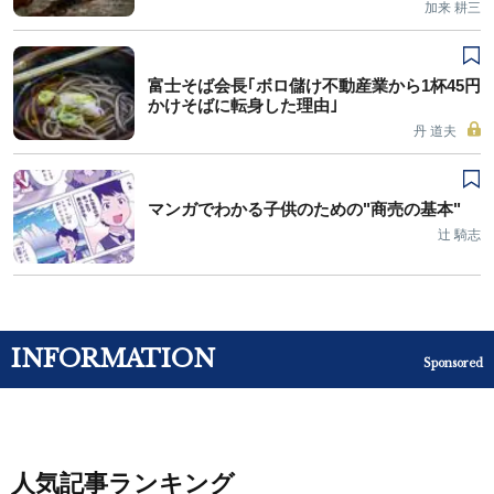
加来 耕三
富士そば会長｢ボロ儲け不動産業から1杯45円
かけそばに転身した理由｣
丹 道夫
マンガでわかる子供のための"商売の基本"
辻 騎志
INFORMATION
Sponsored
人気記事ランキング