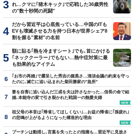
れ…クマに｢猪木キック｣で応戦した36歳男性
の"数十秒間の死闘"
だから習近平は心底焦っている…中国のITも
EVも壊滅させる力を持つ日本が世界シェア8
割を握る"素材"の名前
額に貼る｢熱を冷ますシート｣でも､首にかける
｢ネッククーラー｣でもない…熱中症対策に最
も効果的なアイテム
｢お市の再婚｣で露呈した秀吉の腹黒さ…清須会議の約束を守っ
たのに､滅亡に追い込まれた柴田勝家の"急所"
妻を自害に追い込んだ三成を夫は許さなかった…信長の命で結
婚､本能寺の変で引き裂かれた戦国一の熱愛夫婦
祖父母の本音は｢帰省してほしくない｣…お盆の帰省に｢孫疲れ｣
の悲鳴が上がるようになった構造的な理由
プーチンは動揺し､言葉を失ったとの指摘も…習近平に見放さ