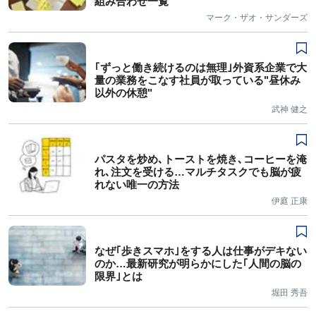
組み合わせ一覧
マーク・ザオ・サンダーズ
｢ずっと働き続けるのは無理｣外資系企業で大
量の業務をこなす社員が取っている"昼休み
以外の休憩"
武神 健之
パスタを炒め､トーストを焼き､コーヒーを淹
れ､注文を受ける…マルチタスクでも脳が疲
れない唯一の方法
伊庭 正康
なぜ｢歩きスマホ｣をする人は仕事がデキない
のか…最新研究が明らかにした｢人間の脳の
限界｣とは
堀田 秀吾