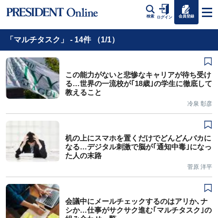
会員登録
検索
ログイン
「マルチタスク」 - 14件 （1/1）
この能力がないと悲惨なキャリアが待ち受け
る…世界の一流校が｢18歳｣の学生に徹底して
教えること
冷泉 彰彦
机の上にスマホを置くだけでどんどんバカに
なる…デジタル刺激で脳が｢通知中毒｣になっ
た人の末路
菅原 洋平
会議中にメールチェックするのはアリか､ナ
シか…仕事がサクサク進む｢マルチタスク｣の