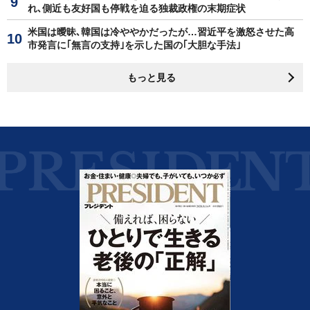
れ､側近も友好国も停戦を迫る独裁政権の末期症状
米国は曖昧､韓国は冷ややかだったが…習近平を激怒させた高
市発言に｢無言の支持｣を示した国の｢大胆な手法｣
もっと見る