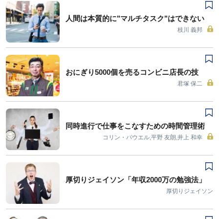
人間は本質的に"マルチタスク"はできない
枝川 義邦
おにぎり5000個を売るコンビニ店長の技
君塚 保二
同時進行で仕事をこなすための時間管理術
コリン・パウエル,平野 友朗,井上 和幸
厚切りジェイソン「年収2000万の勉強法」
厚切りジェイソン