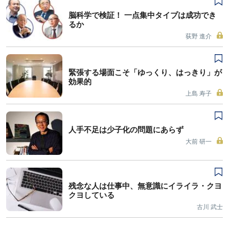
脳科学で検証！ 一点集中タイプは成功でき
るか
荻野 進介
緊張する場面こそ「ゆっくり、はっきり」が
効果的
上島 寿子
人手不足は少子化の問題にあらず
大前 研一
残念な人は仕事中、無意識にイライラ・クヨ
クヨしている
古川 武士