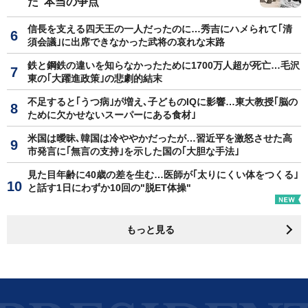
た"本当の争点"
信長を支える四天王の一人だったのに…秀吉にハメられて｢清
須会議｣に出席できなかった武将の哀れな末路
鉄と鋼鉄の違いを知らなかったために1700万人超が死亡…毛沢
東の｢大躍進政策｣の悲劇的結末
不足すると｢うつ病｣が増え､子どものIQに影響…東大教授｢脳の
ために欠かせないスーパーにある食材｣
米国は曖昧､韓国は冷ややかだったが…習近平を激怒させた高
市発言に｢無言の支持｣を示した国の｢大胆な手法｣
見た目年齢に40歳の差を生む…医師が｢太りにくい体をつくる｣
と話す1日にわずか10回の"脱ET体操"
もっと見る