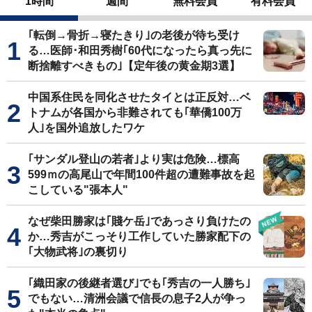
1時間
週間
無料会員
有料会員
｢転倒→骨折→寝たきり｣の老後が待ち受け
る…医師･和田秀樹｢60代になったら真っ先に
断捨離すべきもの｣【定年後の黄金期3選】
中国系住民を同化させたタイとは正反対…ベ
トナムが各国から非難されても｢華僑100万
人｣を国外追放したワケ
｢サンダル登山の若者｣より実は危険…標高
599ｍの高尾山で年間100件超の遭難事故を起
こしている"張本人"
なぜ柴田勝家は｢賤ケ岳｣であっさり負けたの
か…秀吉がこっそり工作していた勝家配下の
｢大物武将｣の裏切り
｢織田家の後継者選び｣でも｢秀吉の一人勝ち｣
でもない…清洲会議で信長の息子2人が争っ