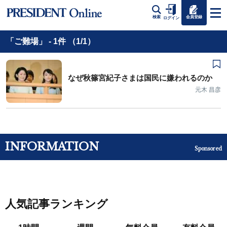
会員登録
検索
ログイン
「ご難場」 - 1件 （1/1）
なぜ秋篠宮紀子さまは国民に嫌われるのか
元木 昌彦
INFORMATION
Sponsored
人気記事ランキング