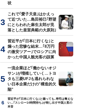
状
これで｢愛子天皇｣はかえっ
て近づいた…島田裕巳｢野望
にとらわれた麻生太郎が見
落とした皇室典範の大原則｣
習近平が｢日本に行くな｣と
煽った悲惨な結末…｢8万円
の激安ツアー｣でロシアに向
かった中国人観光客の誤算
一流企業ほど｢働かないオジ
サン｣が増殖していく…トヨ
タも三菱UFJも逃れられな
い日本企業だけの"構造的欠
陥"
習近平が｢日本に行くな｣と煽っても､寿司は奪えな
い…｢スシロー14時間待ち｣が映し出す中国人客の
本音