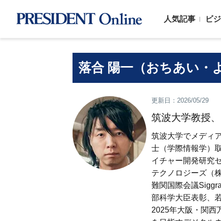
人気記事
ビジ
落合 陽一（おちあい・
更新日：2026/05/29
筑波大学教授、
筑波大学でメディア
士（学際情報学）
イチャー開発研究
テクノロジーズ（株
難関国際会議Sig
部科学大臣表彰、
2025年大阪・関