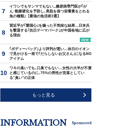
イワシでもサンマでもない...糖尿病専門医が｢が
ん･動脈硬化を予防し､美肌を保つ栄養素をとれる
魚の種類｣【最強の魚活術3選】
習近平が｢愛国心｣を煽った不気味な結果…日本兵
を撃退する｢抗日テーマパーク｣が中国各地に広が
る理由
｢ボディーバッグ｣より評判が悪い…休日のイオン
で見かける一発で｢だらしないお父さん｣になるNG
アイテム
ワキの臭いでも､口臭でもない…女性の大半が不潔
と感じているのに､75%の男性が見落としてい
る"臭い"の正体
もっと見る
INFORMATION
Sponsored