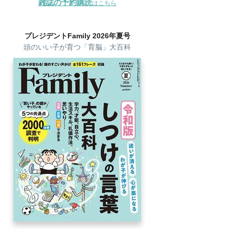
雑誌の予約購読
はこちら
プレジデントFamily 2026年夏号
頭のいい子が育つ「育脳」大百科