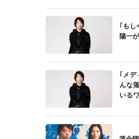
｢もし
陽一
｢メデ
んな落
いる
落合