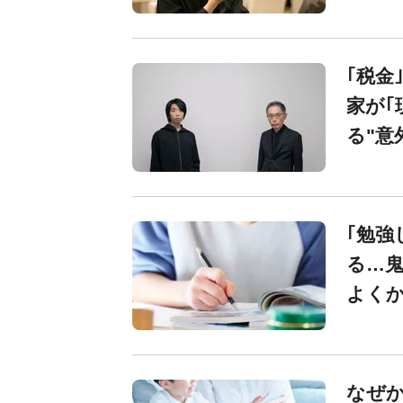
｢税金
家が｢
る"意
｢勉強
る…鬼
よくか
なぜか