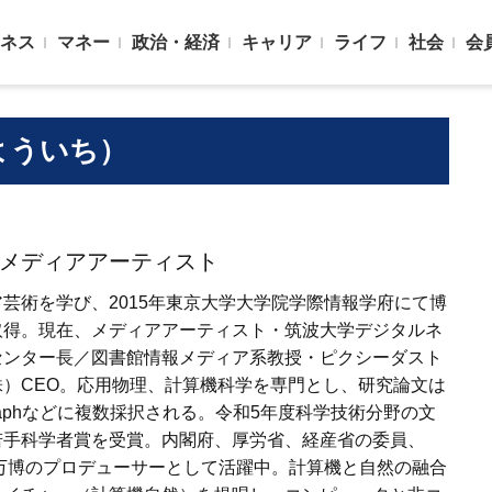
ネス
マネー
政治・経済
キャリア
ライフ
社会
会
よういち）
メディアアーティスト
芸術を学び、2015年東京大学大学院学際情報学府にて博
取得。現在、メディアアーティスト・筑波大学デジタルネ
センター長／図書館情報メディア系教授・ピクシーダスト
）CEO。応用物理、計算機科学を専門とし、研究論文は
graphなどに複数採択される。令和5年度科学技術分野の文
若手科学者賞を受賞。内閣府、厚労省、経産省の委員、
西万博のプロデューサーとして活躍中。計算機と自然の融合