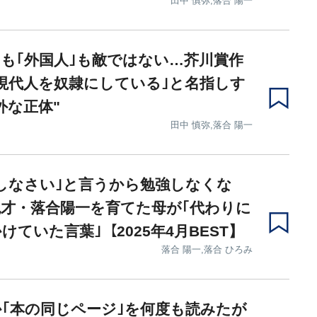
田中 慎弥,落合 陽一
｣も｢外国人｣も敵ではない…芥川賞作
現代人を奴隷にしている｣と名指しす
外な正体"
田中 慎弥,落合 陽一
しなさい｣と言うから勉強しなくな
才・落合陽一を育てた母が｢代わりに
けていた言葉｣【2025年4月BEST】
落合 陽一,落合 ひろみ
｢本の同じページ｣を何度も読みたが