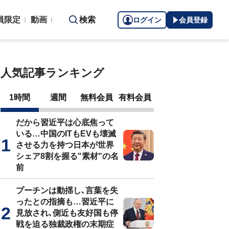
員限定
動画
検索
ログイン
会員登録
人気記事ランキング
1時間
週間
無料会員
有料会員
だから習近平は心底焦って
いる…中国のITもEVも壊滅
させる力を持つ日本が世界
シェア8割を握る"素材"の名
前
プーチンは動揺し､言葉を失
ったとの指摘も…習近平に
見放され､側近も友好国も停
戦を迫る独裁政権の末期症