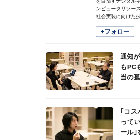
を目指すデジタル
ンピュータリソー
社会実装に向けた
+フォロー
通知
もPC
当の孤
｢コス
ってい
ール｣