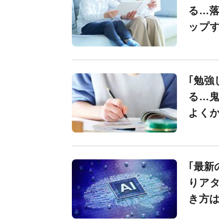
る…落
ップす
｢勉強
る…鬼
よくか
｢最新
りアタ
き方は