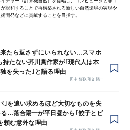
ネイチャー（計算機自然）を提唱し、コンピュータと非コ
スが親和することで再構築される新しい自然環境の実現や
技術開発などに貢献することを目指す。
が来たら返さずにいられない…スマホ
も持たない芥川賞作家が｢現代人は本
独を失った｣と語る理由
田中 慎弥,落合 陽一
パ｣を追い求めるほど大切なものを失
る…落合陽一が平日昼から｢餃子とビ
を頼む意外な理由