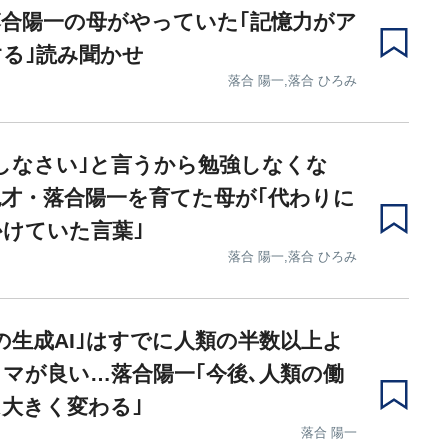
合陽一の母がやっていた｢記憶力がア
る｣読み聞かせ
落合 陽一,落合 ひろみ
しなさい｣と言うから勉強しなくな
才・落合陽一を育てた母が｢代わりに
けていた言葉｣
落合 陽一,落合 ひろみ
の生成AI｣はすでに人類の半数以上よ
マが良い…落合陽一｢今後､人類の働
大きく変わる｣
落合 陽一