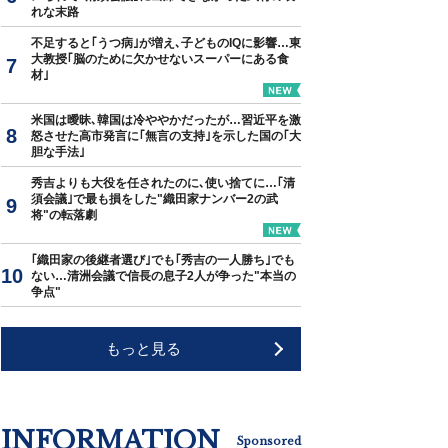
れな末路
不足すると｢うつ病｣が増え､子どものIQに影響…東
大教授｢脳のために欠かせないスーパーにある食
材｣
米国は曖昧､韓国は冷ややかだったが…習近平を激
怒させた高市発言に｢無言の支持｣を示した国の｢大
胆な手法｣
秀吉よりも大役を任されたのに､使い捨てに…｢清
須会議｣で最も損をした"織田家ナンバー2の武
将"の転落劇
｢織田家の後継者選び｣でも｢秀吉の一人勝ち｣でも
ない…清洲会議で信長の息子2人が争った"本当の
争点"
もっと見る
INFORMATION
Sponsored