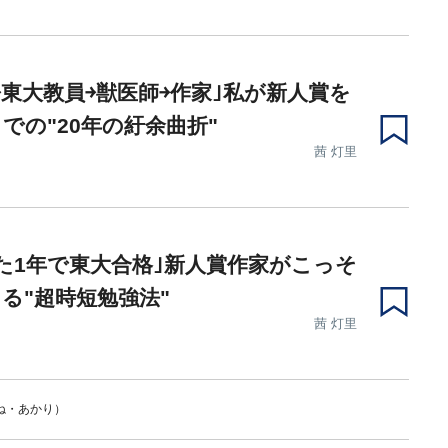
￫東大教員￫獣医師￫作家｣私が新人賞を
での"20年の紆余曲折"
茜 灯里
た1年で東大合格｣新人賞作家がこっそ
る"超時短勉強法"
茜 灯里
ね・あかり）