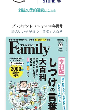
雑誌の予約購読
はこちら
プレジデントFamily 2026年夏号
頭のいい子が育つ「育脳」大百科