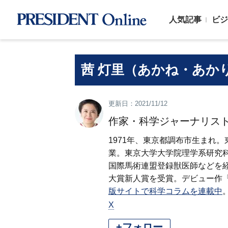
人気記事
ビジ
茜 灯里（あかね・あか
更新日：2021/11/12
作家・科学ジャーナリス
1971年、東京都調布市生まれ
業。東京大学大学院理学系研究
国際馬術連盟登録獣医師などを経
大賞新人賞を受賞。デビュー作
版サイトで科学コラムを連載中
X
+フォロー