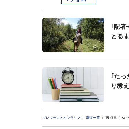
｢記者
とるま
｢たっ
り教え
プレジデントオンライン
著者一覧
茜 灯里（あか