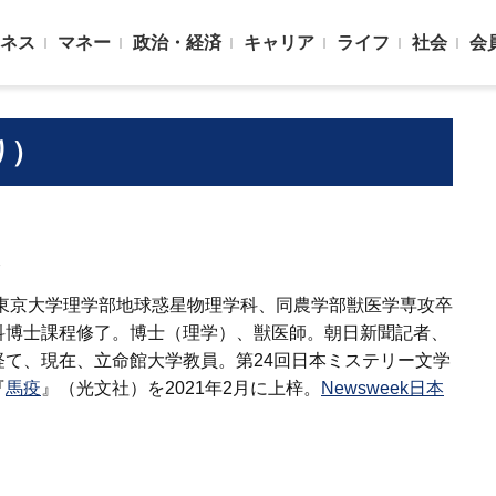
ネス
マネー
政治・経済
キャリア
ライフ
社会
会
り）
ト
。東京大学理学部地球惑星物理学科、同農学部獣医学専攻卒
科博士課程修了。博士（理学）、獣医師。朝日新聞記者、
て、現在、立命館大学教員。第24回日本ミステリー文学
『
馬疫
』（光文社）を2021年2月に上梓。
Newsweek日本
。