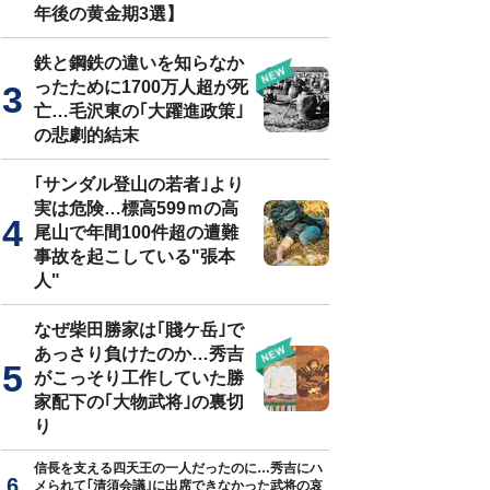
年後の黄金期3選】
鉄と鋼鉄の違いを知らなか
ったために1700万人超が死
亡…毛沢東の｢大躍進政策｣
の悲劇的結末
｢サンダル登山の若者｣より
実は危険…標高599ｍの高
尾山で年間100件超の遭難
事故を起こしている"張本
人"
なぜ柴田勝家は｢賤ケ岳｣で
あっさり負けたのか…秀吉
がこっそり工作していた勝
家配下の｢大物武将｣の裏切
り
信長を支える四天王の一人だったのに…秀吉にハ
メられて｢清須会議｣に出席できなかった武将の哀