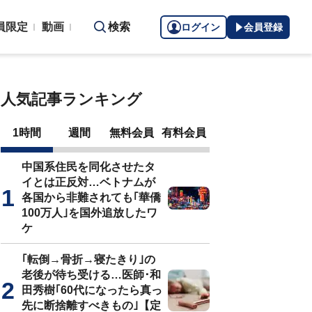
員限定
動画
検索
ログイン
会員登録
人気記事ランキング
1時間
週間
無料会員
有料会員
中国系住民を同化させたタ
イとは正反対…ベトナムが
各国から非難されても｢華僑
100万人｣を国外追放したワ
ケ
｢転倒→骨折→寝たきり｣の
老後が待ち受ける…医師･和
田秀樹｢60代になったら真っ
先に断捨離すべきもの｣【定