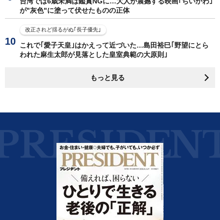
台湾では6歳未満は鑑賞NGに…大人が震撼する映画｢ちいかわ｣
が"灰色"に塗って伏せたものの正体
改正されど揺るがぬ｢長子優先｣
これで｢愛子天皇｣はかえって近づいた…島田裕巳｢野望にとら
われた麻生太郎が見落とした皇室典範の大原則｣
もっと見る