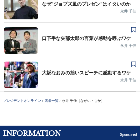
なぜ"ジョブズ風のプレゼン"はイタいのか
永井 千佳
口下手な矢部太郎の言葉が感動を呼ぶワケ
永井 千佳
大坂なおみの拙いスピーチに感動するワケ
永井 千佳
プレジデントオンライン
著者一覧
永井 千佳（ながい・ちか）
INFORMATION
Sponsored