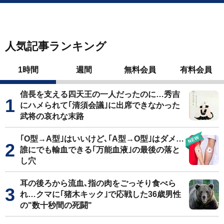
人気記事ランキング
1時間
週間
無料会員
有料会員
信長を支える四天王の一人だったのに…秀吉
にハメられて｢清須会議｣に出席できなかった
武将の哀れな末路
｢O型→A型｣はいいけど､｢A型→O型｣はダメ…
誰にでも輸血できる｢万能血液｣の最後の落と
し穴
耳の後ろから流血､指の肉をごっそり食べら
れ…クマに｢猪木キック｣で応戦した36歳男性
の"数十秒間の死闘"