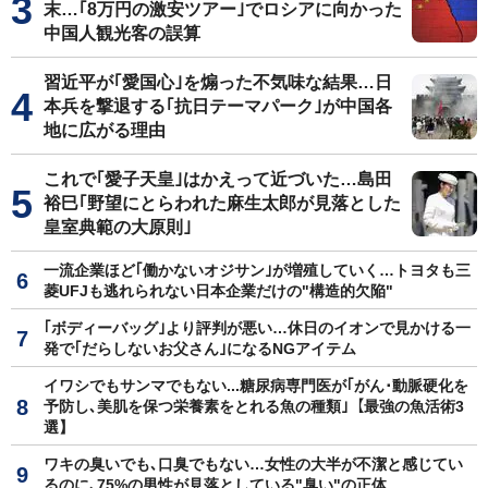
末…｢8万円の激安ツアー｣でロシアに向かった
中国人観光客の誤算
習近平が｢愛国心｣を煽った不気味な結果…日
本兵を撃退する｢抗日テーマパーク｣が中国各
地に広がる理由
これで｢愛子天皇｣はかえって近づいた…島田
裕巳｢野望にとらわれた麻生太郎が見落とした
皇室典範の大原則｣
一流企業ほど｢働かないオジサン｣が増殖していく…トヨタも三
菱UFJも逃れられない日本企業だけの"構造的欠陥"
｢ボディーバッグ｣より評判が悪い…休日のイオンで見かける一
発で｢だらしないお父さん｣になるNGアイテム
イワシでもサンマでもない...糖尿病専門医が｢がん･動脈硬化を
予防し､美肌を保つ栄養素をとれる魚の種類｣【最強の魚活術3
選】
ワキの臭いでも､口臭でもない…女性の大半が不潔と感じてい
るのに､75%の男性が見落としている"臭い"の正体