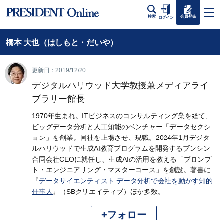
会員登録
検索
ログイン
橋本 大也（はしもと・だいや）
更新日：2019/12/20
デジタルハリウッド大学教授兼メディアライ
ブラリー館長
1970年生まれ。ITビジネスのコンサルティング業を経て、
ビッグデータ分析と人工知能のベンチャー「データセクシ
ョン」を創業。同社を上場させ、現職。2024年1月デジタ
ルハリウッドで生成AI教育プログラムを開発するブンシン
合同会社CEOに就任し、生成AIの活用を教える「プロンプ
ト・エンジニアリング・マスターコース」を創設。著書に
『
データサイエンティスト データ分析で会社を動かす知的
仕事人
』（SBクリエイティブ）ほか多数。
+フォロー