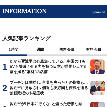
INFORMATION
Sponsored
人気記事ランキング
1時間
週間
無料会員
有料会員
だから習近平は心底焦っている…中国のITも
EVも壊滅させる力を持つ日本が世界シェア8
割を握る"素材"の名前
プーチンは動揺し､言葉を失ったとの指摘も…
習近平に見放され､側近も友好国も停戦を迫る
独裁政権の末期症状
習近平が｢日本に行くな｣と煽った悲惨な結