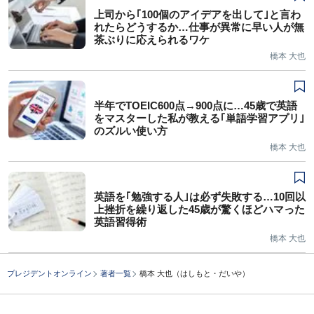
上司から｢100個のアイデアを出して｣と言わ
れたらどうするか…仕事が異常に早い人が無
茶ぶりに応えられるワケ
橋本 大也
半年でTOEIC600点→900点に…45歳で英語
をマスターした私が教える｢単語学習アプリ｣
のズルい使い方
橋本 大也
英語を｢勉強する人｣は必ず失敗する…10回以
上挫折を繰り返した45歳が驚くほどハマった
英語習得術
橋本 大也
プレジデントオンライン
著者一覧
橋本 大也（はしもと・だいや）