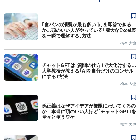
｢食パンの消費が最も多い市｣を即答できる
か…頭のいい人がやっている｢膨大なExcel表
を一瞬で理解する｣方法
橋本 大也
チャットGPTは｢質問の仕方｣で大化けする…
大学教授が教える｢AIを自分だけのコンサル
にする｣方法
橋本 大也
孫正義はなぜアイデアが無限にわいてくるの
か…本当に頭のいい人ほど｢チャットGPT｣を
堂々と使うワケ
橋本 大也