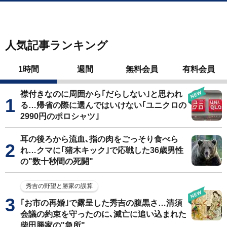
人気記事ランキング
1時間
週間
無料会員
有料会員
襟付きなのに周囲から｢だらしない｣と思われ
る…帰省の際に選んではいけない｢ユニクロの
2990円のポロシャツ｣
耳の後ろから流血､指の肉をごっそり食べら
れ…クマに｢猪木キック｣で応戦した36歳男性
の"数十秒間の死闘"
秀吉の野望と勝家の誤算
｢お市の再婚｣で露呈した秀吉の腹黒さ…清須
会議の約束を守ったのに､滅亡に追い込まれた
柴田勝家の"急所"