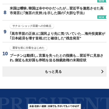
米国は曖昧､韓国は冷ややかだったが…習近平を激怒させた高
市発言に｢無言の支持｣を示した国の｢大胆な手法｣
サナエ･ショック回避への分岐点
｢高市早苗の正体｣に国民より先に気づいていた…海外投資家が
｢日本経済を壊す首相｣だと確信した"残念発言"
選挙を前に分裂をはじめた
プーチンは動揺し､言葉を失ったとの指摘も…習近平に見放さ
れ､側近も友好国も停戦を迫る独裁政権の末期症状
もっと見る