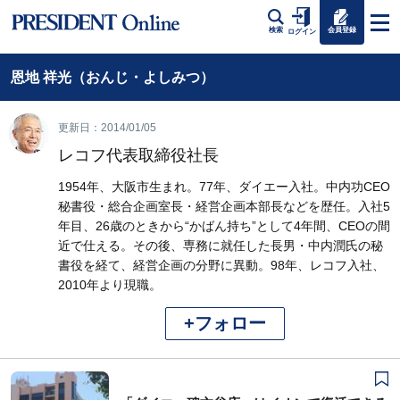
会員登録
検索
ログイン
恩地 祥光（おんじ・よしみつ）
更新日：2014/01/05
レコフ代表取締役社長
1954年、大阪市生まれ。77年、ダイエー入社。中内功CEO
秘書役・総合企画室長・経営企画本部長などを歴任。入社5
年目、26歳のときから“かばん持ち”として4年間、CEOの間
近で仕える。その後、専務に就任した長男・中内潤氏の秘
書役を経て、経営企画の分野に異動。98年、レコフ入社、
2010年より現職。
+フォロー