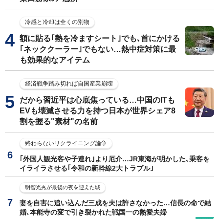
冷感と冷却は全くの別物
額に貼る｢熱を冷ますシート｣でも､首にかける
｢ネッククーラー｣でもない…熱中症対策に最
も効果的なアイテム
経済戦争踏み切れば自国産業崩壊
だから習近平は心底焦っている…中国のITも
EVも壊滅させる力を持つ日本が世界シェア8
割を握る"素材"の名前
終わらないリクライニング論争
｢外国人観光客や子連れ｣より厄介…JR東海が明かした､乗客を
イライラさせる｢令和の新幹線2大トラブル｣
明智光秀が最後の夜を迎えた城
妻を自害に追い込んだ三成を夫は許さなかった…信長の命で結
婚､本能寺の変で引き裂かれた戦国一の熱愛夫婦