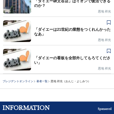
「ダイエー碑文谷店」はイオンで復活できる
のか？
恩地 祥光
「ダイエーは21世紀の業態をつくれんかった
なあ」
恩地 祥光
「ダイエーの看板を全部外してもろてくださ
い」
恩地 祥光
プレジデントオンライン
著者一覧
恩地 祥光（おんじ・よしみつ）
INFORMATION
Sponsored